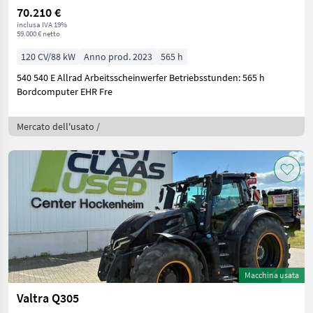
70.210 €
inclusa IVA 19%
59.000 € netto
120 CV/88 kW
Anno prod. 2023
565 h
540 540 E Allrad Arbeitsscheinwerfer Betriebsstunden: 565 h
Bordcomputer EHR Fre
Mercato dell'usato /
Macchina usata
Valtra Q305