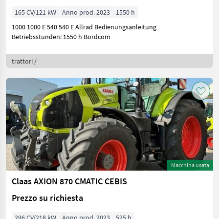
165 CV/121 kW
Anno prod. 2023
1550 h
1000 1000 E 540 540 E Allrad Bedienungsanleitung
Betriebsstunden: 1550 h Bordcom
trattori /
Macchina usata
Claas AXION 870 CMATIC CEBIS
Prezzo su richiesta
296 CV/218 kW
Anno prod. 2023
525 h