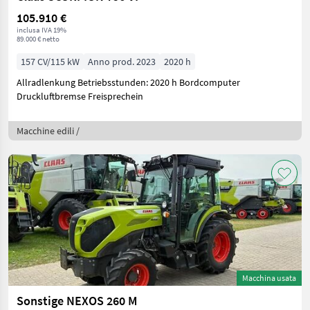
105.910 €
inclusa IVA 19%
89.000 € netto
157 CV/115 kW
Anno prod. 2023
2020 h
Allradlenkung Betriebsstunden: 2020 h Bordcomputer
Druckluftbremse Freisprechein
Macchine edili /
Macchina usata
Sonstige NEXOS 260 M