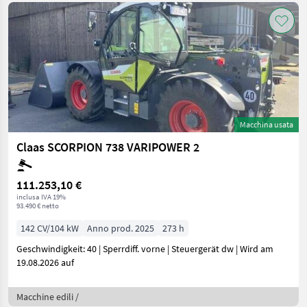
Macchina usata
Claas SCORPION 738 VARIPOWER 2
111.253,10 €
inclusa IVA 19%
93.490 € netto
142 CV/104 kW
Anno prod. 2025
273 h
Geschwindigkeit: 40 | Sperrdiff. vorne | Steuergerät dw | Wird am
19.08.2026 auf
Macchine edili /