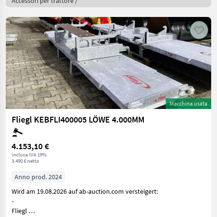
Accessori per trattore /
Macchina usata
Fliegl KEBFLI400005 LÖWE 4.000MM
4.153,10 €
inclusa IVA 19%
3.490 € netto
Anno prod. 2024
Wird am 19.08.2026 auf ab-auction.com versteigert:
-
Fliegl