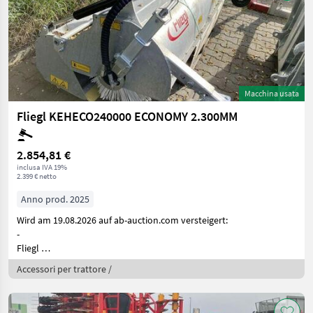
Macchina usata
Fliegl KEHECO240000 ECONOMY 2.300MM
2.854,81 €
inclusa IVA 19%
2.399 € netto
Anno prod. 2025
Wird am 19.08.2026 auf ab-auction.com versteigert:
-
Fliegl
Kehrm
Accessori per trattore /