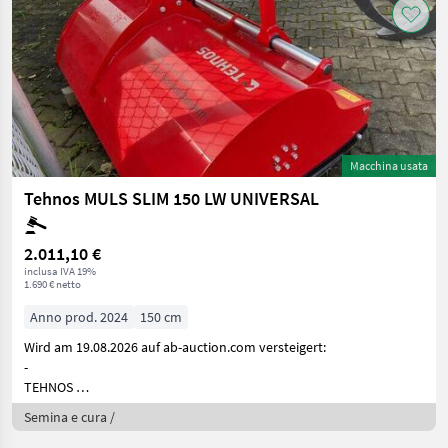
Macchina usata
Tehnos MULS SLIM 150 LW UNIVERSAL
2.011,10 €
inclusa IVA 19%
1.690 € netto
Anno prod. 2024
150 cm
Wird am 19.08.2026 auf ab-auction.com versteigert:
-
TEHNOS
MULS
Semina e cura /