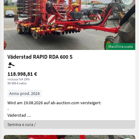
Macchina usata
Väderstad RAPID RDA 600 S
118.998,81 €
inclusa IVA 19%
99.999 € netto
Anno prod. 2024
Wird am 19.08.2026 auf ab-auction.com versteigert:
-
Väderstad
Ra
Semina e cura /