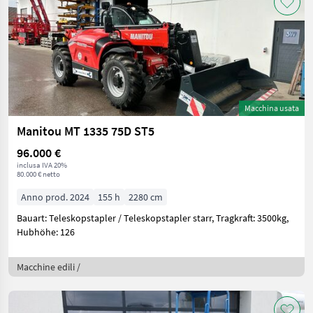
Macchina usata
Manitou MT 1335 75D ST5
96.000 €
inclusa IVA 20%
80.000 € netto
Anno prod. 2024
155 h
2280 cm
Bauart: Teleskopstapler / Teleskopstapler starr, Tragkraft: 3500kg,
Hubhöhe: 126
Macchine edili /