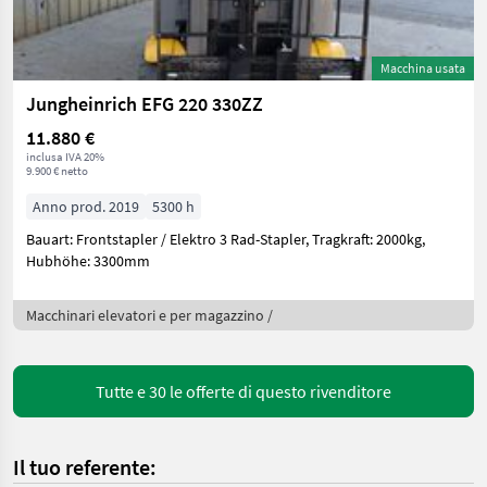
Macchina usata
Jungheinrich EFG 220 330ZZ
11.880 €
inclusa IVA 20%
9.900 € netto
Anno prod. 2019
5300 h
Bauart: Frontstapler / Elektro 3 Rad-Stapler, Tragkraft: 2000kg,
Hubhöhe: 3300mm
Macchinari elevatori e per magazzino /
Tutte e 30 le offerte di questo rivenditore
Il tuo referente: