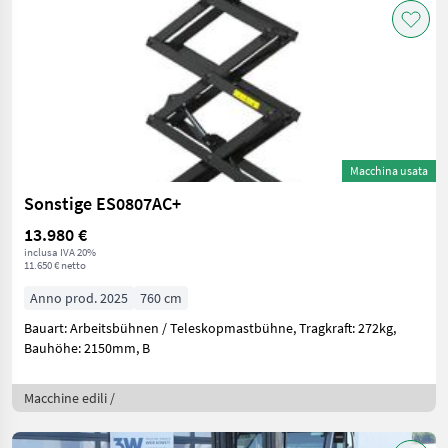
Macchina usata
Sonstige ES0807AC+
13.980 €
inclusa IVA 20%
11.650 € netto
Anno prod. 2025
760 cm
Bauart: Arbeitsbühnen / Teleskopmastbühne, Tragkraft: 272kg,
Bauhöhe: 2150mm, B
Macchine edili /