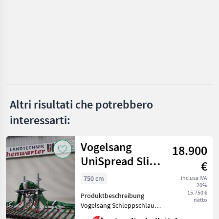
SCEGLI
CATEGORIA
Meprozet
Fliegl
Fortschritt
BSA
Altri risultati che potrebbero
Möscha
interessarti:
Perwolf
Vogelsang
18.900
Mostra
UniSpread Slide
€
tutti
7,5m (14546)
33
750 cm
inclusa IVA
20%
15.750 €
MARKETPLACE
Produktbeschreibung
netto
Vogelsang Schleppschlauch
Offerte dei
UniSpread Slide Ich freue
Marketplace
Annunci