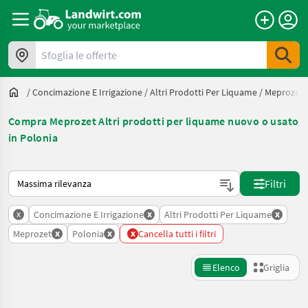
Sfoglia le offerte
/
Concimazione E Irrigazione
/
Altri Prodotti Per Liquame
/
Meprozet
Compra Meprozet Altri prodotti per liquame nuovo o usato
in Polonia
Ecco come viene ordinato su Landwirt.com
Filtri
x
x
x
Concimazione E Irrigazione
Altri Prodotti Per Liquame
x
x
x
Meprozet
Polonia
Cancella tutti i filtri
Elenco
Griglia