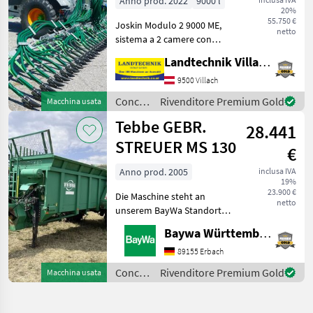
Anno prod. 2022
9000 l
20%
START
55.750 €
Joskin Modulo 2 9000 ME,
105/42/PS1
netto
sistema a 2 camere con
pompa a vuoto, cisterna
Landtechnik Villach GmbH
per liquami con timone
ammortizzato e
9500 Villach
distributore a pattino
Concimazione
Rivenditore Premium Gold
Macchina usata
Pendislide START
e
Tebbe GEBR.
105/42/PS1, cas
28.441
irrigazione
/
STREUER MS 130
€
Joskin
Anno prod. 2005
inclusa IVA
19%
23.900 €
Die Maschine steht an
netto
unserem BayWa Standort in
74572-Blaufelden.Gerne
Baywa Württemberg
steht Ihnen Herr
Vogelmann unter Tel.: 0162
89155 Erbach
2302 008 für Ihre Anfrage
Concimazione
Rivenditore Premium Gold
Macchina usata
zur Verfügung!Tebbe MS 1
e
irrigazione