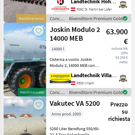
Landtechnik Hohenwarter GmbH
rivenditori
mich, Ihnen im
Maschinenzentrum St.
5092 St. Martin bei Lofer
Martin den Vogelsang
Concimazione
Rivenditore Premium Gold
Macchina nuova
Schleppschlauch UniSpread
e
Joskin Modulo 2
Slide aus
63.900
irrigazione
/
14000 MEB
€
Vogelsang
14000 l
inclusa IVA
20%
53.250 €
Cisterna a vuoto Joskin
netto
Modulo 2, 14000 MEB con
timone sospeso, asse
Landtechnik Villach GmbH
tandem, con asse seguace,
con pneumatici: 650/55R26,
9500 Villach
5, frenatura ad aria
Concimazione
Rivenditore Premium Gold
Macchina usata
compressa, versione da
e
Vakutec VA 5200
Prezzo
irrigazione
/
su
Anno prod. 2005
Joskin
richiesta
5200 Liter Bereifung 550/60-
22, 5 Trac Gelenkwelle