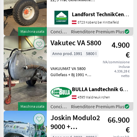
Saugleitung Um Ihnen
unnötige Wartezeiten oder
Landforst TechnikCenter Knittelfeld
Wegstrecken zu ersparen,
8723 Kobenz bei Knittelfeld
bitten wir Sie um vorherige
Kontaktaufnah
Concimazione
Rivenditore Premium Plus
Macchina usata
e
Vakutec VA 5800
4.900
irrigazione
/
€
Anno prod. 1991
5800 l
Vakutec
IVA/commissione
inclusa
VAKUUMAT VA 5800
4.336,28 €
Güllefass + Bj 1991 +
netto
Bereifung 500/55 - 20 + Hydr
Bremse + Hydr Schieber +
BULLA Landtechnik GmbH
Sauganschluss links vorne
4595 Waldneukirchen
+ Blindflansch links hinten
+ Prallkop
Concimazione
Rivenditore Premium Plus
Macchina usata
e
Joskin Modulo2
66.900
irrigazione
/
9000 +
€
Vakutec
Pendislide
inclusa IVA