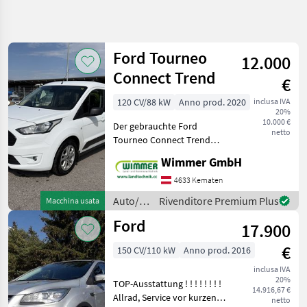
Affina
la
ricerca
Ford Tourneo
12.000
Connect Trend
€
Categoria
Paese
Filtri
4
120 CV/88 kW
Anno prod. 2020
inclusa IVA
20%
Mostra
10.000 €
PERCORSO
Der gebrauchte Ford
Reimposta
13
netto
ATTUALE
Tourneo Connect Trend
risultati
L1H1 2, 2 t überzeugt durch
Auto/camion/moto
Wimmer GmbH
seine hohe
Auto
Alltagstauglichkeit, den
4633 Kematen
Moto
großzügigen Innenraum
Auto/moto
Rivenditore Premium Plus
Macchina usata
Fuoristrada
und eine umfangreiche
/ Ford
Ford
Ausstattung. Das
17.900
Ford
€
150 CV/110 kW
Anno prod. 2016
SCEGLI
CATEGORIA
inclusa IVA
20%
TOP-Ausstattung ! ! ! ! ! ! ! !
14.916,67 €
Ford
Allrad, Service vor kurzen
netto