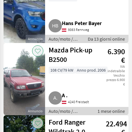
Sondermodell
Hans Peter Bayer
9863 Rennweg
Auto/moto /
Da 13 giorni online
Annuncio
Fuoristrada
Mazda Pick-up
6.390
B2500
€
IVA
108 CV/79 kW
Anno prod. 2006
indetraibile
Vecchio
prezzo 6.900
€
A .
4240 Freistadt
Auto/moto /
1 mese online
Annuncio
Fuoristrada
Ford Ranger
22.494
Wildtrak 2,0