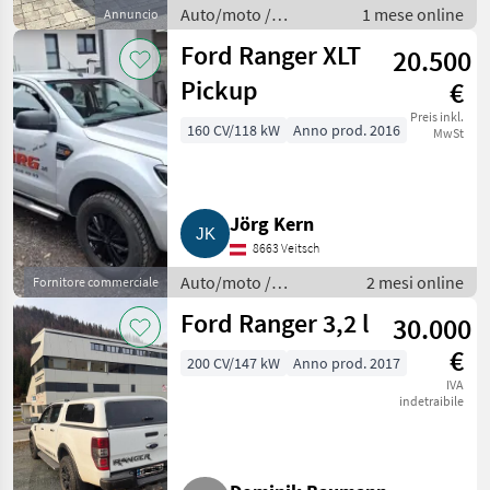
Auto/moto /
1 mese online
Annuncio
Fuoristrada
Ford Ranger XLT
20.500
Pickup
€
Preis inkl.
160 CV/118 kW
Anno prod. 2016
MwSt
Jörg Kern
8663 Veitsch
Auto/moto /
2 mesi online
Fornitore commerciale
Fuoristrada
Ford Ranger 3,2 l
30.000
€
200 CV/147 kW
Anno prod. 2017
IVA
indetraibile