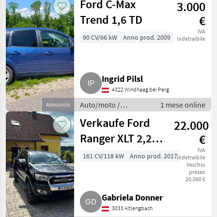
Ford C-Max
3.000
Trend 1,6 TD
€
IVA
90 CV/66 kW
Anno prod. 2009
indetraibile
Ingrid Pilsl
4322 Windhaag bei Perg
Auto/moto /
1 mese online
Annuncio
Fuoristrada
Verkaufe Ford
22.000
Ranger XLT 2,2
€
TDCI
IVA
161 CV/118 kW
Anno prod. 2017
indetraibile
Vecchio
prezzo
20.000 €
Gabriela Donner
3033 Altlengbach