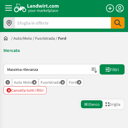
Sfoglia le offerte
/
Auto/moto
/
Fuoristrada
/
Ford
Mercato
Ecco come viene ordinato su Landwirt.com
Filtri
x
x
x
x
Auto Moto
Fuoristrada
Ford
x
Cancella tutti i filtri
Elenco
Griglia