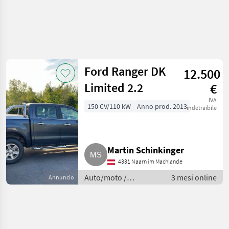
Ford Ranger DK
12.500
Limited 2.2
€
IVA
150 CV/110 kW
Anno prod. 2013
indetraibile
Martin Schinkinger
4331 Naarn im Machlande
Auto/moto /
3 mesi online
Annuncio
Fuoristrada