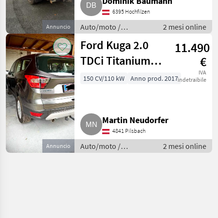
Dominik Baumann
6395 Hochfilzen
Auto/moto /
2 mesi online
Annuncio
Fuoristrada
Ford Kuga 2.0
11.490
TDCi Titanium
€
AWD SUV,
IVA
150 CV/110 kW
Anno prod. 2017
indetraibile
Geländewagen
Martin Neudorfer
4841 Pilsbach
Auto/moto /
2 mesi online
Annuncio
Fuoristrada