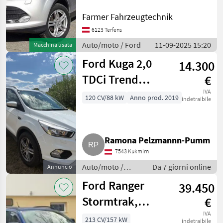
durchgeführt, 8 Fachbereift
Nissan
Soundsysten, Klima,
Farmer Fahrzeugtechnik
.........u.v.m Geprüftes
6123 Terfens
Gebrauchtfahrzeug aus M
Audi
Auto/moto / Ford
11-09-2025 15:20
Macchina usata
Mercedes
Ford Kuga 2,0
14.300
TDCi Trend
€
SsangYong
SUV/Geländewagen
IVA
120 CV/88 kW
Anno prod. 2019
indetraibile
Toyota
Mostra
tutti 9
Ramona Pelzmannn-Pumm
MARKETPLACE
7543 Kukmirn
Offerte dei
Auto/moto /
Da 7 giorni online
Annuncio
Marketplace
Annunci
rivenditori
Fuoristrada
Ford Ranger
39.450
Stormtrak,
€
limitiertes
IVA
213 CV/157 kW
indetraibile