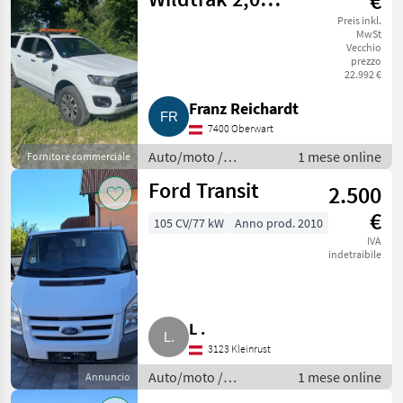
€
EcoBlue
Preis inkl.
MwSt
Vecchio
prezzo
22.992 €
Franz Reichardt
7400 Oberwart
Auto/moto /
1 mese online
Fornitore commerciale
Fuoristrada
Ford Transit
2.500
€
105 CV/77 kW
Anno prod. 2010
IVA
indetraibile
L .
3123 Kleinrust
Auto/moto /
1 mese online
Annuncio
Fuoristrada