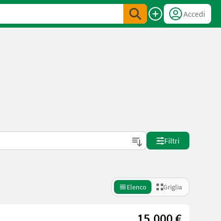
Accedi
Filtri
Elenco
Griglia
15.000 €