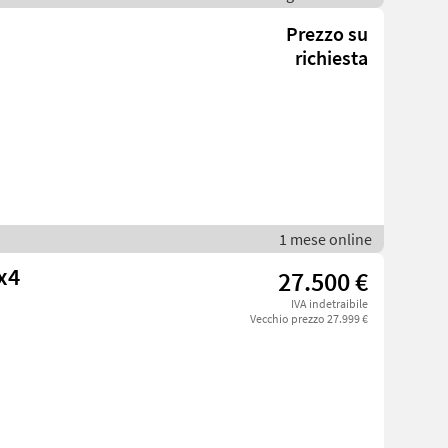
Prezzo su
richiesta
1 mese online
x4
27.500 €
IVA indetraibile
Vecchio prezzo 27.999 €