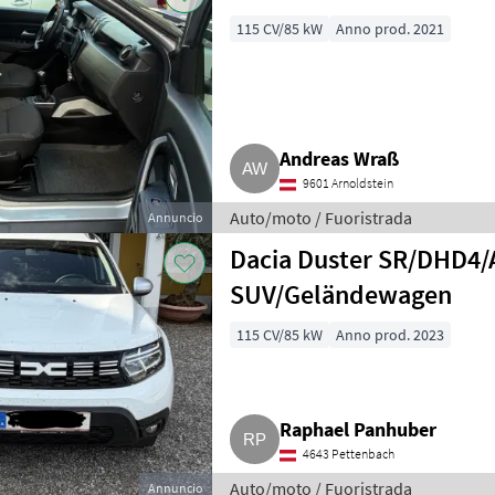
115 CV/85 kW
Anno prod. 2021
Andreas Wraß
9601 Arnoldstein
Auto/moto / Fuoristrada
Annuncio
Dacia Duster SR/DHD
SUV/Geländewagen
115 CV/85 kW
Anno prod. 2023
Raphael Panhuber
4643 Pettenbach
Auto/moto / Fuoristrada
Annuncio