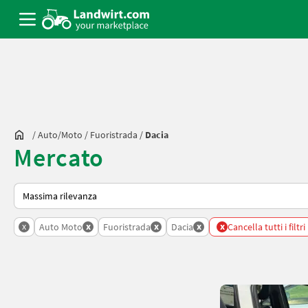
/
Auto/moto
/
Fuoristrada
/
Dacia
Mercato
Ecco come viene ordinato su Landwirt.com
x
x
x
x
x
Auto Moto
Fuoristrada
Dacia
Cancella tutti i filtri