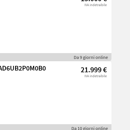
IVA indetraibile
Da 9 giorni online
4/AD6UB2P0M0B0
21.999 €
IVA indetraibile
Da 10 giorni online