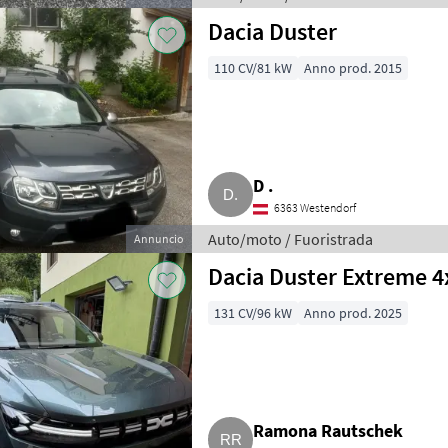
Dacia Duster
110 CV/81 kW
Anno prod. 2015
D .
6363 Westendorf
Auto/moto / Fuoristrada
Annuncio
Dacia Duster Extreme 4
131 CV/96 kW
Anno prod. 2025
Ramona Rautschek