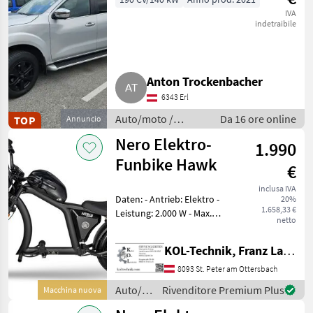
IVA
indetraibile
Anton Trockenbacher
6343 Erl
Auto/moto /
Da 16 ore online
TOP
Annuncio
Fuoristrada
Nero Elektro-
1.990
Funbike Hawk
€
inclusa IVA
Daten: - Antrieb: Elektro -
20%
1.658,33 €
Leistung: 2.000 W - Max.
netto
Geschwindigkeit: 45 km/h -
Geschwindigkeitsstufen: 3 -
KOL-Technik, Franz Lampl-Küssner
Reichweite: 60–80 km -
Akku: 60V/30Ah Lithium - La
8093 St. Peter am Ottersbach
Auto/moto
Rivenditore Premium Plus
Macchina nuova
/ Nero