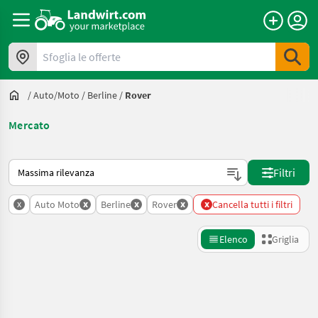
Sfoglia le offerte
/
Auto/moto
/
Berline
/
Rover
Mercato
Ecco come viene ordinato su Landwirt.com
Filtri
x
x
x
x
x
Auto Moto
Berline
Rover
Cancella tutti i filtri
Elenco
Griglia