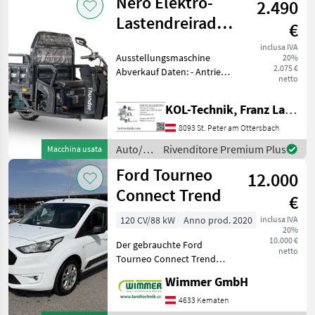
Nero Elektro-
2.490
Lastendreirad/Tuk-
€
Tuk Thunder
inclusa IVA
Ausstellungsmaschine
20%
2.075 €
Abverkauf Daten: - Antrieb:
netto
Elektro - Motor: 600 W -
Batterie: 60 V, 45 Ah -
KOL-Technik, Franz Lampl-Küssner
Bremse: Scheibenbremse
vorne, Trommelbremse
8093 St. Peter am Ottersbach
hinten - Max. G
Auto/moto
Rivenditore Premium Plus
Macchina usata
/ Nero
Ford Tourneo
12.000
Connect Trend
€
120 CV/88 kW
Anno prod. 2020
inclusa IVA
20%
10.000 €
Der gebrauchte Ford
netto
Tourneo Connect Trend
L1H1 2, 2 t überzeugt durch
Wimmer GmbH
seine hohe
Alltagstauglichkeit, den
4633 Kematen
großzügigen Innenraum