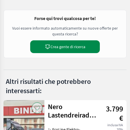
Forse qui trovi qualcosa per te!
Vuoi essere informato automaticamente su nuove offerte per
questa ricerca?
Crea gente di ricerca
Altri risultati che potrebbero
interessarti:
Nero
3.799
Lastendreirad
€
Thunder PRO
inclusa IVA
✨ EcoLine Elektro-
20%