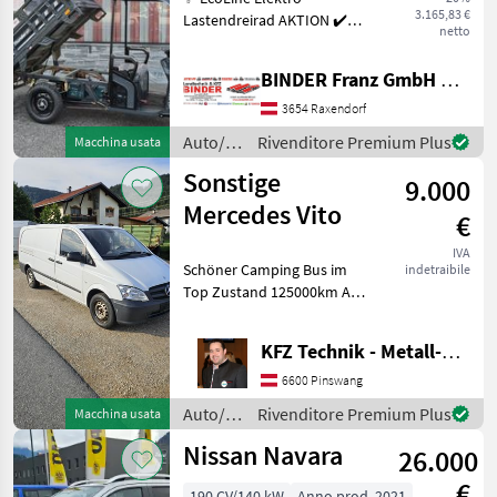
TukTuk
3.165,83 €
Lastendreirad AKTION ✔️
netto
Modell : NERO Thunder PRO
✔️ in serienmäßiger
BINDER Franz GmbH & CoKG
Ausführung ✔️ mit 45km/h
und Dach ✔️ optimal für
3654 Raxendorf
jeden Betrieb, Hof oder
Auto/moto
Rivenditore Premium Plus
Macchina usata
/ Nero
Sonstige
9.000
Mercedes Vito
€
IVA
Schöner Camping Bus im
indetraibile
Top Zustand 125000km Als
Transporter und Camper
Einsatzbar Navi
KFZ Technik - Metall-Maschinenbau Wörle
Rückkamera Kein Allrad 3-
Sitzer Diesel 130PS 2
6600 Pinswang
Besitzer Auto/moto Cam
Auto/moto
Rivenditore Premium Plus
Macchina usata
/
Nissan Navara
26.000
Sonstige
€
190 CV/140 kW
Anno prod. 2021