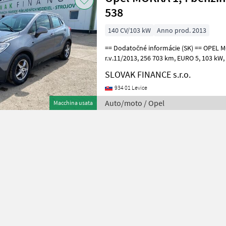
538
140 CV/103 kW
Anno prod. 2013
== Dodatočné informácie (SK) == OPEL MOKKA 1, 4 benzín 4x4
r.v.11/2013, 256 703 km, EURO 5, 103 kW, 1364 cm3, manuál 6st,
mechanická klimatizácia, rádio, CD, elekt
SLOVAK FINANCE s.r.o.
934 01 Levice
Auto/moto / Opel
Macchina usata