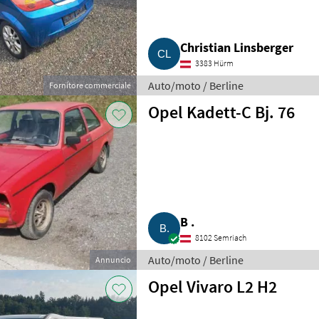
Christian Linsberger
3383 Hürm
Auto/moto / Berline
Fornitore commerciale
Opel Kadett-C Bj. 76
B .
8102 Semriach
Auto/moto / Berline
Annuncio
Opel Vivaro L2 H2