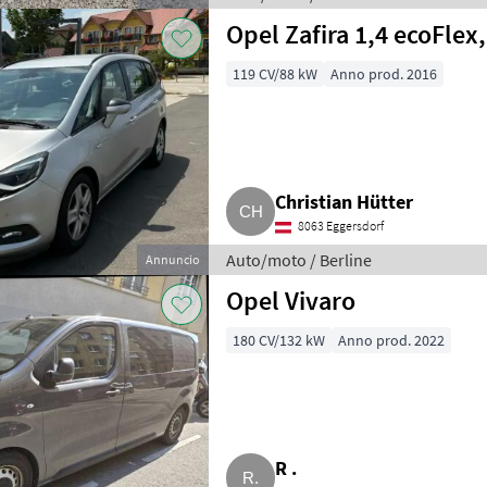
Opel Zafira 1,4 ecoFlex
119 CV/88 kW
Anno prod. 2016
Christian Hütter
8063 Eggersdorf
Auto/moto / Berline
Annuncio
Opel Vivaro
180 CV/132 kW
Anno prod. 2022
R .