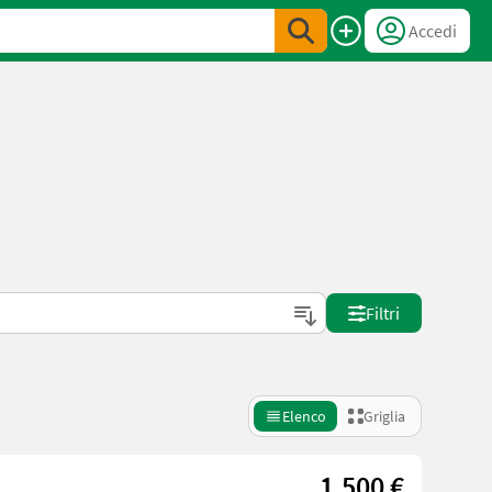
Accedi
Filtri
Elenco
Griglia
1.500 €