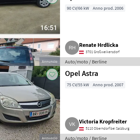
90 CV/66 kW
Anno prod. 2006
Renate Hrdlicka
3701 Großweikersdorf
Auto/moto / Berline
Annuncio
Opel Astra
75 CV/55 kW
Anno prod. 2007
Victoria Kropfreiter
5110 Oberndorf bei Salzburg
Auto/moto / Berline
Annuncio