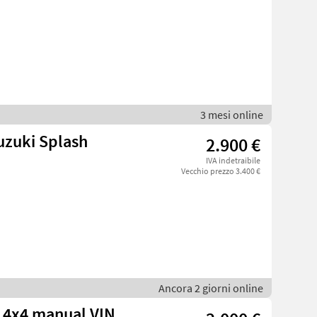
3 mesi online
uzuki Splash
2.900 €
IVA indetraibile
Vecchio prezzo 3.400 €
Ancora 2 giorni online
 4x4 manual VIN