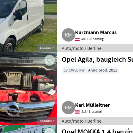
Kurzmann Marcus
4511 Allhaming
Auto/moto / Berline
Annuncio
Opel Agila, baugleich S
68 CV/50 kW
Anno prod. 2011
Karl Mülleitner
3134 Nussdorf
Auto/moto / Berline
Annuncio
Opel MOKKA 1,4 benzín