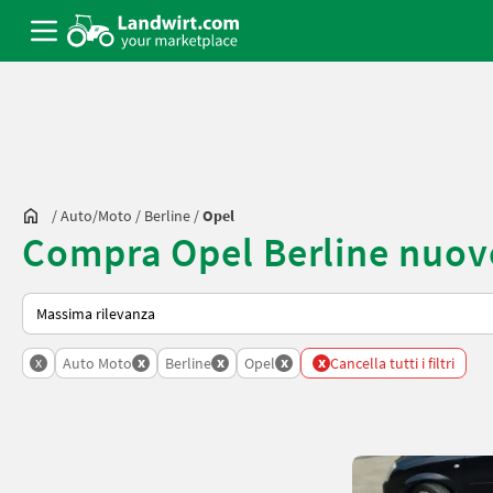
/
Auto/moto
/
Berline
/
Opel
Compra Opel Berline nuov
Ecco come viene ordinato su Landwirt.com
x
x
x
x
x
Auto Moto
Berline
Opel
Cancella tutti i filtri