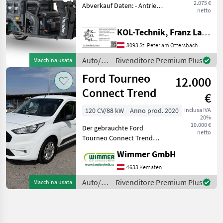
2.075 €
Abverkauf Daten: - Antrieb:
netto
Elektro - Motor: 600 W -
Batterie: 60 V, 45 Ah -
KOL-Technik, Franz Lampl-Küssner
Bremse: Scheibenbremse
vorne, Trommelbremse
8093 St. Peter am Ottersbach
hinten - Max. G
Auto/moto
Rivenditore Premium Plus
Macchina usata
/ Nero
Ford Tourneo
12.000
Connect Trend
€
120 CV/88 kW
Anno prod. 2020
inclusa IVA
20%
10.000 €
Der gebrauchte Ford
netto
Tourneo Connect Trend
L1H1 2, 2 t überzeugt durch
Wimmer GmbH
seine hohe
Alltagstauglichkeit, den
4633 Kematen
großzügigen Innenraum
Auto/moto
Rivenditore Premium Plus
Macchina usata
und eine umfangreiche
/ Ford
Ausstattung. Das