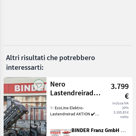
Offerte dei
Marketplace
Annunci
rivenditori
Altri risultati che potrebbero
interessarti:
Nero
3.799
Lastendreirad
€
Thunder PRO
inclusa IVA
✨ EcoLine Elektro-
20%
TukTuk
3.165,83 €
Lastendreirad AKTION ✔️
netto
Modell : NERO Thunder PRO
✔️ in serienmäßiger
BINDER Franz GmbH & CoKG
Ausführung ✔️ mit 45km/h