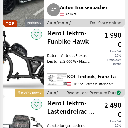
Anton Trockenbacher
6343 Erl
Auto/moto /
Da 10 ore online
TOP
Annuncio
Fuoristrada
Nero Elektro-
1.990
Funbike Hawk
€
inclusa IVA
Daten: - Antrieb: Elektro -
20%
1.658,33 €
Leistung: 2.000 W - Max.
netto
Geschwindigkeit: 45 km/h -
Geschwindigkeitsstufen: 3 -
KOL-Technik, Franz Lampl-Küssner
Reichweite: 60–80 km -
Akku: 60V/30Ah Lithium - La
8093 St. Peter am Ottersbach
Auto/moto
Rivenditore Premium Plus
Macchina nuova
/ Nero
Nero Elektro-
2.490
Lastendreirad/Tuk-
€
Tuk Thunder
inclusa IVA
Ausstellungsmaschine
20%