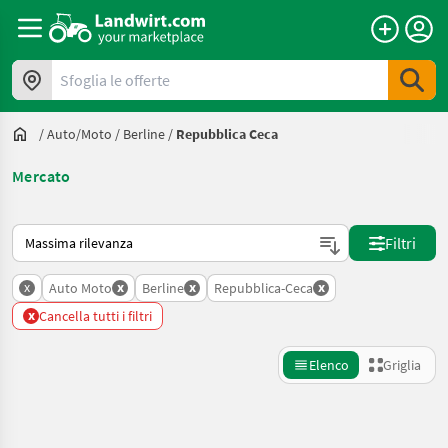
Sfoglia le offerte
/
Auto/moto
/
Berline
/
Repubblica Ceca
Mercato
Ecco come viene ordinato su Landwirt.com
Filtri
x
x
x
x
Auto Moto
Berline
Repubblica-Ceca
x
Cancella tutti i filtri
Elenco
Griglia