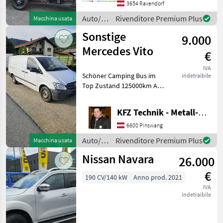
und Dach ✔️ optimal für
3654 Raxendorf
jeden Betrieb, Hof oder
Auto/moto
Rivenditore Premium Plus
Macchina usata
/ Nero
Sonstige
9.000
Mercedes Vito
€
IVA
Schöner Camping Bus im
indetraibile
Top Zustand 125000km Als
Transporter und Camper
Einsatzbar Navi
KFZ Technik - Metall-Maschinenbau Wörle
Rückkamera Kein Allrad 3-
Sitzer Diesel 130PS 2
6600 Pinswang
Besitzer Auto/moto Cam
Auto/moto
Rivenditore Premium Plus
Macchina usata
/
Nissan Navara
26.000
Sonstige
€
190 CV/140 kW
Anno prod. 2021
IVA
indetraibile