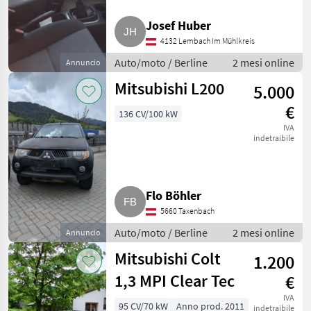
Skoda
Josef Huber
4132 Lembach Im Mühlkreis
Mercedes
Auto/moto / Berline
2 mesi online
Annuncio
Ford
Mitsubishi L200
5.000
€
Fiat
136 CV/100 kW
IVA
indetraibile
Nissan
Mostra
tutti
Flo Böhler
19
5660 Taxenbach
MARKETPLACE
Auto/moto / Berline
2 mesi online
Annuncio
Offerte dei
Marketplace
Annunci
Mitsubishi Colt
1.200
rivenditori
1,3 MPI Clear Tec
€
IVA
95 CV/70 kW
Anno prod. 2011
indetraibile