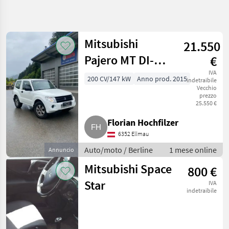
Affina
la
ricerca
Mitsubishi
21.550
Pajero MT DI-D
€
Categoria
Paese
Filtri
4
3,2
IVA
200 CV/147 kW
Anno prod. 2015
indetraibile
Mostra
Vecchio
PERCORSO
prezzo
Reimposta
6
ATTUALE
25.550 €
risultati
Auto/camion/moto
Florian Hochfilzer
Auto
6352 Ellmau
Moto
Auto/moto / Berline
1 mese online
Annuncio
Berline
Mitsubishi Space
800 €
Mitsubishi
Star
IVA
SCEGLI
indetraibile
CATEGORIA
Mitsubishi