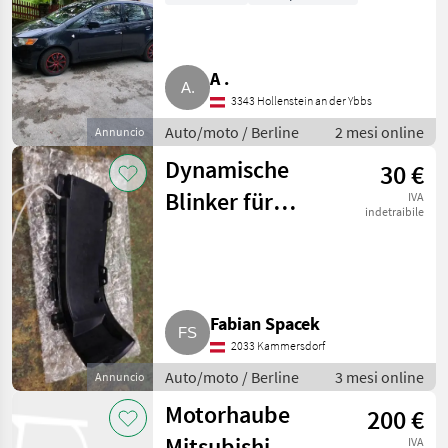
A .
3343 Hollenstein an der Ybbs
Auto/moto / Berline
2 mesi online
Annuncio
Dynamische
30 €
Blinker für
IVA
indetraibile
Mitsubishi
Pajero V80
Fabian Spacek
2033 Kammersdorf
Auto/moto / Berline
3 mesi online
Annuncio
Motorhaube
200 €
Mitsubishi
IVA