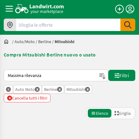
Sfoglia le offerte
/
Auto/moto
/
Berline
/
Mitsubishi
Compra Mitsubishi Berline nuovo o usato
Ecco come viene ordinato su Landwirt.com
Filtri
x
x
x
x
Auto Moto
Berline
Mitsubishi
x
Cancella tutti i filtri
Elenco
Griglia