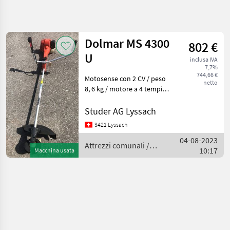
Affina
la
ricerca
Dolmar MS 4300
802 €
U
inclusa IVA
Categoria
Paese
Filtri
3
1
7,7%
744,66 €
Motosense con 2 CV / peso
netto
Mostra
8, 6 kg / motore a 4 tempi
PERCORSO
Reimposta
1
senza benzina miscelata /
ATTUALE
risultati
testina filettata e coltello /
Studer AG Lyssach
Manutenzione
ottime condizioni, come
comunale
3421 Lyssach
nuovo / posizione Kerzers
Attrezzi
04-08-2023
-0-3-1
Attrezzi comunali /
Comunali
10:17
Macchina usata
Dolmar
Decespugliatori
SCEGLI
CATEGORIA
Decespugliatori
1