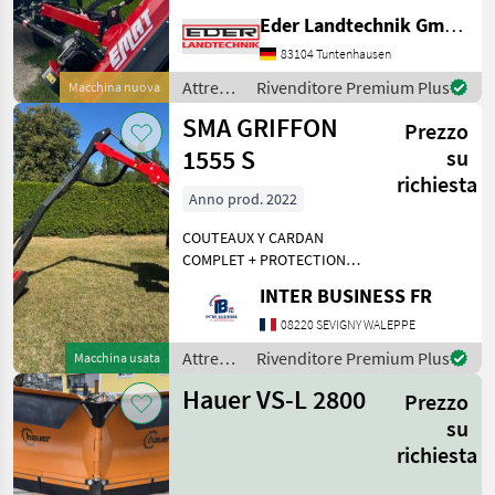
Schlegelmulcher mit
Eder Landtechnik GmbH
Parallelogrammführung
und die ideale Lösung für
83104 Tuntenhausen
Traktoren mit geringerer
Attrezzi
Rivenditore Premium Plus
Macchina nuova
Leistung (Ab 25 PS). Er
comunali
SMA GRIFFON
eignet s
Prezzo
/
Sonstige
1555 S
su
richiesta
Anno prod. 2022
COUTEAUX Y CARDAN
COMPLET + PROTECTION
BOITIER DE COMMANDE 82
INTER BUSINESS FR
HEURES Attrezzi comunali
Falciatrici per argini
08220 SEVIGNY WALEPPE
Attrezzi
Rivenditore Premium Plus
Macchina usata
comunali
Hauer VS-L 2800
Prezzo
/
Cosma
su
richiesta