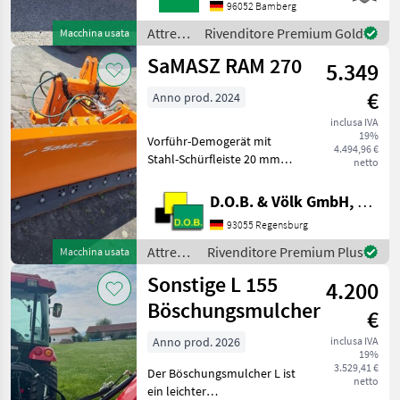
STREUBILDVERSTELLUNG
96052 Bamberg
(ESB)1 ELEKTRISCHE
Attrezzi
Rivenditore Premium Gold
Macchina usata
STREUKONTROLLE (ESK)1
comunali
SaMASZ RAM 270
ERSTMONTAGE AM
5.349
/
FAHRZEUG1 KUPPL
Kugelmann
€
Anno prod. 2024
inclusa IVA
19%
Vorführ-Demogerät mit
4.494,96 €
Stahl-Schürfleiste 20 mm
netto
Anbaurahmen Kat. I und II
PSV Gleitkufensatz
D.O.B. & Völk GmbH, Filiale Regensburg
Standard Attrezzi comunali
93055 Regensburg
Servizio invernale
Attrezzi
Rivenditore Premium Plus
Macchina usata
comunali
Sonstige L 155
4.200
/
Samasz
Böschungsmulcher
€
Anno prod. 2026
inclusa IVA
19%
3.529,41 €
Der Böschungsmulcher L ist
netto
ein leichter