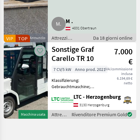
M .
4831 Obertraun
Attrezzi
Da 18 giorni online
VIP
TOP
Annuncio
comunali /
Sonstige Graf
7.000
Mezzo per
spargimento
Carello TR 10
€
7 CV/5 kW
Anno prod. 2021
IVA/commissione
inclusa
6.194,69 €
Klassifizierung:
netto
Gebrauchtmaschine;
Seriennummer/Fahrgestellnummer:
LTC - Herzogenburg
L0JEBAD01M1009430;
Anzahl Vorbesitzer: 1;
3130 Herzogenburg
Weitere
Attrezzi
Rivenditore Premium Gold
Macchina usata
Maschinenmerkmale: Mit
comunali
europäischer Straßenzula
/
Sonstige