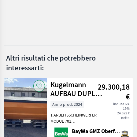
MARKETPLACE
Offerte dei
Marketplace
Annunci
rivenditori
Altri risultati che potrebbero
interessarti:
Kugelmann
29.300,18
AUFBAU DUPLEX
€
3,2 M³
Anno prod. 2024
inclusa IVA
19%
24.622 €
1 ARBEITSSCHEINWERFER
netto
MODUL 701
AUFSTIEGSLEITER A
BayWa GMZ Oberfranken
DUPLEX VA1 ELEKTRISCHE