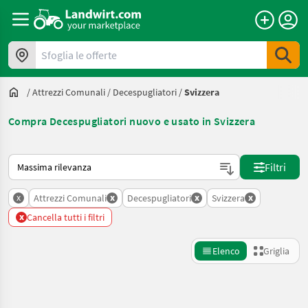
Sfoglia le offerte
/
Attrezzi Comunali
/
Decespugliatori
/
Svizzera
Compra Decespugliatori nuovo e usato in Svizzera
Ecco come viene ordinato su Landwirt.com
Filtri
x
x
x
x
Attrezzi Comunali
Decespugliatori
Svizzera
x
Cancella tutti i filtri
Elenco
Griglia