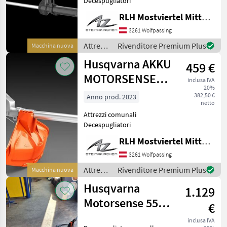
Decespugliatori
RLH Mostviertel Mitte - Standort Steinakirchen
Honda
3261 Wolfpassing
Stihl
Attrezzi
Rivenditore Premium Plus
Macchina nuova
comunali
Husqvarna AKKU
Dolmar
459 €
/
Husqvarna
MOTORSENSE
inclusa IVA
20%
MARKETPLACE
520IRX
382,50 €
Anno prod. 2023
netto
Offerte dei
Marketplace
Annunci
Attrezzi comunali
rivenditori
Decespugliatori
RLH Mostviertel Mitte - Standort Steinakirchen
3261 Wolfpassing
Attrezzi
Rivenditore Premium Plus
Macchina nuova
comunali
Husqvarna
1.129
/
Husqvarna
Motorsense 553
€
RBX
inclusa IVA