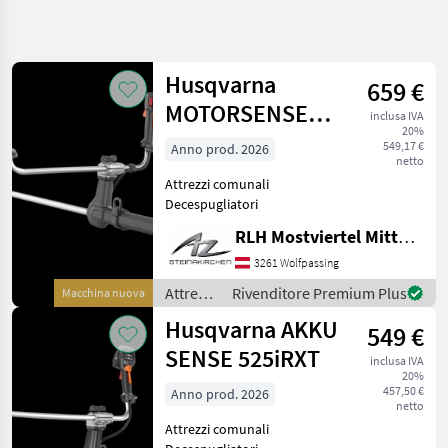
Affina
la
ricerca
Husqvarna
659 €
MOTORSENSE
inclusa IVA
Categoria
Paese
Filtri
4
20%
525RXT
549,17 €
Anno prod. 2026
netto
Mostra
PERCORSO
Attrezzi comunali
Reimposta
5
ATTUALE
Decespugliatori
risultati
Manutenzione
RLH Mostviertel Mitte - Standort Steinakirchen
comunale
3261 Wolfpassing
Attrezzi
Comunali
Attrezzi
Rivenditore Premium Plus
Macchina nuova
comunali
Decespugliatori
Husqvarna AKKU
549 €
/
Husqvarna
Husqvarna
SENSE 525iRXT
inclusa IVA
20%
SCEGLI
457,50 €
Anno prod. 2026
CATEGORIA
netto
Attrezzi comunali
Husqvarna