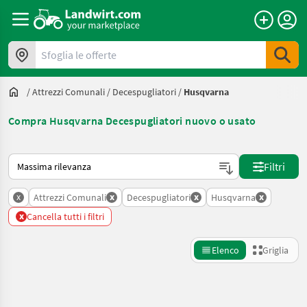
Sfoglia le offerte
/
Attrezzi Comunali
/
Decespugliatori
/
Husqvarna
Compra Husqvarna Decespugliatori nuovo o usato
Ecco come viene ordinato su Landwirt.com
Filtri
x
x
x
x
Attrezzi Comunali
Decespugliatori
Husqvarna
x
Cancella tutti i filtri
Elenco
Griglia