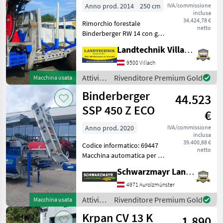
Anno prod. 2014
250 cm
IVA/commissione
inclusa
34.424,78 €
Rimorchio forestale
netto
Binderberger RW 14 con gru
Penz 6Z, dotato di
Landtechnik Villach GmbH
postazione di comando
originale, con joystick e
9500 Villach
comandi a pedale,
Attività
Rivenditore Premium Gold
Macchina usata
alimentazione idraulica
forestali
Binderberger
autonoma
44.523
e
lavorazione
SSP 450 Z ECO
€
del
legno /
Anno prod. 2020
IVA/commissione
inclusa
Binderberger
39.400,88 €
Codice informatico: 69447
netto
Macchina automatica per il
taglio a fessura - con 287, 9
Schwarzmayr Landtechnik GmbH - Aurolzmünster
ore di funzionamento -
anno di costruzione 2020 -
4971 Aurolzmünster
con telaio - con nastro
Attività
Rivenditore Premium Gold
Macchina usata
trasp
forestali
Krpan CV 13 K
1.890
e