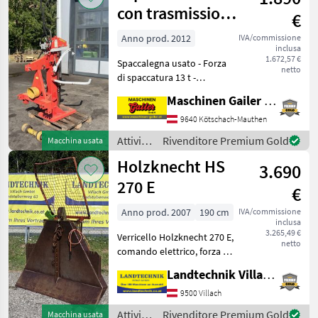
lavorazione
con trasmissione
€
del
a presa di forza
legno /
Anno prod. 2012
IVA/commissione
inclusa
Binderberger
1.672,57 €
Spaccalegna usato - Forza
netto
di spaccatura 13 t -
Lunghezza di taglio fino a
Maschinen Gailer GmbH
110 cm - Azionamento
tramite presa di forza -
9640 Kötschach-Mauthen
Albero cardanico -
Attività
Rivenditore Premium Gold
Macchina usata
Sollevatore meccanico pe
forestali
Holzknecht HS
3.690
e
lavorazione
270 E
€
del
legno /
Anno prod. 2007
190 cm
IVA/commissione
inclusa
Krpan
3.265,49 €
Verricello Holzknecht 270 E,
netto
comando elettrico, forza di
trazione 6 t, griglia di
Landtechnik Villach GmbH
protezione, 4 scivoli per
fune, gancio terminale e
9500 Villach
albero articolato, supporto
Attività
Rivenditore Premium Gold
Macchina usata