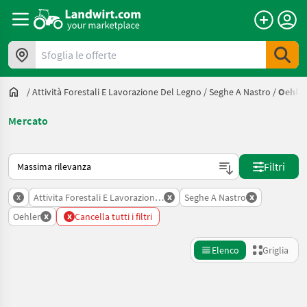
Sfoglia le offerte
/
Attività Forestali E Lavorazione Del Legno
/
Seghe A Nastro
/
Oehler
Mercato
Ecco come viene ordinato su Landwirt.com
Filtri
x
x
x
Attivita Forestali E Lavorazione Del Legno
Seghe A Nastro
x
x
Oehler
Cancella tutti i filtri
Elenco
Griglia