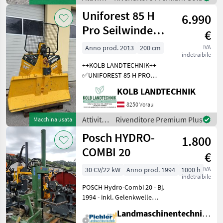
per
forestali
Uniforest 85 H
6.990
e
lavorazione
Pro Seilwinde
€
del
Funkseilwinde
legno /
Anno prod. 2013
200 cm
IVA
indetraibile
Forst
Holzknecht
++KOLB LANDTECHNIK++
✅UNIFOREST 85 H PRO
Funkseilwinde ✅8, 5t
KOLB LANDTECHNIK
Zugkraft ✅200cm
Schildbreite
8250 Vorau
✅hydraulischer Seilausstoß
Attività
Rivenditore Premium Plus
Macchina usata
✅inkl. TERRA Profi Funk -
forestali
Posch HYDRO-
Ziehen / Kurzl
1.800
e
lavorazione
COMBI 20
€
del
legno /
30 CV/22 kW
Anno prod. 1994
1000 h
IVA
indetraibile
Uniforest
POSCH Hydro-Combi 20 - Bj.
1994 - inkl. Gelenkwelle
Dem Alter entsprechender
Landmaschinentechnik Pichler GmbH
Zustand! Der Holzspalter