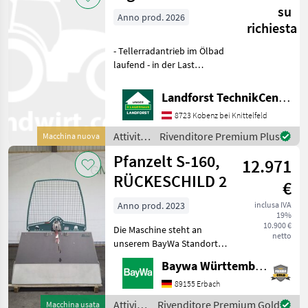
lavorazione
su
Anno prod. 2026
del
richiesta
legno /
Sonstige
- Tellerradantrieb im Ölbad
laufend - in der Last
schaltbare Kupplung -
Untersetzung - hydr.
Landforst TechnikCenter Knittelfeld
Eigenversorgung Marke
8723 Kobenz bei Knittelfeld
Bosch - Elektrosteuerung
Standard Plus und Zweite
Attività
Rivenditore Premium Plus
Macchina nuova
forestali
Pfanzelt S-160,
12.971
e
lavorazione
RÜCKESCHILD 2
€
del
legno /
Anno prod. 2023
inclusa IVA
19%
Tiger
10.900 €
Die Maschine steht an
netto
unserem BayWa Standort in
DE-89155 Erbach.Gerne
Baywa Württemberg
steht Ihnen Herr Straub
unter Tel.: 07305 173 52 für
89155 Erbach
Ihre Anfrage zur
Attività
Rivenditore Premium Gold
Macchina usata