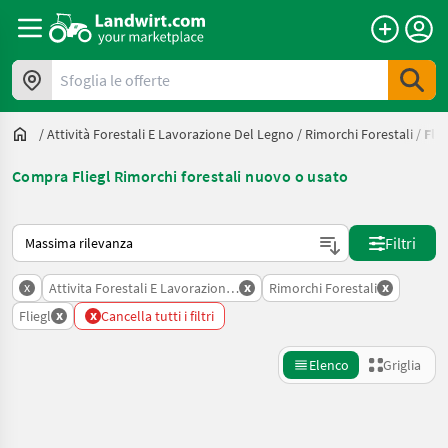
Sfoglia le offerte
/
Attività Forestali E Lavorazione Del Legno
/
Rimorchi Forestali
/
Flie
Compra Fliegl Rimorchi forestali nuovo o usato
Ecco come viene ordinato su Landwirt.com
Filtri
x
x
x
Attivita Forestali E Lavorazione Del Legno
Rimorchi Forestali
x
x
Fliegl
Cancella tutti i filtri
Elenco
Griglia