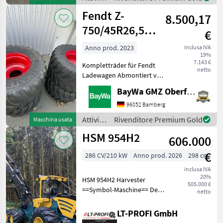
Verfügung!Pfanzelt DWS 16
forestali
Fendt Z-
8.500,17
e
lavorazione
750/45R26,5
€
del
VREDESTEIN
legno /
Anno prod. 2023
inclusa IVA
19%
FLOT
Pfanzelt
7.143 €
Kompletträder für Fendt
netto
Ladewagen Abmontiert von
TIGO 75XR.Standort der
BayWa GMZ Oberfranken
Räder BayWa Münchberg.
Attività forestali e
96052 Bamberg
lavorazione del legno Altre
Attività
Rivenditore Premium Gold
Macchina usata
macchine forestali e
forestali
HSM 954H2
606.000
e
lavorazione
€
286 CV/210 kW
Anno prod. 2026
298 cm
del
legno /
inclusa IVA
20%
Fendt
HSM 954H2 Harvester
505.000 €
==Symbol-Maschine== Der
netto
HSM 954H2 ist ein sehr
agiler und kompakter 6-
LT-PROFI GmbH
Rad-Harvester, der speziell