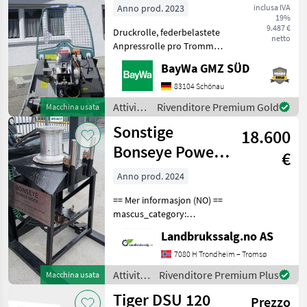
Anno prod. 2023
inclusa IVA
19%
9.487 €
Druckrolle, federbelastete
netto
Anpressrolle pro Trommel
MonoSpezial-Forstseil 10
BayWa GMZ SÜD
mm 70 mRückeschild 1500
mm, Schutzgitter ,
83104 Schönau
Seilausstoss
Attività
Rivenditore Premium Gold
Macchina usata
Hydromechanisch mit
forestali
Sonstige
Seilverteilu
18.600
e
lavorazione
Bonseye Power
€
del
Nock
legno /
Anno prod. 2024
Pfanzelt
== Mer informasjon (NO) ==
mascus_category:
constructioncomponents
Landbrukssalg.no AS
merke: Bonseye Please
provide reference number
7080 H Trondheim – Tromsø
upon request: 9462 See
Attività
Rivenditore Premium Plus
Macchina usata
en.landbrukssalg.no/9462
forestali
Tiger DSU 120
Prezzo
e