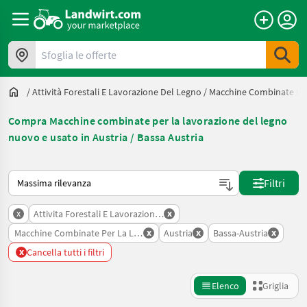
Sfoglia le offerte
/
Attività Forestali E Lavorazione Del Legno
/
Macchine Combinate Per
Compra Macchine combinate per la lavorazione del legno
nuovo e usato in Austria / Bassa Austria
Ecco come viene ordinato su Landwirt.com
Filtri
x
x
Attivita Forestali E Lavorazione Del Legno
x
x
x
Macchine Combinate Per La Lavorazione Del Legno
Austria
Bassa-Austria
x
Cancella tutti i filtri
Elenco
Griglia