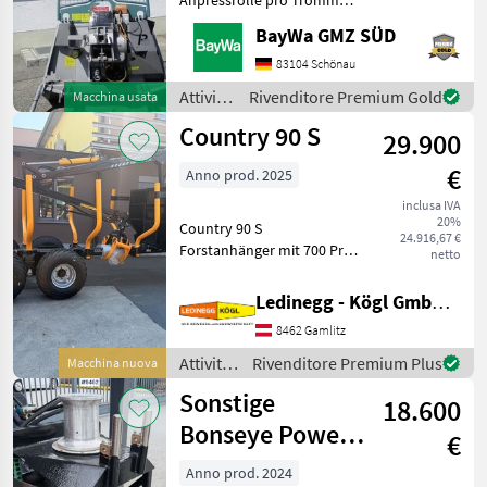
MonoSpezial-Forstseil 10
BayWa GMZ SÜD
mm 70 mRückeschild 1500
mm, Schutzgitter ,
83104 Schönau
Seilausstoss
Attività
Rivenditore Premium Gold
Macchina usata
Hydromechanisch mit
forestali
Country 90 S
Seilverteilu
29.900
e
lavorazione
€
Anno prod. 2025
del
legno /
inclusa IVA
20%
Pfanzelt
Country 90 S
24.916,67 €
Forstanhänger mit 700 Pro
netto
Forstkran – Robust,
vielseitig, geländetauglich
Ledinegg - Kögl GmbH - Obst- und Weinbautechnik
Beschreibung: Der Country
8462 Gamlitz
90 S ist ein bewährter
Forstanhänger mit einer N
Attività
Rivenditore Premium Plus
Macchina nuova
forestali
Sonstige
18.600
e
lavorazione
Bonseye Power
€
del
Nock
legno /
Anno prod. 2024