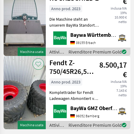
€
del
legno /
Anno prod. 2023
inclusa IVA
19%
Tiger
10.900 €
Die Maschine steht an
netto
unserem BayWa Standort in
DE-89155 Erbach.Gerne
Baywa Württemberg
steht Ihnen Herr Straub
unter Tel.: 07305 173 52 für
89155 Erbach
Ihre Anfrage zur
Attività
Rivenditore Premium Gold
Macchina usata
Verfügung!Pfanzelt DWS 16
forestali
Fendt Z-
8.500,17
e
lavorazione
750/45R26,5
€
del
VREDESTEIN
legno /
Anno prod. 2023
inclusa IVA
19%
FLOT
Pfanzelt
7.143 €
Kompletträder für Fendt
netto
Ladewagen Abmontiert von
TIGO 75XR.Standort der
BayWa GMZ Oberfranken
Räder BayWa Münchberg.
Attività forestali e
96052 Bamberg
lavorazione del legno Altre
Attività
Rivenditore Premium Gold
Macchina usata
macchine forestali e
forestali