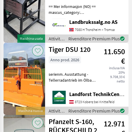
Country
== Mer informasjon (NO) ==
mascus_category:
constructioncomponents
Landbrukssalg.no AS
merke: Bonseye Please
provide reference number
7080 H Trondheim – Tromsø
upon request: 9462 See
Attività
Rivenditore Premium Plus
Macchina usata
en.landbrukssalg.no/9462
forestali
Tiger DSU 120
11.650
e
lavorazione
€
Anno prod. 2026
del
legno /
inclusa IVA
20%
Sonstige
serienm. Ausstattung -
9.708,33 €
Tellerradantrieb im Ölbad
netto
laufend - in der Last
schaltbare Kupplung -
Landforst TechnikCenter Knittelfeld
Untersetzung - hydr.
8723 Kobenz bei Knittelfeld
Eigenversorgung Marke
Bosch - Elektrosteuerung
Attività
Rivenditore Premium Plus
Macchina nuova
Stan
forestali
Pfanzelt S-160,
12.971
e
lavorazione
RÜCKESCHILD 2