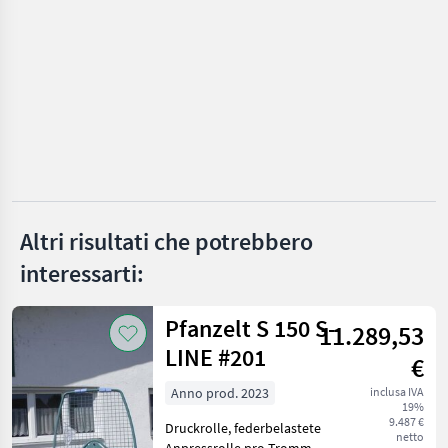
Del Legno
Sonstige
SCEGLI
CATEGORIA
Macchine combinate per la lavorazione del legno
1
MARKETPLACE
Offerte dei
Marketplace
Annunci
rivenditori
Altri risultati che potrebbero
interessarti:
Pfanzelt S 150 S-
11.289,53
LINE #201
€
Anno prod. 2023
inclusa IVA
19%
9.487 €
Druckrolle, federbelastete
netto
Anpressrolle pro Trommel