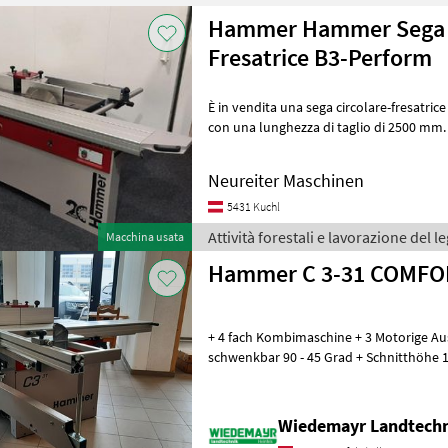
Hammer Hammer Sega c
Fresatrice B3-Perform
È in vendita una sega circolare-fresatr
con una lunghezza di taglio di 2500 mm.
condizioni ed è stata revisionata
Neureiter Maschinen
5431 Kuchl
Attività forestali e lavorazione del
Macchina usata
Hammer C 3-31 COMFO
+ 4 fach Kombimaschine + 3 Motorige Au
schwenkbar 90 - 45 Grad + Schnitthöhe
Schnittbreite 600 mm + Fräse starr
Wiedemayr Landtech