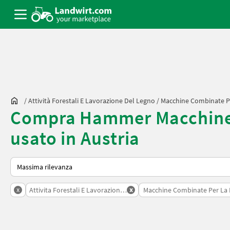
/
Attività Forestali E Lavorazione Del Legno
/
Macchine Combinate P
Compra Hammer Macchine c
usato in Austria
Ecco come viene ordinato su Landwirt.com
x
x
Attivita Forestali E Lavorazione Del Legno
Macchine Combinate Per La 