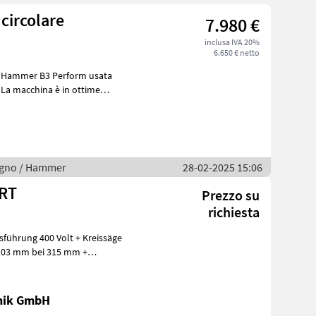
ircolare
7.980 €
inclusa IVA 20%
6.650 € netto
ice Hammer B3 Perform usata
 La macchina è in ottime
 legno / Hammer
28-02-2025 15:06
RT
Prezzo su
richiesta
sführung 400 Volt + Kreissäge
 103 mm bei 315 mm +
nik GmbH