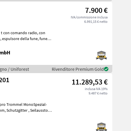
7.900 €
IVA/commissione inclusa
6.991,15 € netto
ne
 GmbH
egno / Uniforest
Rivenditore Premium Gold
 S 150 S-LINE #201
11.289,53 €
inclusa IVA 19%
9.487 € netto
sstoss