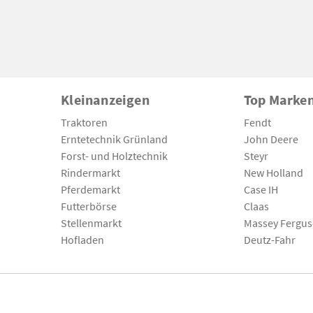
Kleinanzeigen
Top Marke
Traktoren
Fendt
Erntetechnik Grünland
John Deere
Forst- und Holztechnik
Steyr
Rindermarkt
New Holland
Pferdemarkt
Case IH
Futterbörse
Claas
Stellenmarkt
Massey Fergu
Hofladen
Deutz-Fahr