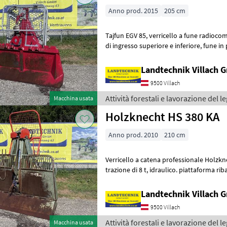
Anno prod. 2015
205 cm
Tajfun EGV 85, verricello a fune radiocomandato da 8, 5 t con puleggia
di ingresso superiore e inferiore, fune in plastica con ganci paralleli,
scorrifune, dispositiv
Landtechnik Villach
9500 Villach
Attività forestali e lavorazione del l
Macchina usata
Holzknecht HS 380 KA
Anno prod. 2010
210 cm
Verricello a catena professionale Holzkn
trazione di 8 t, idraulico. piattaforma ribaltabile da 210 cm, rullo di
avvolgimento della fune r
Landtechnik Villach
9500 Villach
Attività forestali e lavorazione del 
Macchina usata