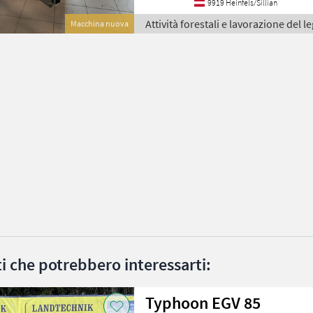
9919 Heinfels/Sillian
Attività forestali e lavorazione del
Macchina nuova
ati che potrebbero interessarti:
Typhoon EGV 85