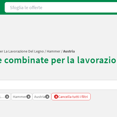
Sfoglia le offerte
er La Lavorazione Del Legno
/
Hammer
/
Austria
ombinate per la lavorazio
x
x
x
x
Lavorazione Del Legno
Hammer
Austria
Cancella tutti i filtri