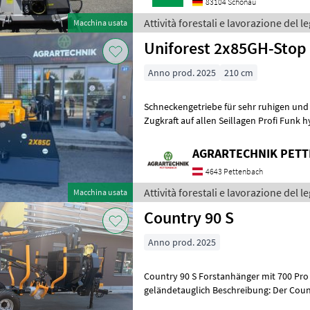
83104 Schönau
Attività forestali e lavorazione del l
Macchina usata
Uniforest 2x85GH-Stop
Anno prod. 2025
210 cm
Schneckengetriebe für sehr ruhigen und
Zugkraft auf allen Seillagen Profi Funk h
Seilausstoßkopf 360 Grad drehb
AGRARTECHNIK PET
4643 Pettenbach
Attività forestali e lavorazione del l
Macchina usata
Country 90 S
Anno prod. 2025
Country 90 S Forstanhänger mit 700 Pro Forstkr
geländetauglich Beschreibung: Der Country 90 S ist ein bewährter
Forstanhänger mit einer N