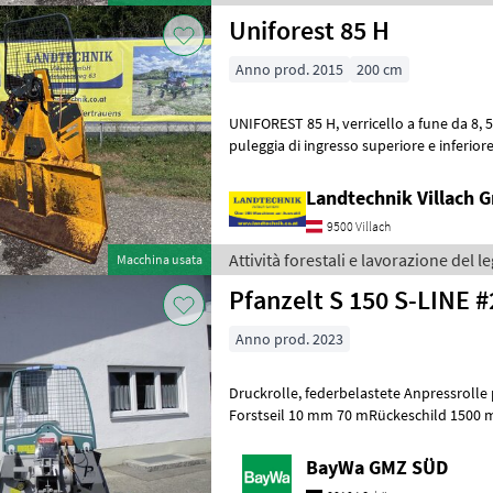
Uniforest 85 H
Anno prod. 2015
200 cm
UNIFOREST 85 H, verricello a fune da 8, 5 t con comando radio, con
puleggia di ingresso superiore e inferiore, espulsore della fune, fu
con gancio parallelo, scivol
Landtechnik Villach
9500 Villach
Attività forestali e lavorazione del l
Macchina usata
Pfanzelt
Anno prod. 2023
Druckrolle, federbelastete Anpressrolle pro Trommel MonoSpezial-
Forstseil 10 mm 70 mRückeschild 1500 mm, Schutzgitter , Seilau
Hydromechanisch mit Seilverteilu
BayWa GMZ SÜD