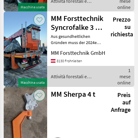
Attività forestali e
mese
lavorazione del legno / MM
online
Macchina usata
Forsttechnik
MM Forsttechnik
Prezzo
Syncrofalke 3 to
su
richiesta
Kombi
Aus gesundheitlichen
Gründen muss der 2024er
Syncrofalke schweren
MM Forsttechnik GmbH
Herzens verkauft werden.
Bj.: 05/2024, ca. 1.495 Bstd.,
8130 Frohnleiten
700 m (20 mm) Tragseil
1
(Seiltrommel f
Attività forestali e
mese
lavorazione del legno / MM
online
Macchina usata
Forsttechnik
MM Sherpa 4 t
Preis
auf
Anfrage