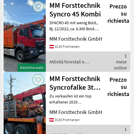
Forsttechnik
MM Forsttechnik
Prezzo
Syncro 45 Kombi
su
richiesta
SYNCRO 45 mit wenig Bstd.,
Bj. 12/2022, ca. 6.300 Bstd.,
ca. 800 m (20, 5 mm)
MM Forsttechnik GmbH
Tragseil, ca. 1.800 m (12
mm) Zugseil, ca. 1.600 m (10
8130 Frohnleiten
mm) Hilfsseil, MA
1
Attività forestali e
mese
lavorazione del legno / MM
online
Macchina usata
Forsttechnik
MM Forsttechnik
Prezzo
Syncrofalke 3t
su
richiesta
Kombi
Zu verkaufen ist ein top
erhaltener 2019
Syncrofalke 3t. Bj.: 2019, ca.
MM Forsttechnik GmbH
800 m (18, 5 mm) Tragseil,
ca. 1.600 m (11 mm, 9 mm)
8130 Frohnleiten
Zug- und Hilfsseil, MAN TGS
1
6x6