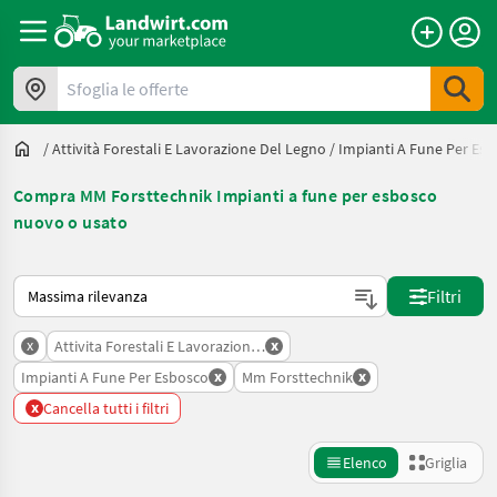
Sfoglia le offerte
/
Attività Forestali E Lavorazione Del Legno
/
Impianti A Fune Per Es
Compra MM Forsttechnik Impianti a fune per esbosco
nuovo o usato
Ecco come viene ordinato su Landwirt.com
Filtri
x
x
Attivita Forestali E Lavorazione Del Legno
x
x
Impianti A Fune Per Esbosco
Mm Forsttechnik
x
Cancella tutti i filtri
Elenco
Griglia