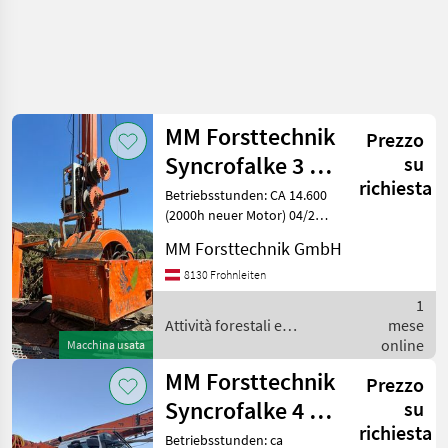
Affina
la
ricerca
MM Forsttechnik
Prezzo
Syncrofalke 3 to
su
Categoria
Paese
Filtri
4
richiesta
Kombi
Betriebsstunden: CA 14.600
(2000h neuer Motor) 04/26)
Mostra
Seillänge ca: 750 Tragseil:
PERCORSO
Reimposta
9
MM Forsttechnik GmbH
ATTUALE
750m / 18, 5. mm Zugseil:
risultati
1.800m / 11 mm Hilfsseil:
8130 Frohnleiten
Settore
1.800m / 9 mm Ankerseil
forestale
1
Attivita
Attività forestali e
mese
Forestali E
lavorazione del legno / MM
online
Macchina usata
Lavorazione
Forsttechnik
Del Legno
MM Forsttechnik
Prezzo
Impianti
Syncrofalke 4 to
su
A Fune
Per
richiesta
Kombi
Betriebsstunden: ca
Esbosco