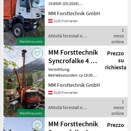
19.850h (05/2026)
Mm
Beseilung: Tragseil: ca 800m
Forsttechnik
MM Forsttechnik GmbH
Zugseil: ca 1600m Hilfsseil:
ca 1600m Typ des
8130 Frohnleiten
SCEGLI
CATEGORIA
Aufbaufahrzeugs: IVECO
1
8×6; 2008 Ladekra
Attività forestali e
mese
MM Forsttechnik
lavorazione del legno / MM
online
Macchina usata
Forsttechnik
MM Forsttechnik
Koller
Prezzo
Syncrofalke 4 to
su
Maxwald
richiesta
Kombi
Vermittlung:
Betriebsstunden: ca 19.000
Konrad
Seillänge: 900 m Beseilung:
MM Forsttechnik GmbH
Tragseil: Typ ø Länge 22mm
900m Zugseil: Typ ø Länge
MODELLO
8130 Frohnleiten
12mm 1.200m Hilfsseil: Typ
1
ø Länge
Attività forestali e
mese
lavorazione del legno / MM
online
Macchina usata
Syncro
Forsttechnik
45
MM Forsttechnik
Prezzo
Kombi