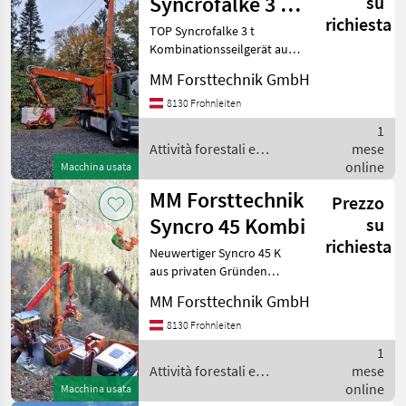
Syncrofalke 3 to
su
richiesta
MARKETPLACE
Kombi
TOP Syncrofalke 3 t
Kombinationsseilgerät aus
Offerte dei
Marketplace
Annunci
dem Jahr 2013 Beseilung:
rivenditori
MM Forsttechnik GmbH
Tragseil: 800 m ø:18, 5 mm
Zugseil: 1600 m ø: 11 mm
8130 Frohnleiten
Hilfsseil: 1600 m ø: 8 mm
1
Typ des
Attività forestali e
mese
lavorazione del legno / MM
online
Macchina usata
Forsttechnik
MM Forsttechnik
Prezzo
Syncro 45 Kombi
su
richiesta
Neuwertiger Syncro 45 K
aus privaten Gründen
abzugeben. Bj. 2021, ca.
MM Forsttechnik GmbH
5.000 Bstd., 800 m (22 mm)
Tragseil, 1.200 m (12 mm)
8130 Frohnleiten
Zugseil, 1.600 m (8 mm)
1
Hilfss
Attività forestali e
mese
lavorazione del legno / MM
online
Macchina usata