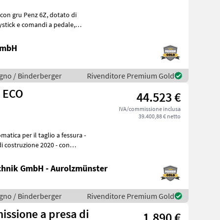
u Penz 6Z, dotato di
 GmbH
legno / Binderberger
Rivenditore Premium Gold
Z ECO
44.523 €
IVA/commissione inclusa
39.400,88 € netto
hnik GmbH - Aurolzmünster
legno / Binderberger
Rivenditore Premium Gold
issione a presa di
1.890 €