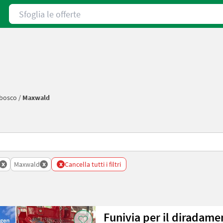
Sfoglia le offerte
sbosco
/
Maxwald
x
x
x
Maxwald
Cancella tutti i filtri
Funivia per il diradam