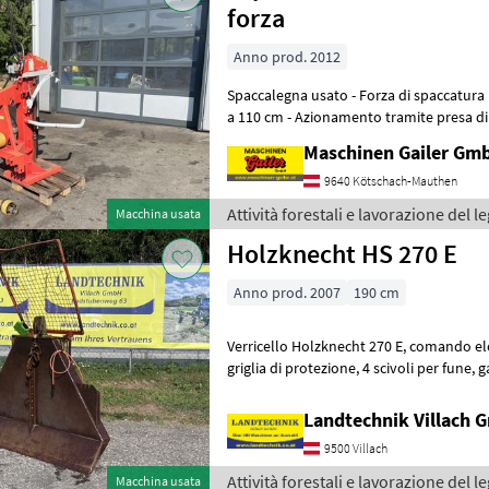
forza
Anno prod. 2012
Spaccalegna usato - Forza di spaccatura 13 t - Lunghezza di taglio fino
a 110 cm - Azionamento tramite presa di 
Sollevatore meccanico pe
Maschinen Gailer Gm
9640 Kötschach-Mauthen
Attività forestali e lavorazione del 
Macchina usata
Holzknecht HS 270 E
Anno prod. 2007
190 cm
Verricello Holzknecht 270 E, comando elettrico, forza di trazione 6 t,
griglia di protezione, 4 scivoli per fune, gancio terminale e albero
articolato, supporto per
Landtechnik Villach
9500 Villach
Attività forestali e lavorazione del 
Macchina usata