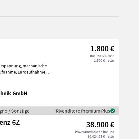
1.800 €
inclusa IVA 20%
1.500 € netto
ör ist
chnik GmbH
legno / Sonstige
Rivenditore Premium Plus
enz 6Z
38.900 €
IVA/commissione inclusa
34.424,78 € netto