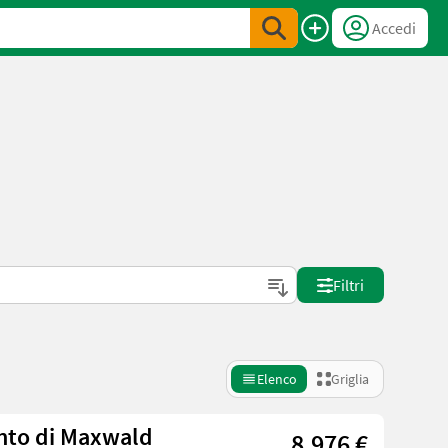
Accedi
Filtri
Elenco
Griglia
ento di Maxwald
8.976 €