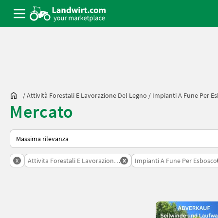
/
Attività Forestali E Lavorazione Del Legno
/
Impianti A Fune Per E
Mercato
Ecco come viene ordinato su Landwirt.com
x
x
Attivita Forestali E Lavorazione Del Legno
Impianti A Fune Per Esbosco