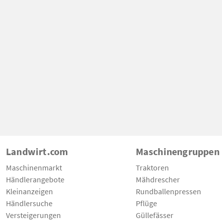
Landwirt.com
Maschinengruppen
Maschinenmarkt
Traktoren
Händlerangebote
Mähdrescher
Kleinanzeigen
Rundballenpressen
Händlersuche
Pflüge
Versteigerungen
Güllefässer