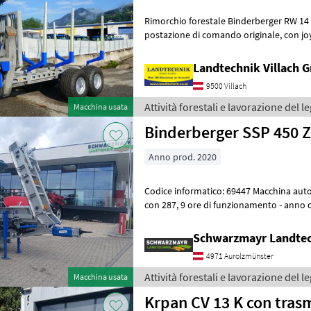
Rimorchio forestale Binderberger RW 14 con gr
postazione di comando originale, con joystick e comandi a pedale,
alimentazione idraulica autonoma
Landtechnik Villach
9500 Villach
Attività forestali e lavorazione del 
Macchina usata
Binderberger SSP 450 
Anno prod. 2020
Codice informatico: 69447 Macchina automatica per il taglio a fessura -
con 287, 9 ore di funzionamento - anno di costruzione 2020 - con
telaio - con nastro trasp
Schwarzmayr Landtec
4971 Aurolzmünster
Attività forestali e lavorazione del 
Macchina usata
Krpan CV 13 K con trasm