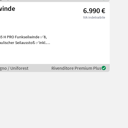
lwinde
6.990 €
IVA indetraibile
ulischer Seilausstoß ✅inkl.
egno / Uniforest
Rivenditore Premium Plus