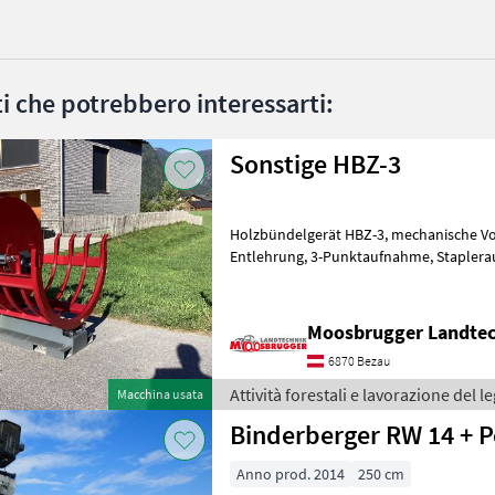
ati che potrebbero interessarti:
Sonstige HBZ-3
Holzbündelgerät HBZ-3, mechanische Vorspannung, mechanische
Entlehrung, 3-Punktaufnahme, Stapleraufnahme, Euroaufnahme,
Gesamtgewicht 330kg. Vollgendes Zubeh
Moosbrugger Landte
6870 Bezau
Attività forestali e lavorazione del 
Macchina usata
Binderberger RW 14 + P
Anno prod. 2014
250 cm