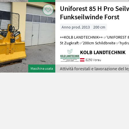
Uniforest 85 H Pro Sei
Funkseilwinde Forst
Anno prod. 2013
200 cm
++KOLB LANDTECHNIK++ ✅UNIFOREST 85 H PRO Funkseilwinde ✅8,
5t Zugkraft ✅200cm Schildbreite ✅hydra
TERRA Profi Funk - Ziehen / Kurzl
KOLB LANDTECHNIK
8250 Vorau
Attività forestali e lavorazione del l
Macchina usata