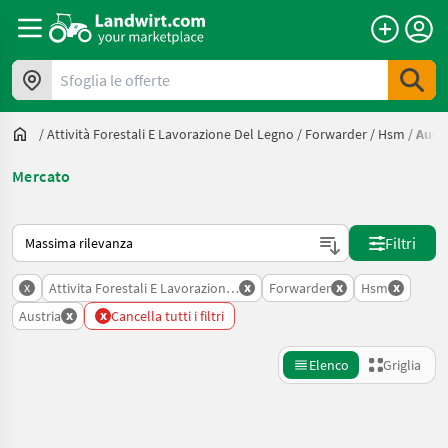
Sfoglia le offerte
/
Attività Forestali E Lavorazione Del Legno
/
Forwarder
/
Hsm
/
Austr
Mercato
Ecco come viene ordinato su Landwirt.com
Filtri
x
x
x
x
Attivita Forestali E Lavorazione Del Legno
Forwarder
Hsm
x
x
Austria
Cancella tutti i filtri
Elenco
Griglia