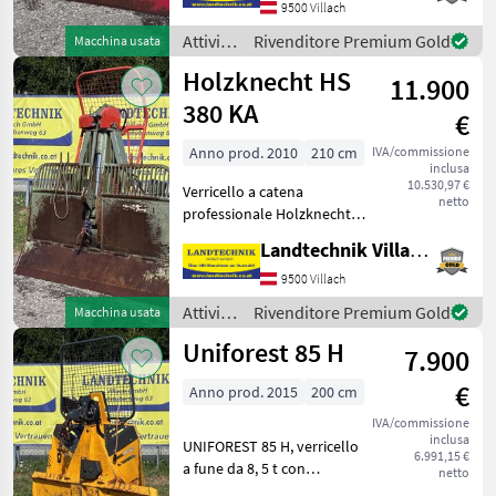
9500 Villach
paralleli, scorrifune,
dispositiv
Attività
Rivenditore Premium Gold
Macchina usata
forestali
Holzknecht HS
11.900
e
lavorazione
380 KA
€
del
legno /
Anno prod. 2010
210 cm
IVA/commissione
inclusa
Tajfun
10.530,97 €
Verricello a catena
netto
professionale Holzknecht
HS 380 KA con forza di
Landtechnik Villach GmbH
trazione di 8 t, idraulico.
piattaforma ribaltabile da
9500 Villach
210 cm, rullo di
Attività
Rivenditore Premium Gold
Macchina usata
avvolgimento della fune r
forestali
Uniforest 85 H
7.900
e
lavorazione
€
Anno prod. 2015
200 cm
del
legno /
IVA/commissione
inclusa
Holzknecht
UNIFOREST 85 H, verricello
6.991,15 €
a fune da 8, 5 t con
netto
comando radio, con