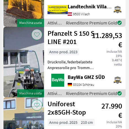
puleggia di ingresso
Landtechnik Villach GmbH
superiore e inferiore,
9500 Villach
espulsore della fune, fune
con gancio parallelo, scivol
Attività
Rivenditore Premium Gold
Macchina usata
forestali
Pfanzelt S 150 S-
11.289,53
e
lavorazione
LINE #201
€
del
legno /
Anno prod. 2023
inclusa IVA
19%
Uniforest
9.487 €
Druckrolle, federbelastete
netto
Anpressrolle pro Trommel
MonoSpezial-Forstseil 10
BayWa GMZ SÜD
mm 70 mRückeschild 1500
mm, Schutzgitter ,
83104 Schönau
Seilausstoss
Attività
Rivenditore Premium Gold
Macchina usata
Hydromechanisch mit
forestali
Uniforest
Seilverteilu
27.990
e
lavorazione
2x85GH-Stop
€
del
legno /
Anno prod. 2025
210 cm
inclusa IVA
20%
Pfanzelt