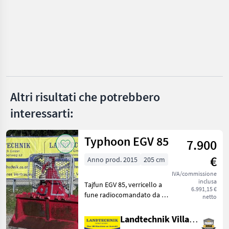
HSM
John Deere
Timberjack
MARKETPLACE
Altri risultati che potrebbero
Offerte dei
Marketplace
Annunci
interessarti:
rivenditori
Typhoon EGV 85
7.900
€
Anno prod. 2015
205 cm
IVA/commissione
inclusa
Tajfun EGV 85, verricello a
6.991,15 €
fune radiocomandato da 8,
netto
5 t con puleggia di ingresso
superiore e inferiore, fune
Landtechnik Villach GmbH
in plastica con ganci