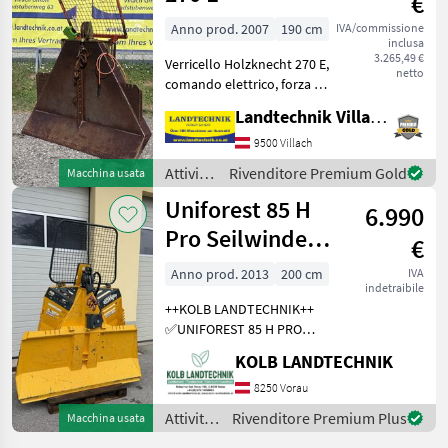
€
del
legno /
Anno prod. 2007
190 cm
IVA/commissione
inclusa
Krpan
3.265,49 €
Verricello Holzknecht 270 E,
netto
comando elettrico, forza di
trazione 6 t, griglia di
Landtechnik Villach GmbH
protezione, 4 scivoli per
fune, gancio terminale e
9500 Villach
albero articolato, supporto
Attività
Rivenditore Premium Gold
Macchina usata
per
forestali
Uniforest 85 H
6.990
e
lavorazione
Pro Seilwinde
€
del
Funkseilwinde
legno /
Anno prod. 2013
200 cm
IVA
indetraibile
Forst
Holzknecht
++KOLB LANDTECHNIK++
✅UNIFOREST 85 H PRO
Funkseilwinde ✅8, 5t
KOLB LANDTECHNIK
Zugkraft ✅200cm
Schildbreite
8250 Vorau
✅hydraulischer Seilausstoß
Attività
Rivenditore Premium Plus
Macchina usata
✅inkl. TERRA Profi Funk -
forestali