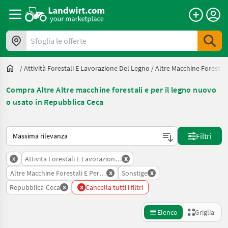
Sfoglia le offerte
/
Attività Forestali E Lavorazione Del Legno
/
Altre Macchine Forestali
Compra Altre Altre macchine forestali e per il legno nuovo
o usato in Repubblica Ceca
Ecco come viene ordinato su Landwirt.com
Filtri
x
x
Attivita Forestali E Lavorazione Del Legno
x
x
Altre Macchine Forestali E Per Il Legno
Sonstige
x
x
Repubblica-Ceca
Cancella tutti i filtri
Elenco
Griglia