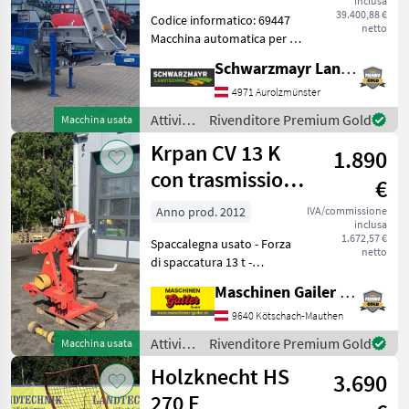
inclusa
Binderberger
39.400,88 €
Codice informatico: 69447
netto
Macchina automatica per il
taglio a fessura - con 287, 9
Schwarzmayr Landtechnik GmbH - Aurolzmünster
ore di funzionamento -
anno di costruzione 2020 -
4971 Aurolzmünster
con telaio - con nastro
Attività
Rivenditore Premium Gold
Macchina usata
trasp
forestali
Krpan CV 13 K
1.890
e
lavorazione
con trasmissione
€
del
a presa di forza
legno /
Anno prod. 2012
IVA/commissione
inclusa
Binderberger
1.672,57 €
Spaccalegna usato - Forza
netto
di spaccatura 13 t -
Lunghezza di taglio fino a
Maschinen Gailer GmbH
110 cm - Azionamento
tramite presa di forza -
9640 Kötschach-Mauthen
Albero cardanico -
Attività
Rivenditore Premium Gold
Macchina usata
Sollevatore meccanico pe
forestali
Holzknecht HS
3.690
e
lavorazione
270 E