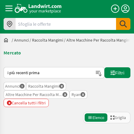
Sfoglia le offerte
/
Annunci
/
Raccolta Mangimi
/
Altre Macchine Per Raccolta Mangimi
Mercato
Ecco come viene ordinato su Landwirt.com
Filtri
x
x
Annunci
Raccolta Mangimi
x
x
Altre Macchine Per Raccolta Mangimi
Ryan
x
Cancella tutti i filtri
Elenco
Griglia