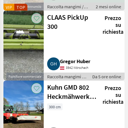
Raccolta mangimi /
2 mesi online
VIP
TOP
Annuncio
Autocaricanti
CLAAS PickUp
Prezzo
su
300
richiesta
Gregor Huber
8942 Wörschach
Raccolta mangimi /
Da 5 ore online
Fornitore commerciale
Altre macchine per
Kuhn GMD 802
Prezzo
raccolta mangimi
su
Heckmähwerk,
richiesta
Mähwerk Claas,
300 cm
Krone, Pöttinger,
Heu