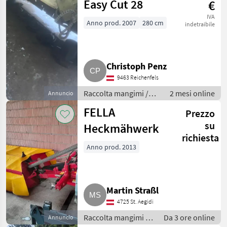
Easy Cut 28
€
IVA
Anno prod. 2007
280 cm
indetraibile
Christoph Penz
9463 Reichenfels
Raccolta mangimi /
2 mesi online
Annuncio
Mietitrici
FELLA
Prezzo
su
Heckmähwerk
richiesta
Anno prod. 2013
Martin Straßl
4725 St. Aegidi
Raccolta mangimi /
Da 3 ore online
Annuncio