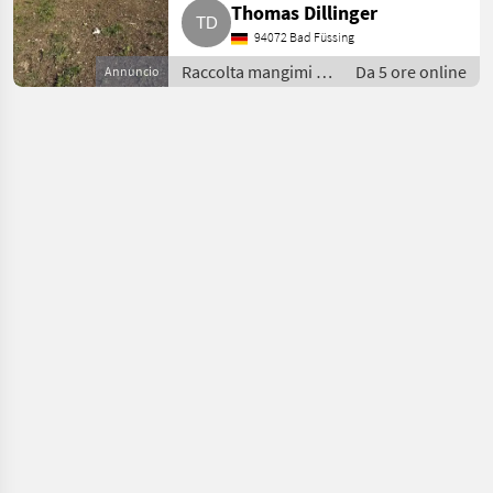
Thomas Dillinger
94072 Bad Füssing
Raccolta mangimi /
Da 5 ore online
Annuncio
Mietitrici