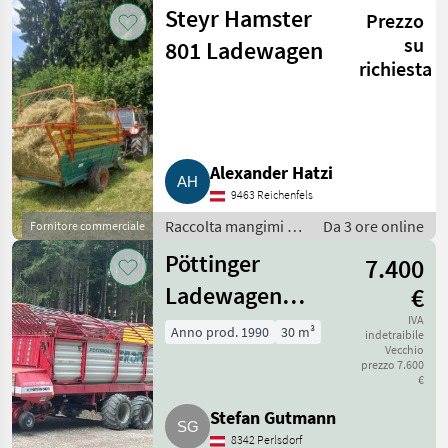
Mietitrici
Steyr Hamster
Prezzo
su
801 Ladewagen
richiesta
Alexander Hatzi
9463 Reichenfels
Raccolta mangimi /
Da 3 ore online
Fornitore commerciale
Autocaricanti
Pöttinger
7.400
Ladewagen
€
Ernteprofi
IVA
Anno prod. 1990
30 m³
indetraibile
Vecchio
prezzo 7.600
€
Stefan Gutmann
8342 Perlsdorf