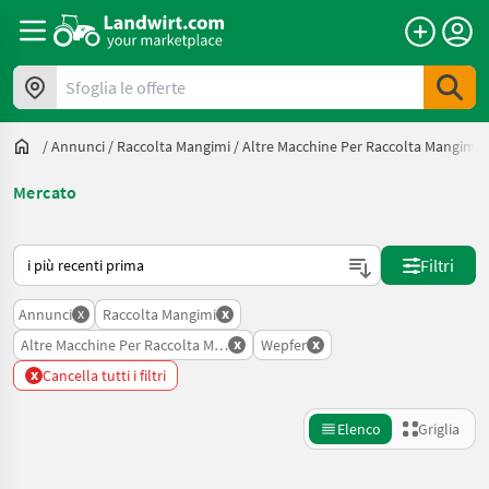
Sfoglia le offerte
/
Annunci
/
Raccolta Mangimi
/
Altre Macchine Per Raccolta Mangimi
Mercato
Ecco come viene ordinato su Landwirt.com
Filtri
x
x
Annunci
Raccolta Mangimi
x
x
Altre Macchine Per Raccolta Mangimi
Wepfer
x
Cancella tutti i filtri
Elenco
Griglia