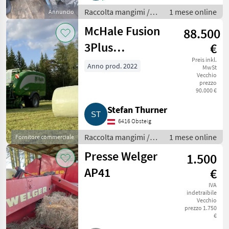
Raccolta mangimi /
1 mese online
Annuncio
Altre macchine per
McHale Fusion
88.500
raccolta mangimi
3Plus
€
Rundballenpresse
Preis inkl.
Anno prod. 2022
MwSt
Vecchio
prezzo
90.000 €
Stefan Thurner
6416 Obsteig
Raccolta mangimi /
1 mese online
Fornitore commerciale
Rotopresse
Presse Welger
1.500
AP41
€
IVA
indetraibile
Vecchio
prezzo 1.750
€