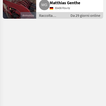
Matthias Genthe
38486 Röwitz
Raccolta
Da 29 giorni online
Annuncio
mangimi /
Presse media
densità