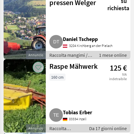
su
pressen Welger
richiesta
Daniel Tschepp
3204 Kirchberg an der Pielach
Raccolta mangimi /
1 mese online
Annuncio
Presse media densità
Raspe Mähwerk
125 €
IVA
160 cm
indetraibile
Tobias Erber
83334 Inzell
Raccolta
Da 17 giorni online
Annuncio