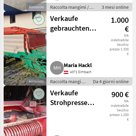
Raccolta mangimi /
3 mesi online
Annuncio
Presse media densità
Verkaufe
1.000
gebrauchten
€
Ladewagen
IVA
indetraibile
Vecchio
Steyr Hamster
prezzo 1.330
€
8023
Maria Hackl
4371 Dimbach
Raccolta mangimi
Da 4 giorni online
Annuncio
/ Autocaricanti
Verkaufe
900 €
Strohpresse
IVA
indetraibile
KÖLA RIVALE II
Vecchio
prezzo 1.200
€