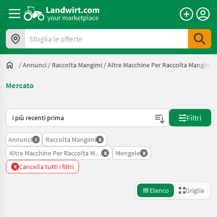
Sfoglia le offerte
/
Annunci
/
Raccolta Mangimi
/
Altre Macchine Per Raccolta Mangimi
Mercato
Ecco come viene ordinato su Landwirt.com
Filtri
x
x
Annunci
Raccolta Mangimi
x
x
Altre Macchine Per Raccolta Mangimi
Mengele
x
Cancella tutti i filtri
Elenco
Griglia