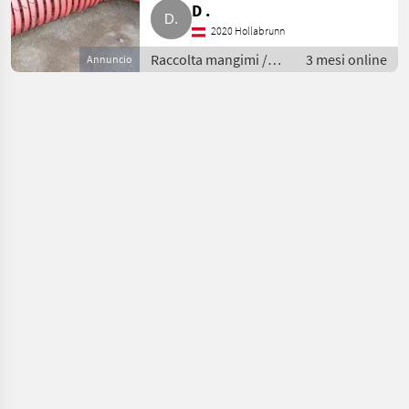
D .
2020 Hollabrunn
Raccolta mangimi /
3 mesi online
Annuncio
Presse media densità