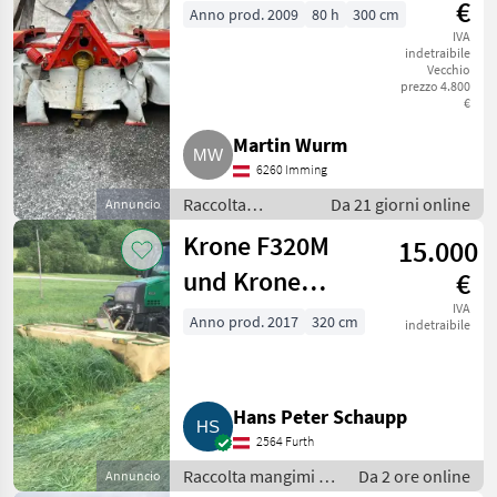
€
Anno prod. 2009
80 h
300 cm
IVA
indetraibile
Vecchio
prezzo 4.800
€
Martin Wurm
6260 Imming
Raccolta
Da 21 giorni online
Annuncio
mangimi /
Krone F320M
15.000
Mietitrici
und Krone
€
ActiveMow R320
IVA
Anno prod. 2017
320 cm
indetraibile
Hans Peter Schaupp
2564 Furth
Raccolta mangimi /
Da 2 ore online
Annuncio