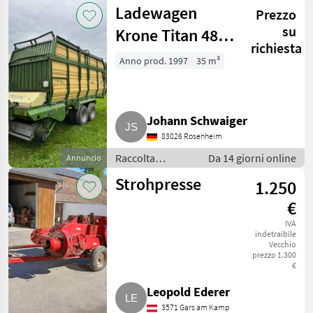
Mietitrici
Ladewagen
Prezzo
su
Krone Titan 48
richiesta
All in, Titan 48
Anno prod. 1997
35 m³
Johann Schwaiger
83026 Rosenheim
Raccolta
Da 14 giorni online
Annuncio
mangimi /
Strohpresse
1.250
Autocaricanti
€
IVA
indetraibile
Vecchio
prezzo 1.300
€
Leopold Ederer
3571 Gars am Kamp