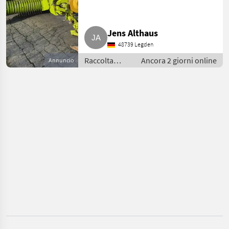
Hochdruckpresse,
SCEGLI
Presse
CATEGORIA
Jens Althaus
Claas
48739 Legden
Raccolta
Ancora 2 giorni online
Annuncio
Pöttinger
mangimi /
Altre
Kuhn
macchine per
raccolta
Göweil
mangimi
Krone
Fendt
Mostra
tutti
42
MARKETPLACE