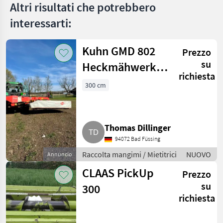
Offerte dei
Altri risultati che potrebbero
Marketplace
Annunci
rivenditori
interessarti:
Kuhn GMD 802
Prezzo
su
Heckmähwerk,
richiesta
Mähwerk Claas,
300 cm
Krone, Pöttinger,
Heu
Thomas Dillinger
94072 Bad Füssing
Raccolta mangimi / Mietitrici
NUOVO
Annuncio
CLAAS PickUp
Prezzo
su
300
richiesta