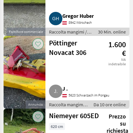
Gregor Huber
8942 Wörschach
Raccolta mangimi /
30 Min. online
Fornitore commerciale
Altre macchine per
Pöttinger
1.600
raccolta mangimi
Novacat 306
€
IVA
indetraibile
J .
5620 Schwarzach im Pongau
Raccolta mangimi /
Da 10 ore online
Annuncio
Mietitrici
Niemeyer 605ED
Prezzo
su
620 cm
richiesta