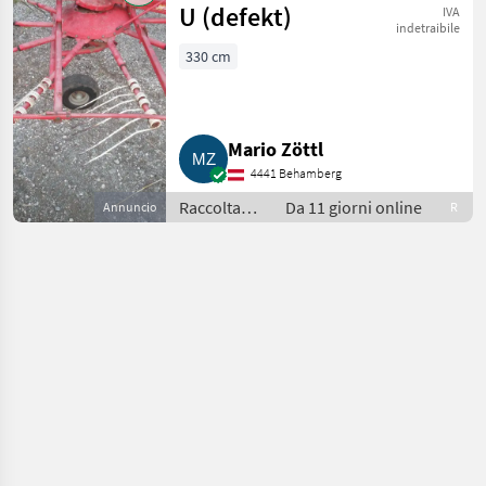
U (defekt)
IVA
indetraibile
330 cm
Mario Zöttl
4441 Behamberg
Raccolta
Da 11 giorni online
Annuncio
R
mangimi /
Giroandanatore