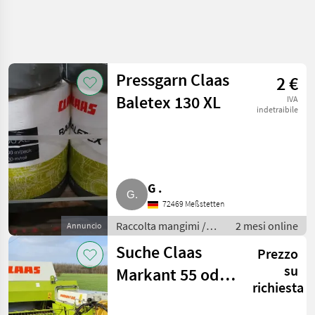
Affina
la
ricerca
Pressgarn Claas
2 €
Baletex 130 XL
IVA
Categoria
Paese
Filtri
5
1
indetraibile
Mostra
PERCORSO
Reimposta
2
ATTUALE
risultati
Settore
G .
agricolo
72469 Meßstetten
Raccolta
Mangimi
Raccolta mangimi /
2 mesi online
Annuncio
Altre
Altre macchine per
Suche Claas
Macchine
Prezzo
raccolta mangimi
Per
su
Markant 55 oder
Raccolta
Mangimi
richiesta
65
Claas