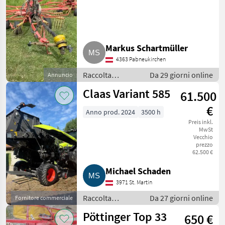
Markus Schartmüller
4363 Pabneukirchen
Raccolta
Da 29 giorni online
Annuncio
mangimi /
Claas Variant 585
61.500
Giroandanatore
€
Anno prod. 2024
3500 h
Preis inkl.
MwSt
Vecchio
prezzo
62.500 €
Michael Schaden
3971 St. Martin
Raccolta
Da 27 giorni online
Fornitore commerciale
mangimi /
Pöttinger Top 33
650 €
Rotopresse