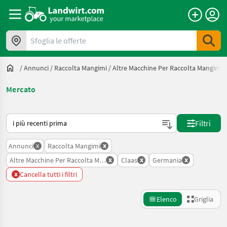
Sfoglia le offerte
/
Annunci
/
Raccolta Mangimi
/
Altre Macchine Per Raccolta Mangimi
Mercato
Ecco come viene ordinato su Landwirt.com
Filtri
x
x
Annunci
Raccolta Mangimi
x
x
x
Altre Macchine Per Raccolta Mangimi
Claas
Germania
x
Cancella tutti i filtri
Elenco
Griglia