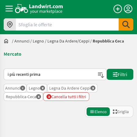
Sfoglia le offerte
/
Annunci
/
Legno
/
Legna Da Ardere/ceppi
/
Repubblica Ceca
Mercato
Ecco come viene ordinato su Landwirt.com
Filtri
x
x
x
Annunci
Legno
Legna Da Ardere Ceppi
x
x
Repubblica-Ceca
Cancella tutti i filtri
Elenco
Griglia