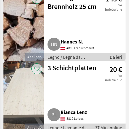
Brennholz 25 cm
IVA
indetraibile
Hannes N.
4890 Frankenmarkt
Legno / Legna da
Da ieri
Annuncio
ardere/ceppi
3 Schichtplatten
20 €
IVA
indetraibile
Bianca Lenz
3812 Loibes
Legno / Legname da
37 Min. online
Annuncio