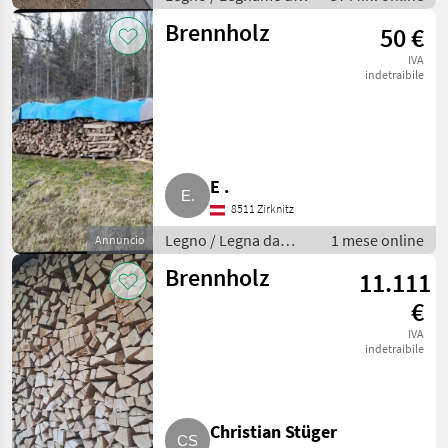
taglio
Brennholz
50 €
IVA
indetraibile
E .
8511 Zirknitz
Legno / Legna da
1 mese online
Annuncio
ardere/ceppi
Brennholz
11.111
€
IVA
indetraibile
Christian Stüger