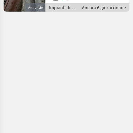
Impianti di
Ancora 6 giorni online
Annuncio
movimentazione
e trasporto /
Soffiatori