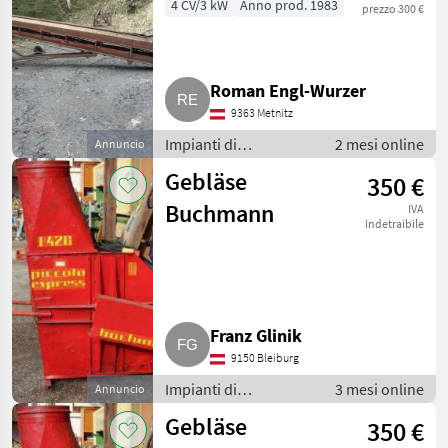
FB510 12 m
4 CV/3 kW
Anno prod. 1983
prezzo 300 €
Roman Engl-Wurzer
9363 Metnitz
Impianti di
2 mesi online
Annuncio
movimentazione e
Gebläse
350 €
trasporto / Soffiatori
Buchmann
IVA
indetraibile
Franz Glinik
9150 Bleiburg
Impianti di
3 mesi online
Annuncio
movimentazione e
Gebläse
350 €
trasporto / Soffiatori