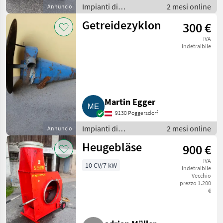
Impianti di
2 mesi online
Annuncio
movimentazione e
Getreidezyklon
300 €
trasporto / Soffiatori
IVA
indetraibile
Martin Egger
9130 Poggersdorf
Impianti di
2 mesi online
Annuncio
movimentazione e
Heugebläse
900 €
trasporto / Soffiatori
IVA
10 CV/7 kW
indetraibile
Vecchio
prezzo 1.200
€