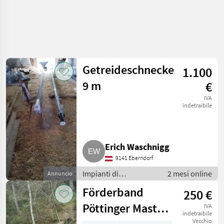
Getreideschnecke
1.100
9 m
€
IVA
indetraibile
Erich Waschnigg
9141 Eberndorf
Impianti di
2 mesi online
Annuncio
movimentazione e
Förderband
250 €
trasporto / Soffiatori
Pöttinger Master
IVA
indetraibile
Vecchio