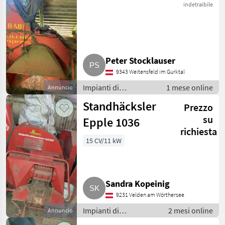
indetraibile
Peter Stocklauser
9343 Weitensfeld im Gurktal
Impianti di
1 mese online
Annuncio
movimentazione e
Standhäcksler
Prezzo
trasporto / Soffiatori
su
Epple 1036
richiesta
15 CV/11 kW
Sandra Kopeinig
9231 Velden am Wörthersee
Impianti di
2 mesi online
Annuncio
movimentazione e