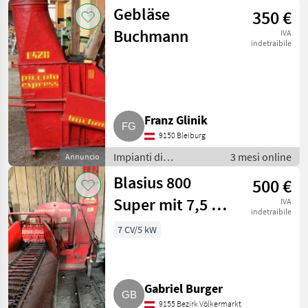
movimentazione e
Gebläse
350 €
trasporto / Soffiatori
Buchmann
IVA
indetraibile
Franz Glinik
9150 Bleiburg
Impianti di
3 mesi online
Annuncio
movimentazione e
Blasius 800
500 €
trasporto / Soffiatori
Super mit 7,5 PS
IVA
indetraibile
Motor
7 CV/5 kW
Gabriel Burger
9155 Bezirk Völkermarkt