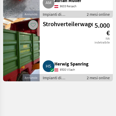
adrian Müller
9633 Reisach
Impianti di
2 mesi online
Annuncio
movimentazione e
Strohverteilerwagen
5.000
trasporto / Soffiatori
€
IVA
indetraibile
Herwig Spanring
9500 Villach
Impianti di
2 mesi online
Annuncio
movimentazione e
trasporto / Soffiatori