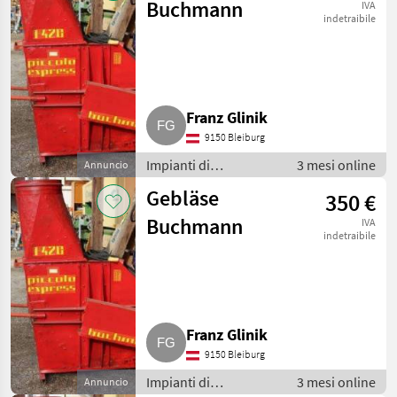
Buchmann
IVA
indetraibile
Franz Glinik
9150 Bleiburg
Impianti di
3 mesi online
Annuncio
movimentazione e
Gebläse
350 €
trasporto / Soffiatori
Buchmann
IVA
indetraibile
Franz Glinik
9150 Bleiburg
Impianti di
3 mesi online
Annuncio