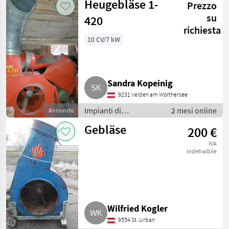
Heugebläse 1-
Prezzo
trasporto / Soffiatori
su
420
richiesta
10 CV/7 kW
Sandra Kopeinig
9231 Velden am Wörthersee
Impianti di
2 mesi online
Annuncio
movimentazione e
Gebläse
200 €
trasporto / Soffiatori
IVA
indetraibile
Wilfried Kogler
9554 St. Urban