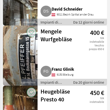
Epple
1
David Schneider
9811 Bezirk Spittal an der Drau
MARKETPLACE
Impianti di
Da 12 giorni online
Annuncio
Offerte dei
movimentazione
Marketplace
Annunci
Mengele
400 €
rivenditori
e trasporto /
Soffiatori
Wurfgebläse
IVA
indetraibile
Vecchio
prezzo 650 €
Franz Glinik
9150 Bleiburg
Impianti di
Da 20 giorni online
Annuncio
movimentazione
Heugebläse
450 €
e trasporto /
Soffiatori
Presto 40
IVA
indetraibile