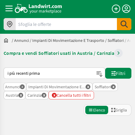
Sfoglia le offerte
/
Annunci
/
Impianti Di Movimentazione E Trasporto
/
Soffiatori
/
Aust
Compra e vendi Soffiatori usati in Austria / Carinzia
Ecco come viene ordinato su Landwirt.com
Filtri
x
x
x
Annunci
Impianti Di Movimentazione E Trasporto
Soffiatori
x
x
x
Austria
Carinzia
Cancella tutti i filtri
Elenco
Griglia