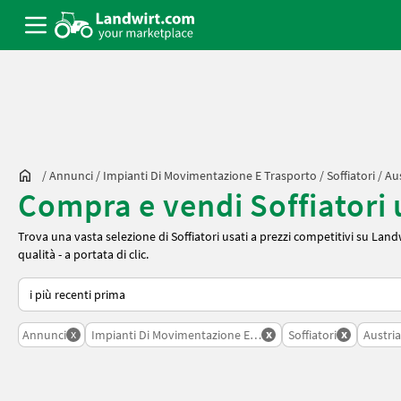
/
Annunci
/
Impianti Di Movimentazione E Trasporto
/
Soffiatori
/
Aus
Compra e vendi Soffiatori u
Trova una vasta selezione di Soffiatori usati a prezzi competitivi su Landwi
qualità - a portata di clic.
Ecco come viene ordinato su Landwirt.com
x
x
x
Annunci
Impianti Di Movimentazione E Trasporto
Soffiatori
Austria