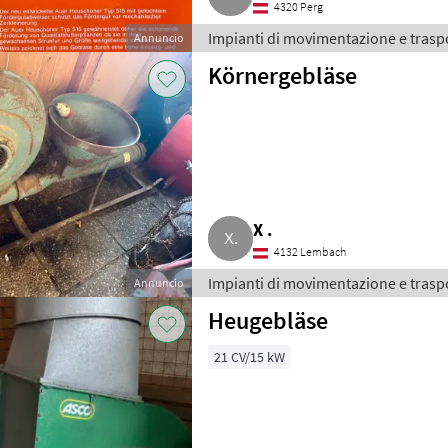
4320 Perg
Impianti di movimentazione e traspo
Annuncio
Körnergebläse
X .
4132 Lembach
Impianti di movimentazione e traspo
Annuncio
Heugebläse
21 CV/15 kW