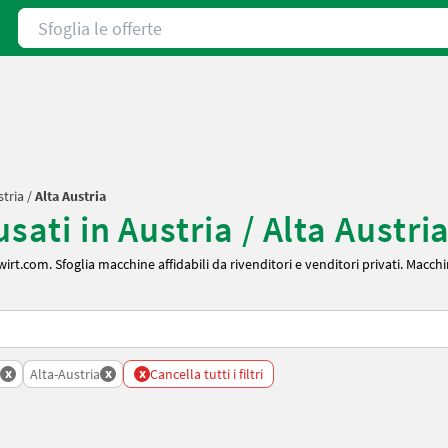
Sfoglia le offerte
tria
/
Alta Austria
sati in Austria / Alta Austri
rt.com. Sfoglia macchine affidabili da rivenditori e venditori privati. Macchin
x
x
x
Alta-Austria
Cancella tutti i filtri