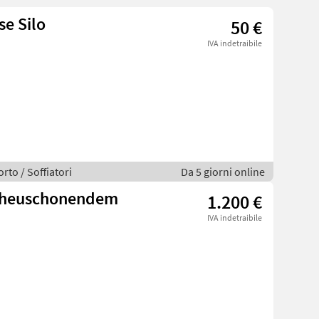
se Silo
50 €
IVA indetraibile
rto / Soffiatori
Da 5 giorni online
l. heuschonendem
1.200 €
IVA indetraibile