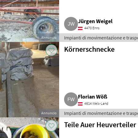
Jürgen Weigel
4470 Enns
Impianti di movimentazione e traspo
Annuncio
Körnerschnecke
Florian Wöß
4614 Wels-Land
Impianti di movimentazione e traspo
Annuncio
Teile Auer Heuverteile