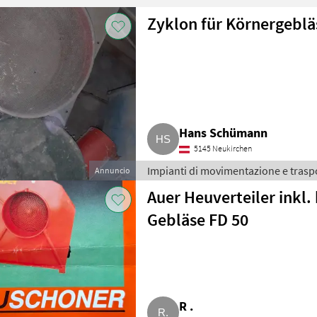
Zyklon für Körnergeblä
Hans Schümann
5145 Neukirchen
Impianti di movimentazione e traspo
Annuncio
Auer Heuverteiler ink
Gebläse FD 50
R .