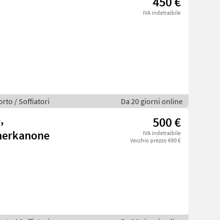
450 €
IVA indetraibile
rto / Soffiatori
Da 20 giorni online
,
500 €
nerkanone
IVA indetraibile
Vecchio prezzo 690 €