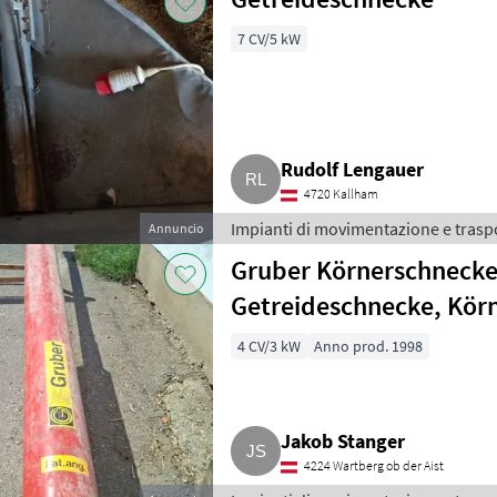
7 CV/5 kW
Rudolf Lengauer
4720 Kallham
Impianti di movimentazione e traspo
Annuncio
Gruber Körnerschnecke
Getreideschnecke, Kör
4 CV/3 kW
Anno prod. 1998
Jakob Stanger
4224 Wartberg ob der Aist