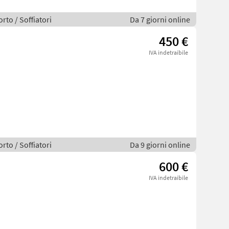
rto / Soffiatori
Da 7 giorni online
450 €
IVA indetraibile
rto / Soffiatori
Da 9 giorni online
600 €
IVA indetraibile