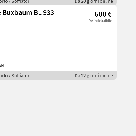
rto / Soffiatori
Da 20 giorni online
le Buxbaum BL 933
600 €
IVA indetraibile
ald
rto / Soffiatori
Da 22 giorni online