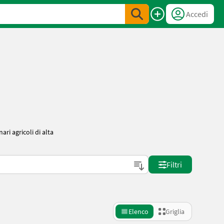
Accedi
a
ari agricoli di alta
Filtri
Elenco
Griglia