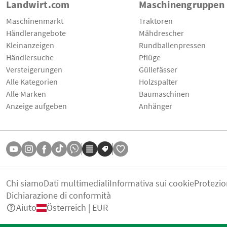
Landwirt.com
Maschinengruppen
Maschinenmarkt
Traktoren
Händlerangebote
Mähdrescher
Kleinanzeigen
Rundballenpressen
Händlersuche
Pflüge
Versteigerungen
Güllefässer
Alle Kategorien
Holzspalter
Alle Marken
Baumaschinen
Anzeige aufgeben
Anhänger
Chi siamo
Dati multimediali
Informativa sui cookie
Protezio
Dichiarazione di conformità
Aiuto
Österreich | EUR