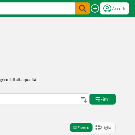
Accedi
icoli di alta qualità -
Filtri
Elenco
Griglia