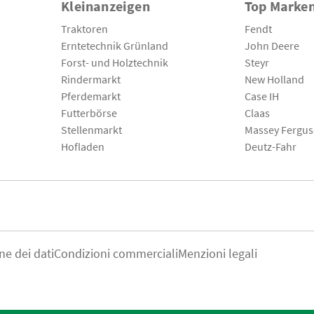
Kleinanzeigen
Top Marke
Traktoren
Fendt
Erntetechnik Grünland
John Deere
Forst- und Holztechnik
Steyr
Rindermarkt
New Holland
Pferdemarkt
Case IH
Futterbörse
Claas
Stellenmarkt
Massey Fergu
Hofladen
Deutz-Fahr
ne dei dati
Condizioni commerciali
Menzioni legali