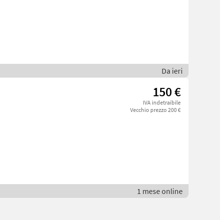
Da ieri
150 €
IVA indetraibile
Vecchio prezzo 200 €
1 mese online