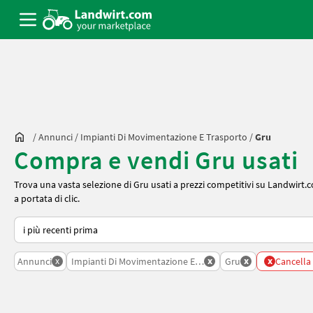
/
Annunci
/
Impianti Di Movimentazione E Trasporto
/
Gru
Compra e vendi Gru usati
Trova una vasta selezione di Gru usati a prezzi competitivi su Landwirt.com
a portata di clic.
Ecco come viene ordinato su Landwirt.com
x
x
x
x
Annunci
Impianti Di Movimentazione E Trasporto
Gru
Cancella t