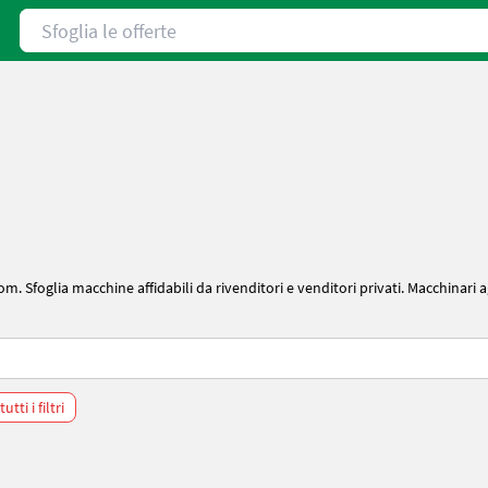
Sfoglia le offerte
. Sfoglia macchine affidabili da rivenditori e venditori privati. Macchinari agr
utti i filtri