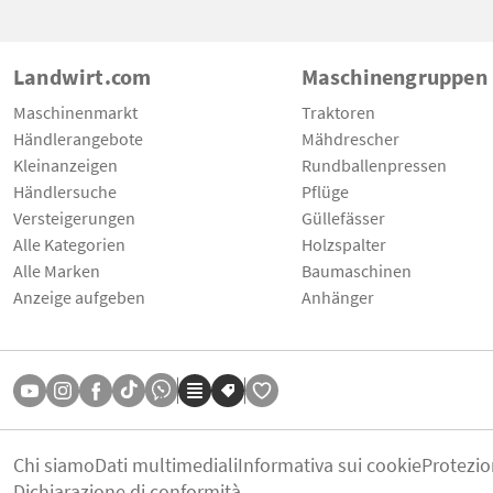
Landwirt.com
Maschinengruppen
Maschinenmarkt
Traktoren
Händlerangebote
Mähdrescher
Kleinanzeigen
Rundballenpressen
Händlersuche
Pflüge
Versteigerungen
Güllefässer
Alle Kategorien
Holzspalter
Alle Marken
Baumaschinen
Anzeige aufgeben
Anhänger
Chi siamo
Dati multimediali
Informativa sui cookie
Protezio
Dichiarazione di conformità