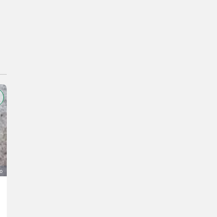
o
VW Passat Variant 1.9 TDI (3B, AFN)
2.300 €
IVA indetraibile