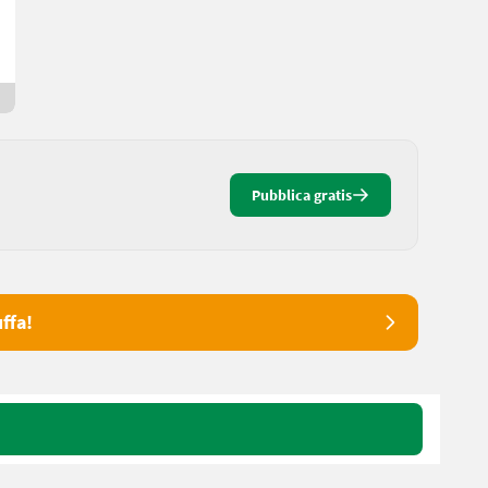
Dominik
8082 Stiria
Da 2 giorni online
Pubblica gratis
ffa!