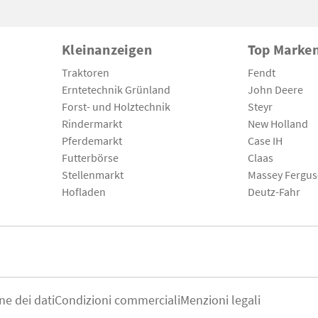
Kleinanzeigen
Top Marke
Traktoren
Fendt
Erntetechnik Grünland
John Deere
Forst- und Holztechnik
Steyr
Rindermarkt
New Holland
Pferdemarkt
Case IH
Futterbörse
Claas
Stellenmarkt
Massey Fergu
Hofladen
Deutz-Fahr
ne dei dati
Condizioni commerciali
Menzioni legali