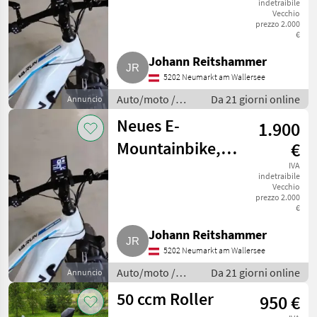
indetraibile
Vecchio
prezzo 2.000
€
Johann Reitshammer
5202 Neumarkt am Wallersee
Auto/moto /
Da 21 giorni online
Annuncio
Altre auto e
Neues E-
1.900
moto
Mountainbike,
€
VARUN
IVA
indetraibile
Vecchio
prezzo 2.000
€
Johann Reitshammer
5202 Neumarkt am Wallersee
Auto/moto /
Da 21 giorni online
Annuncio
Altre auto e
50 ccm Roller
950 €
moto