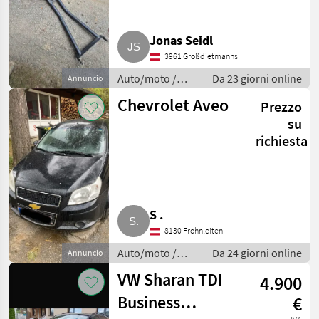
Jonas Seidl
3961 Großdietmanns
Auto/moto /
Da 23 giorni online
Annuncio
Altre auto e
Chevrolet Aveo
Prezzo
moto
su
richiesta
S .
8130 Frohnleiten
Auto/moto /
Da 24 giorni online
Annuncio
Altre auto e
VW Sharan TDI
4.900
moto
Business
€