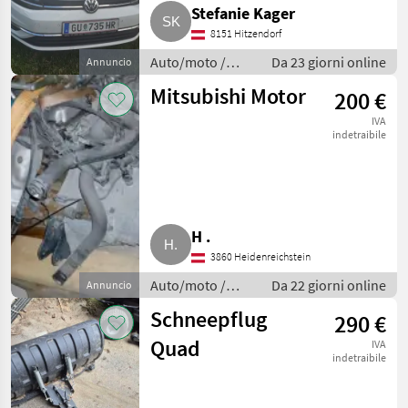
Stefanie Kager
8151 Hitzendorf
Auto/moto /
Da 23 giorni online
Annuncio
Altre auto e
Mitsubishi Motor
200 €
moto
IVA
indetraibile
H .
3860 Heidenreichstein
Auto/moto /
Da 22 giorni online
Annuncio
Altre auto e
Schneepflug
290 €
moto
Quad
IVA
indetraibile