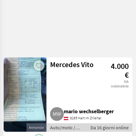
Mercedes Vito
4.000
€
IVA
indetraibile
mario wechselberger
6265 Hart im Zillertal
Auto/moto /
Da 16 giorni online
Annuncio
Altre auto e