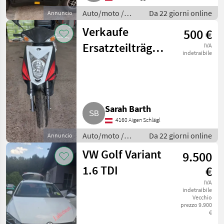
Auto/moto /
Da 22 giorni online
Annuncio
Altre auto e
Verkaufe
500 €
moto
Ersatzteilträger
IVA
indetraibile
Kymco Roller
Agility 50 RS 2 T
Sarah Barth
4160 Aigen Schlägl
Auto/moto /
Da 22 giorni online
Annuncio
Altre auto e
VW Golf Variant
9.500
moto
1.6 TDI
€
IVA
indetraibile
Vecchio
prezzo 9.900
€