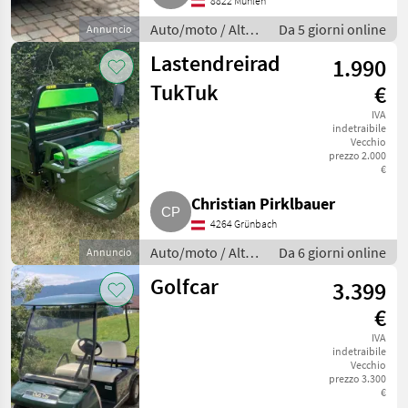
8822 Mühlen
Auto/moto / Altre
Da 5 giorni online
Annuncio
auto e moto
Lastendreirad
1.990
TukTuk
€
IVA
indetraibile
Vecchio
prezzo 2.000
€
Christian Pirklbauer
4264 Grünbach
Auto/moto / Altre
Da 6 giorni online
Annuncio
auto e moto
Golfcar
3.399
€
IVA
indetraibile
Vecchio
prezzo 3.300
€