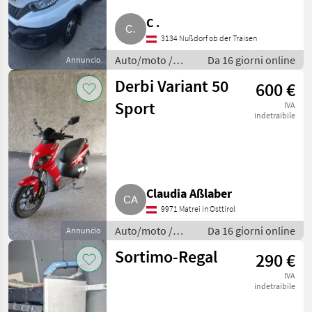
3,5 t AHK
C .
3134 Nußdorf ob der Traisen
Auto/moto /
Da 16 giorni online
Annuncio
Altre auto e
Derbi Variant 50
600 €
moto
Sport
IVA
indetraibile
Claudia Aßlaber
9971 Matrei in Osttirol
Auto/moto /
Da 16 giorni online
Annuncio
Altre auto e
Sortimo-Regal
290 €
moto
IVA
indetraibile