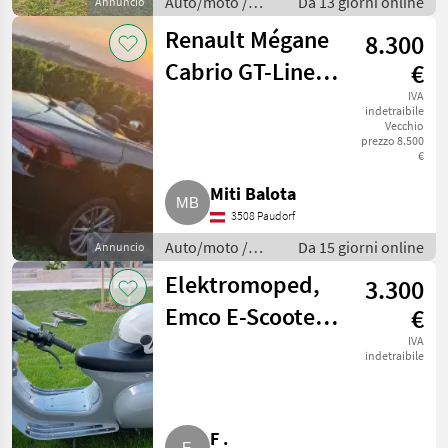
Auto/moto /
Da 13 giorni online
Annuncio
Altre auto e
Renault Mégane
8.300
moto
Cabrio GT-Line
€
Diesel HDI
IVA
indetraibile
Vecchio
prezzo 8.500
€
Miti Balota
3508 Paudorf
Auto/moto /
Da 15 giorni online
Annuncio
Altre auto e
Elektromoped,
3.300
moto
Emco E-Scooter,
€
Retro-Line Nova
IVA
indetraibile
3.000
F .