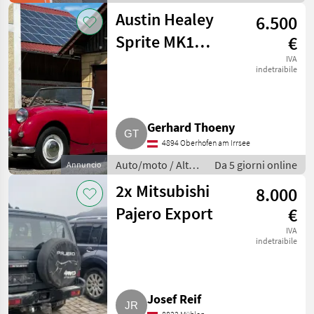
auto e moto
Austin Healey
6.500
Sprite MK1
€
Frogeye Cabrio
IVA
indetraibile
Bj. 1960
Gerhard Thoeny
4894 Oberhofen am Irrsee
Auto/moto / Altre
Da 5 giorni online
Annuncio
auto e moto
2x Mitsubishi
8.000
Pajero Export
€
IVA
indetraibile
Josef Reif