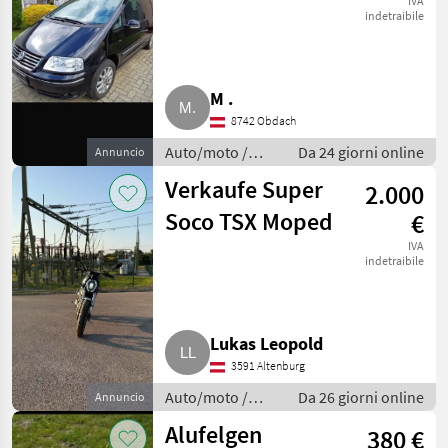
4Motion Kombi,
IVA
indetraibile
Family Van
M .
8742 Obdach
Auto/moto /
Da 24 giorni online
Annuncio
Altre auto e
Verkaufe Super
2.000
moto
Soco TSX Moped
€
IVA
indetraibile
Lukas Leopold
3591 Altenburg
Auto/moto /
Da 26 giorni online
Annuncio
Altre auto e
Alufelgen
380 €
moto