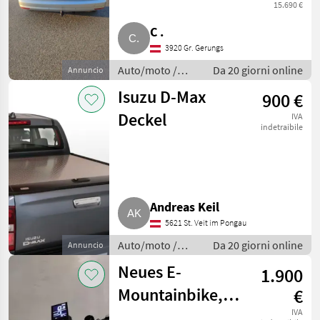
15.690 €
C .
3920 Gr. Gerungs
Auto/moto /
Da 20 giorni online
Annuncio
Altre auto e
Isuzu D-Max
900 €
moto
Deckel
IVA
indetraibile
Andreas Keil
5621 St. Veit im Pongau
Auto/moto /
Da 20 giorni online
Annuncio
Altre auto e
Neues E-
1.900
moto
Mountainbike,
€
yy
IVA