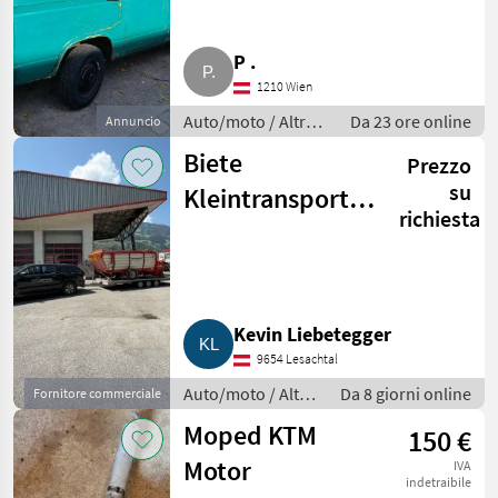
P .
1210 Wien
Auto/moto / Altre
Da 23 ore online
Annuncio
auto e moto
Biete
Prezzo
su
Kleintransporte
richiesta
bis 3,5 t, freue
mich auf eure
Anfrage
Kevin Liebetegger
9654 Lesachtal
Auto/moto / Altre
Da 8 giorni online
Fornitore commerciale
auto e moto
Moped KTM
150 €
Motor
IVA
indetraibile