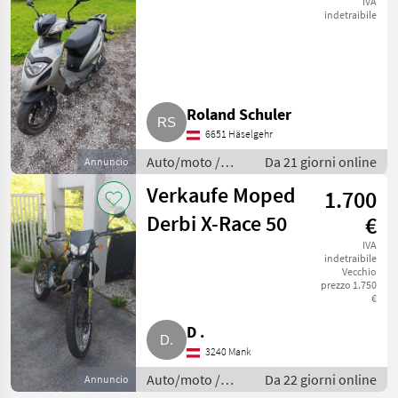
IVA
indetraibile
Roland Schuler
6651 Häselgehr
Auto/moto /
Da 21 giorni online
Annuncio
Altre auto e
Verkaufe Moped
1.700
moto
Derbi X-Race 50
€
IVA
indetraibile
Vecchio
prezzo 1.750
€
D .
3240 Mank
Auto/moto /
Da 22 giorni online
Annuncio
Altre auto e