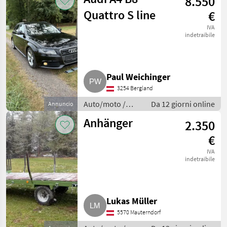
8.550
moto
Quattro S line
€
IVA
indetraibile
Paul Weichinger
3254 Bergland
Auto/moto /
Da 12 giorni online
Annuncio
Altre auto e
Anhänger
2.350
moto
€
IVA
indetraibile
Lukas Müller
5570 Mauterndorf