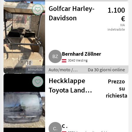
Altre auto e
Golfcar Harley-
1.100
moto
Davidson
€
IVA
indetraibile
Bernhard Zöllner
3040 Weiding
Auto/moto /
Da 30 giorni online
Annuncio
Altre auto e
Heckklappe
Prezzo
moto
su
Toyota Land
richiesta
Cruiser (JF 15)
C .