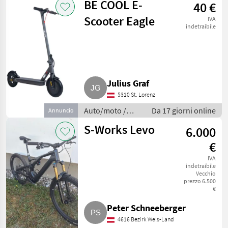
BE COOL E-
40 €
moto
Scooter Eagle
IVA
indetraibile
Julius Graf
5310 St. Lorenz
Auto/moto /
Da 17 giorni online
Annuncio
Altre auto e
S-Works Levo
6.000
moto
€
IVA
indetraibile
Vecchio
prezzo 6.500
€
Peter Schneeberger
4616 Bezirk Wels-Land