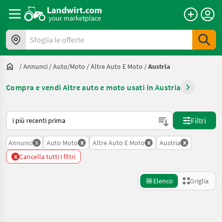
Sfoglia le offerte
/
Annunci
/
Auto/moto
/
Altre Auto E Moto
/
Austria
Compra e vendi Altre auto e moto usati in Austria
Ecco come viene ordinato su Landwirt.com
Filtri
x
x
x
x
Annunci
Auto Moto
Altre Auto E Moto
Austria
x
Cancella tutti i filtri
Elenco
Griglia