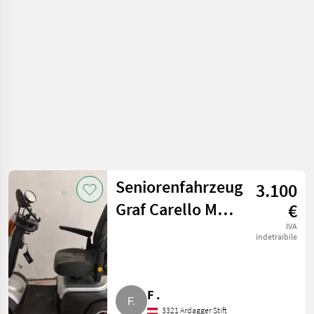
moto
Seniorenfahrzeug
3.100
Graf Carello MZ-
€
5 Sport
IVA
indetraibile
F .
3321 Ardagger Stift