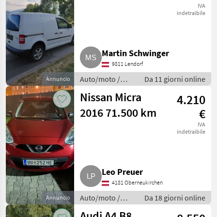
Allrad
IVA
indetraibile
Martin Schwinger
9811 Lendorf
Auto/moto /
Da 11 giorni online
Annuncio
Altre auto e
Nissan Micra
4.210
moto
2016 71.500 km
€
IVA
indetraibile
Leo Preuer
4181 Oberneukirchen
Auto/moto /
Da 18 giorni online
Annuncio
Altre auto e
Audi A4 B8