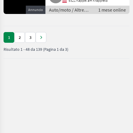
9321 Kappel am Krappfeld
Auto/moto / Altre
1 mese online
Annuncio
auto e moto
1
2
3
Risultato
1
-
48
da
139
(Pagina 1 da 3)