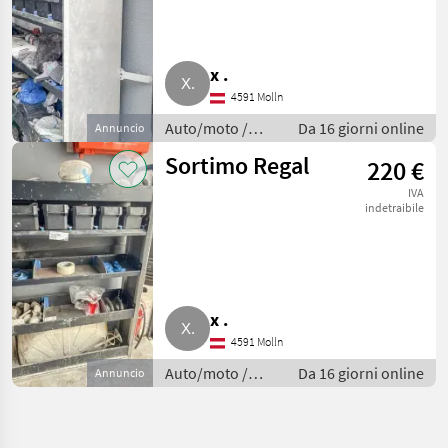
x .
4591 Molln
Auto/moto /
Da 16 giorni online
Annuncio
Altre auto e
Sortimo Regal
220 €
moto
IVA
indetraibile
x .
4591 Molln
Auto/moto /
Da 16 giorni online
Annuncio
Altre auto e
moto