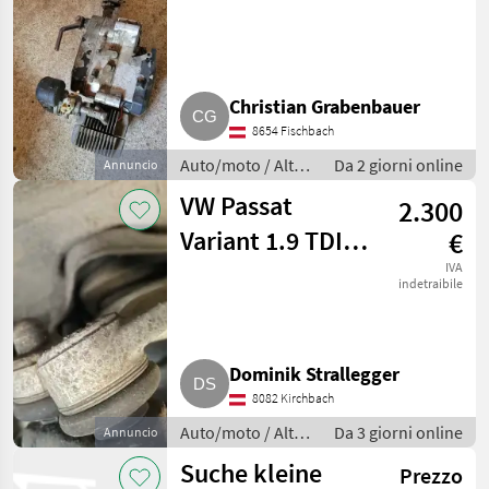
Christian Grabenbauer
8654 Fischbach
Auto/moto / Altre
Da 2 giorni online
Annuncio
auto e moto
VW Passat
2.300
Variant 1.9 TDI
€
(3B, AFN)
IVA
indetraibile
Dominik Strallegger
8082 Kirchbach
Auto/moto / Altre
Da 3 giorni online
Annuncio
auto e moto
Suche kleine
Prezzo