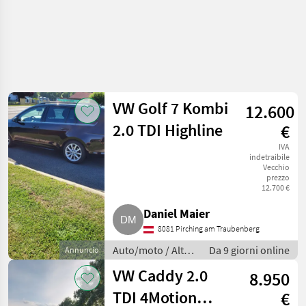
VW Golf 7 Kombi
12.600
2.0 TDI Highline
€
IVA
indetraibile
Vecchio
prezzo
12.700 €
Daniel Maier
8081 Pirching am Traubenberg
Auto/moto / Altre
Da 9 giorni online
Annuncio
auto e moto
VW Caddy 2.0
8.950
TDI 4Motion
€