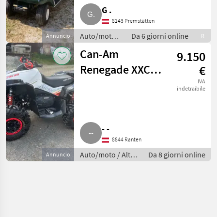
G .
8143 Premstätten
Auto/moto /
Da 6 giorni online
Annuncio
R
Altre auto e
Can-Am
9.150
moto
Renegade XXC
€
570
IVA
indetraibile
- -
8844 Ranten
Auto/moto / Altre
Da 8 giorni online
Annuncio
auto e moto