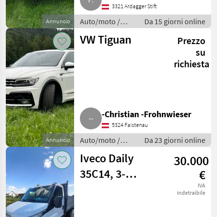
3321 Ardagger Stift
Auto/moto /
Da 15 giorni online
Annuncio
Altre auto e
VW Tiguan
Prezzo
moto
su
richiesta
-Christian -Frohnwieser
5324 Faistenau
Auto/moto /
Da 23 giorni online
Annuncio
Altre auto e
Iveco Daily
30.000
moto
35C14, 3-
€
Seitenkipper-
IVA
indetraibile
Aufsatzwände,