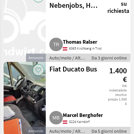
su
Nebenjobs, Hof,
richiesta
Technik, PC usw.
Thomas Ralser
6365 Kirchberg in Tirol
Auto/moto / Altre
Da 3 giorni online
Annuncio
auto e moto
Fiat Ducato Bus
1.400
€
IVA
indetraibile
Vecchio
prezzo 1.500
€
Marcel Berghofer
8224 Kaindorf
Auto/moto / Altre
Da 5 giorni online
Annuncio