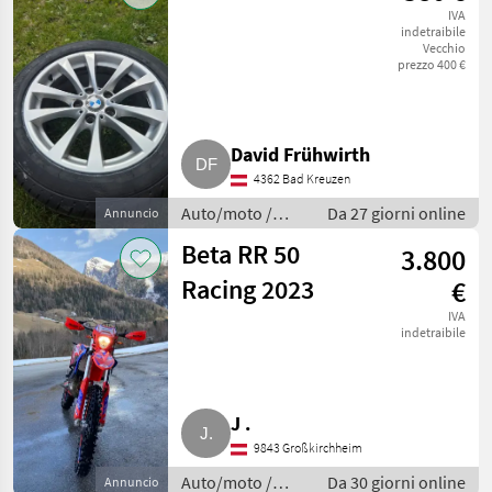
IVA
indetraibile
Vecchio
prezzo 400 €
David Frühwirth
4362 Bad Kreuzen
Auto/moto /
Da 27 giorni online
Annuncio
Altre auto e
Beta RR 50
3.800
moto
Racing 2023
€
IVA
indetraibile
J .
9843 Großkirchheim
Auto/moto /
Da 30 giorni online
Annuncio