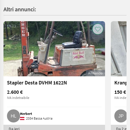
Altri annunci:
Annuncio
Stapler Desta DVHM 1622N
2.600 €
150 €
IVA indetraibile
IVA indetra
Herbert
J
2084 Bassa Austria
Da ieri
Da 2 gio