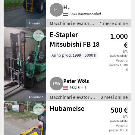
H .
8343 Trautmannsdorf
Macchinari elevatori e
1 mese online
Annuncio
per magazzino /
E-Stapler
1.000
Carrelli elevatori
Mitsubishi FB 18
€
IVA
Anno prod. 1999
5000 h
indetraibile
Vecchio
prezzo 1.500
€
Peter Wöls
8622 Etmißl
Macchinari elevatori e
2 mesi online
Annuncio
per magazzino /
Hubameise
500 €
Carrelli elevatori
IVA
indetraibile
Vecchio
prezzo 800 €