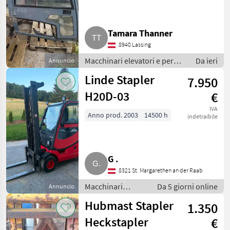
Tamara Thanner
8940 Lassing
Macchinari elevatori e per
Da ieri
Annuncio
magazzino / Carrelli elevatori
Linde Stapler
7.950
H20D-03
€
IVA
Anno prod. 2003
14500 h
indetraibile
G .
8321 St. Margarethen an der Raab
Macchinari
Da 5 giorni online
Annuncio
elevatori e per
Hubmast Stapler
1.350
magazzino /
Carrelli elevatori
Heckstapler
€