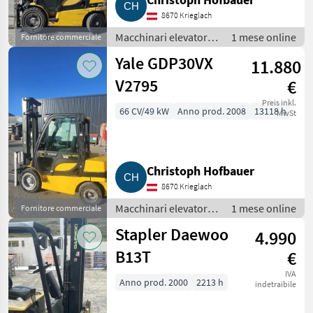
8670 Krieglach
Macchinari elevatori e
1 mese online
Fornitore commerciale
per magazzino /
Yale GDP30VX
11.880
Carrelli elevatori
V2795
€
Preis inkl.
66 CV/49 kW
Anno prod. 2008
13118 h
MwSt
Christoph Hofbauer
8670 Krieglach
Macchinari elevatori e
1 mese online
Fornitore commerciale
per magazzino /
Stapler Daewoo
4.990
Carrelli elevatori
B13T
€
IVA
Anno prod. 2000
2213 h
indetraibile