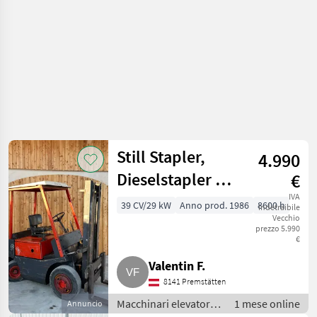
Still Stapler,
4.990
Dieselstapler SE
€
40/41
IVA
39 CV/29 kW
Anno prod. 1986
8600 h
indetraibile
Vecchio
prezzo 5.990
€
Valentin F.
8141 Premstätten
Macchinari elevatori e
1 mese online
Annuncio