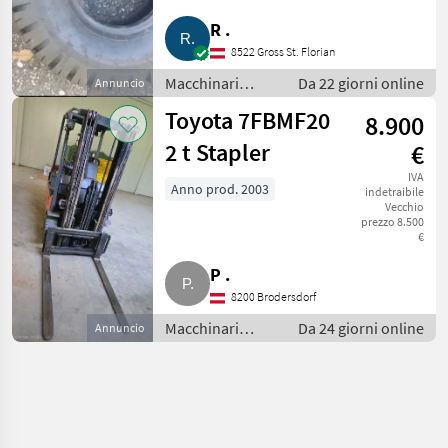
R .
8522 Gross St. Florian
Macchinari
Da 22 giorni online
Annuncio
elevatori e per
Toyota 7FBMF20
8.900
magazzino /
Carrelli elevatori
2 t Stapler
€
IVA
Anno prod. 2003
indetraibile
Vecchio
prezzo 8.500
€
P .
8200 Brodersdorf
Macchinari
Da 24 giorni online
Annuncio
elevatori e per
magazzino /
Carrelli elevatori