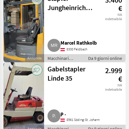
Carrelli elevatori
Jungheinrich
€
ETV 214
IVA
indetraibile
Marcel Rathkolb
8330 Feldbach
Macchinari
Da 9 giorni online
Annuncio
elevatori e per
Gabelstapler
2.999
magazzino /
Carrelli elevatori
Linde 35
€
IVA
indetraibile
p .
8561 Söding-St. Johann
Macchinari
Da 9 giorni online
Annuncio