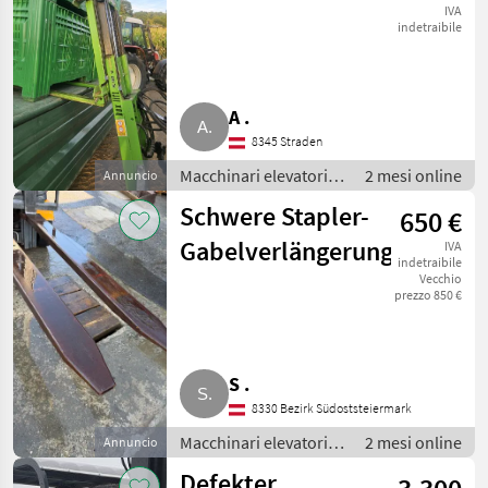
mit Kistenhalter)
IVA
indetraibile
FL 180
A .
8345 Straden
Macchinari elevatori e
2 mesi online
Annuncio
per magazzino /
Schwere Stapler-
650 €
Carrelli elevatori
Gabelverlängerungen
IVA
indetraibile
Vecchio
prezzo 850 €
S .
8330 Bezirk Südoststeiermark
Macchinari elevatori e
2 mesi online
Annuncio
per magazzino /
Defekter
Carrelli elevatori