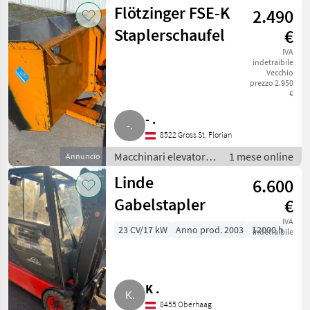
per magazzino /
Flötzinger FSE-K
2.490
Carrelli elevatori
Staplerschaufel
€
IVA
indetraibile
Vecchio
prezzo 2.950
€
- .
8522 Gross St. Florian
Macchinari elevatori e
1 mese online
Annuncio
per magazzino /
Linde
6.600
Carrelli elevatori
Gabelstapler
€
IVA
23 CV/17 kW
Anno prod. 2003
12000 h
indetraibile
K .
8455 Oberhaag