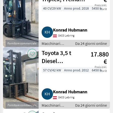
Zinkenverstellung,
Preis inkl.
40 CV/29 kW
Anno prod. 2018
5450 h
MwSt
LED, RX 70-30H
Konrad Hubmann
8403 Lebring
Macchinari
Da 24 giorni online
Fornitore commerciale
elevatori e per
Toyota 3,5 t
17.880
magazzino /
Carrelli elevatori
Diesel
€
Vollkabine
Preis inkl.
57 CV/42 kW
Anno prod. 2012
6450 h
MwSt
Zinkenverstellung
52-8FDJ35
Konrad Hubmann
8403 Lebring
Macchinari
Da 24 giorni online
Fornitore commerciale
elevatori e per