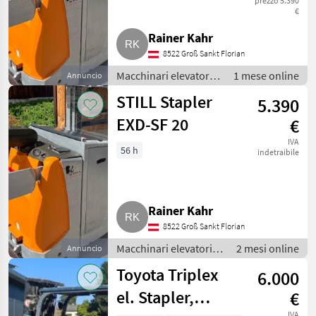
prezzo 5.390
€
Rainer Kahr
8522 Groß Sankt Florian
Macchinari elevatori e
1 mese online
Annuncio
per magazzino /
STILL Stapler
5.390
Carrelli elevatori
EXD-SF 20
€
IVA
56 h
indetraibile
Rainer Kahr
8522 Groß Sankt Florian
Macchinari elevatori e
2 mesi online
Annuncio
per magazzino /
Toyota Triplex
6.000
Carrelli elevatori
el. Stapler,
€
IVA