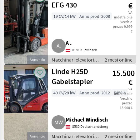
EFG 430
€
IVA
19 CV/14 kW
Anno prod. 2008
indetraibile
Vecchio
prezzo 9.999
€
A .
8181 Kühwiesen
Macchinari elevatori e
2 mesi online
Annuncio
per magazzino /
Linde H25D
15.500
Carrelli elevatori
Gabelstapler
€
IVA
40 CV/29 kW
Anno prod. 2012
5450 h
indetraibile
Vecchio
prezzo
15.900 €
Michael Windisch
8530 Deutschlandsberg
Macchinari elevatori e
2 mesi online
Annuncio