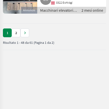
8322 Eichkögl
Macchinari elevatori e
2 mesi online
Annuncio
per magazzino /
Carrelli elevatori
1
2
Risultato
1
-
48
da
61
(Pagina 1 da 2)