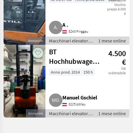
indetraibile
Vecchio
prezzo 6.000
€
A .
8243 Pinggau
Macchinari elevatori e
1 mese online
Annuncio
per magazzino /
BT
4.500
Carrelli elevatori
Hochhubwagen
€
SWE140
IVA
Anno prod. 2014
150 h
indetraibile
Manuel Gschiel
8225 pöllau
Macchinari elevatori e
1 mese online
Annuncio
per magazzino /
Carrelli elevatori