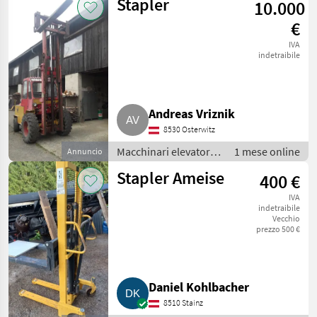
Stapler
10.000
magazzino /
Carrelli elevatori
€
IVA
indetraibile
Andreas Vriznik
8530 Osterwitz
Macchinari elevatori e
1 mese online
Annuncio
per magazzino /
Stapler Ameise
400 €
Carrelli elevatori
IVA
indetraibile
Vecchio
prezzo 500 €
Daniel Kohlbacher
8510 Stainz