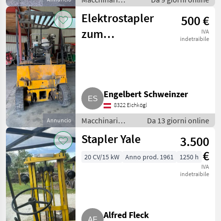
elevatori e per
Elektrostapler
500 €
magazzino /
Carrelli elevatori
zum
IVA
indetraibile
Ausschlachten
Engelbert Schweinzer
8322 Eichkögl
Macchinari
Da 13 giorni online
Annuncio
elevatori e per
Stapler Yale
3.500
magazzino /
Carrelli elevatori
€
20 CV/15 kW
Anno prod. 1961
1250 h
IVA
indetraibile
Alfred Fleck