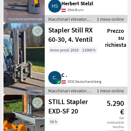
Herbert Stelzl
8544 Brunn
Macchinari elevatori e
1 mese online
Fornitore commerciale
per magazzino /
Stapler Still RX
Prezzo
Carrelli elevatori
su
60-30, 4. Ventil
richiesta
Anno prod. 2010
11000 h
C .
8530 Deutschlandsberg
Macchinari elevatori e
1 mese online
Annuncio
per magazzino /
STILL Stapler
5.290
Carrelli elevatori
EXD-SF 20
€
IVA
56 h
indetraibile
Vecchio