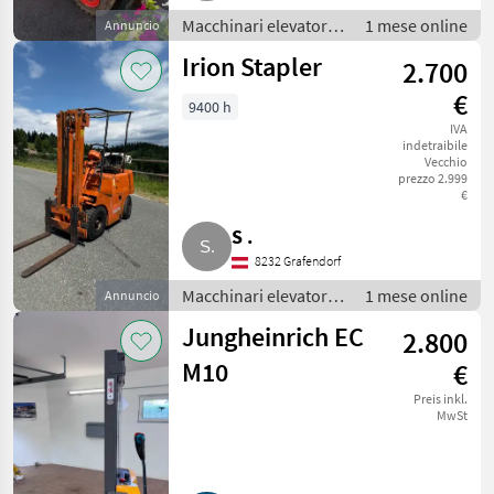
Macchinari elevatori e
1 mese online
Annuncio
per magazzino /
Irion Stapler
2.700
Carrelli elevatori
€
9400 h
IVA
indetraibile
Vecchio
prezzo 2.999
€
S .
8232 Grafendorf
Macchinari elevatori e
1 mese online
Annuncio
per magazzino /
Jungheinrich EC
2.800
Carrelli elevatori
M10
€
Preis inkl.
MwSt