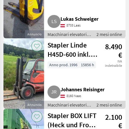
Lukas Schweiger
8733 Laas
Macchinari elevatori e
2 mesi online
Annuncio
per magazzino /
Stapler Linde
8.490
Carrelli elevatori
H45D-600 inkl.
€
MwSt.
IVA
Anno prod. 1996
15856 h
indetraibile
Johannes Reisinger
8160 Naas
Macchinari elevatori e
2 mesi online
Annuncio
per magazzino /
Stapler BOX LIFT
2.100
Carrelli elevatori
(Heck und Front
€