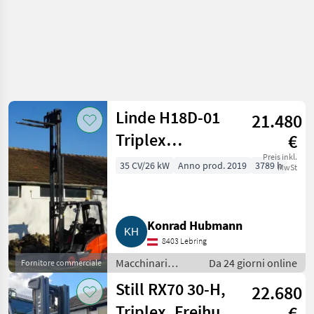
Linde H18D-01
21.480
Triplex
€
Vollfreihub
Preis inkl.
35 CV/26 kW
Anno prod. 2019
3789 h
MwSt
Kabine LED
Seitenverschub
Konrad Hubmann
8403 Lebring
Macchinari
Da 24 giorni online
Fornitore commerciale
elevatori e per
Still RX70 30-H,
22.680
magazzino /
Carrelli elevatori
Triplex, Freihub,
€