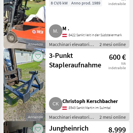
Gabelstapler,
8 CV/6 kW
Anno prod. 1989
indetraibile
Stapler
M .
8422 Sankt Veit in der Südsteiermark
Macchinari elevatori e
2 mesi online
Annuncio
per magazzino /
3-Punkt
600 €
Carrelli elevatori
Stapleraufnahme
IVA
indetraibile
Christoph Kerschbacher
8543 Sankt Martin im Sulmtal
Macchinari elevatori e
2 mesi online
Annuncio
per magazzino /
Jungheinrich
8.999
Carrelli elevatori