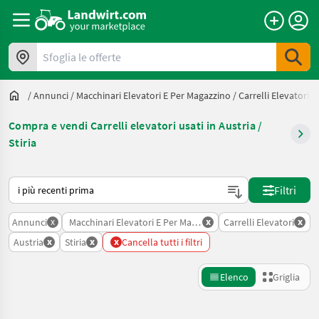
Sfoglia le offerte
/
Annunci
/
Macchinari Elevatori E Per Magazzino
/
Carrelli Elevatori
/
Compra e vendi Carrelli elevatori usati in Austria /
Stiria
Ecco come viene ordinato su Landwirt.com
Filtri
x
x
x
Annunci
Macchinari Elevatori E Per Magazzino
Carrelli Elevatori
x
x
x
Austria
Stiria
Cancella tutti i filtri
Elenco
Griglia