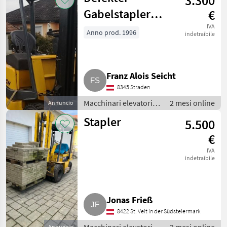
3.300
Gabelstapler
€
Jungheinrich
IVA
Anno prod. 1996
indetraibile
EFG-DF-18
Franz Alois Seicht
8345 Straden
Macchinari elevatori e
2 mesi online
Annuncio
per magazzino /
Stapler
5.500
Carrelli elevatori
€
IVA
indetraibile
Jonas Frieß
8422 St. Veit in der Südsteiermark
Annuncio