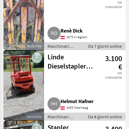
IVA
indetraibile
Renè Dick
8670 Krieglach
Macchinari
Da 7 giorni online
Annuncio
elevatori e per
Linde
3.100
magazzino /
Carrelli elevatori
Dieselstapler
€
H12
IVA
indetraibile
Helmut Hafner
8455 Oberhaag
Macchinari
Da 8 giorni online
Annuncio
elevatori e per
Stapler
3.400
magazzino /