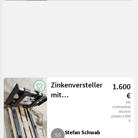
per magazzino /
Carrelli elevatori
Zinkenversteller
1.600
mit
€
Seitenverschub
IVA
indetraibile
Vecchio
prezzo 2.000
€
Stefan Schwab