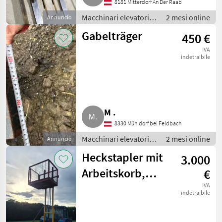
8181 Mitterdorf An Der Raab
Macchinari elevatori e
2 mesi online
Annuncio
per magazzino /
Gabelträger
450 €
Carrelli elevatori
IVA
indetraibile
M .
8330 Mühldorf bei Feldbach
Macchinari elevatori e
2 mesi online
Annuncio
per magazzino /
Heckstapler mit
3.000
Carrelli elevatori
Arbeitskorb,
€
Hubmast für
IVA
indetraibile
Traktor