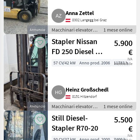
Anna Zettel
8302 Langegg bei Graz
Macchinari elevatori e
1 mese online
Annuncio
per magazzino /
Stapler Nissan
5.900
Carrelli elevatori
FD 250 Diesel 2,5
€
t, Hubhöhe 4,5
IVA
57 CV/42 kW
Anno prod. 2006
11783 h
indetraibile
m
Heinz Großschedl
8151 Hitzendorf
Macchinari elevatori e
1 mese online
Annuncio
per magazzino /
Still Diesel-
5.500
Carrelli elevatori
Stapler R70-20
€
IVA
50 CV/37 kW
Anno prod. 2000
7400 h