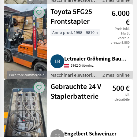
Macchinari elevatori e
2 mesi online
per magazzino /
Toyota 5FG25
6.000
Carrelli elevatori
Frontstapler
€
Preis inkl.
Anno prod. 1998
9810 h
MwSt
Vecchio
prezzo 8.880
€
Letmaier Gröbming Bau
8962 Gröbming
GesmbH
Macchinari elevatori e
2 mesi online
Fornitore commerciale
per magazzino /
Gebrauchte 24 V
500 €
Carrelli elevatori
Staplerbatterie
IVA
indetraibile
Engelbert Schweinzer