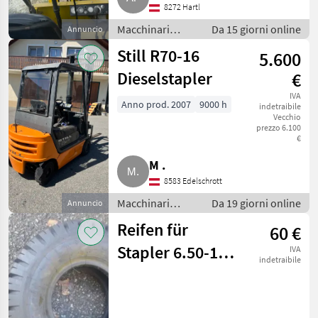
8272 Hartl
Macchinari
Da 15 giorni online
Annuncio
elevatori e per
Still R70-16
5.600
magazzino /
Carrelli elevatori
Dieselstapler
€
IVA
Anno prod. 2007
9000 h
indetraibile
Vecchio
prezzo 6.100
€
M .
8583 Edelschrott
Macchinari
Da 19 giorni online
Annuncio
elevatori e per
Reifen für
60 €
magazzino /
Carrelli elevatori
Stapler 6.50-10
IVA
indetraibile
mit 10 PR