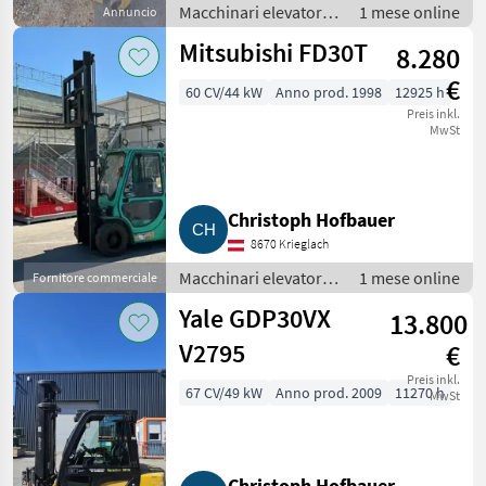
Macchinari elevatori e
1 mese online
Annuncio
per magazzino /
Mitsubishi FD30T
8.280
Carrelli elevatori
€
60 CV/44 kW
Anno prod. 1998
12925 h
Preis inkl.
MwSt
Christoph Hofbauer
8670 Krieglach
Macchinari elevatori e
1 mese online
Fornitore commerciale
per magazzino /
Yale GDP30VX
13.800
Carrelli elevatori
V2795
€
Preis inkl.
67 CV/49 kW
Anno prod. 2009
11270 h
MwSt
Christoph Hofbauer