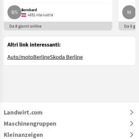
Bernhard
M
4852 Alta Austria
Da 8 giorni online
Da 9 gio
Altri link interessanti:
Auto/moto
Berline
Skoda Berline
Landwirt.com
Maschinengruppen
Kleinanzeigen