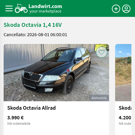
Skoda Octavia 1,4 16V
Cancellato: 2026-08-01 06:00:01
Annuncio
Skoda Octavia Allrad
Skoda 
3.990 €
4.200 €
IVA indetraibile
IVA indetra