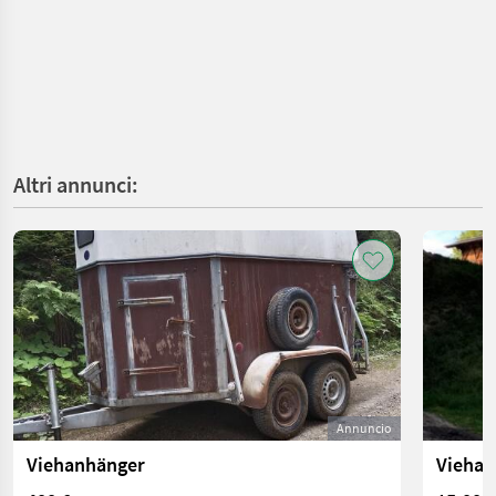
Altri annunci:
Annuncio
Viehanhänger
Viehan