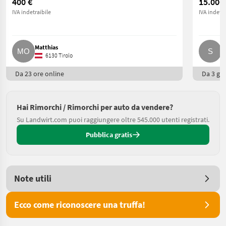
400 €
15.000
IVA indetraibile
IVA indetra
Matthias
S
6130 Tirolo
Da 23 ore online
Da 3 gio
Hai Rimorchi / Rimorchi per auto da vendere?
Su Landwirt.com puoi raggiungere oltre 545.000 utenti registrati.
Pubblica gratis
Note utili
Ecco come riconoscere una truffa!