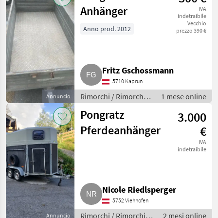
Anhänger
IVA
indetraibile
Vecchio
Anno prod. 2012
prezzo 390 €
Fritz Gschossmann
5710 Kaprun
Rimorchi / Rimorchi
1 mese online
Annuncio
per auto
Pongratz
3.000
Pferdeanhänger
€
IVA
indetraibile
Nicole Riedlsperger
5752 Viehhofen
Rimorchi / Rimorchi
2 mesi online
Annuncio