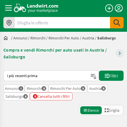
Sfoglia le offerte
/
Annunci
/
Rimorchi
/
Rimorchi Per Auto
/
Austria
/
Salisburgo
Compra e vendi Rimorchi per auto usati in Austria /
Salisburgo
Ecco come viene ordinato su Landwirt.com
Filtri
x
x
x
x
Annunci
Rimorchi
Rimorchi Per Auto
Austria
x
x
Salisburgo
Cancella tutti i filtri
Elenco
Griglia