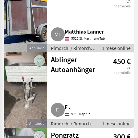
IVA
indetraibile
Matthias Lanner
5522 St. Martin am Tgb
Rimorchi / Rimorchi
1 mese online
Annuncio
per auto
Ablinger
450 €
Autoanhänger
IVA
indetraibile
F .
5710 Kaprun
Rimorchi / Rimorchi
1 mese online
Annuncio
per auto
Pongratz
300 €