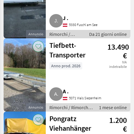
Pongratz
4
J .
Ablinger
1
5330 Fuschl am See
Rimorchi /
Da 21 giorni online
Annuncio
Böckmann
1
Rimorchi per
Tiefbett-
13.490
auto
MARKETPLACE
Transporter
€
Offerte dei
IVA
Marketplace
Annunci
Anno prod. 2026
indetraibile
rivenditori
A .
5071 Wals Siezenheim
Rimorchi / Rimorchi
1 mese online
Annuncio
per auto
Pongratz
1.200
Viehanhänger
€