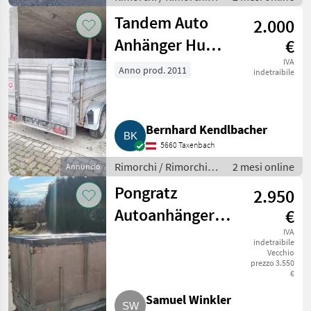
per auto
Tandem Auto
2.000
Anhänger Humer
€
K257GT
IVA
Anno prod. 2011
indetraibile
Bernhard Kendlbacher
5660 Taxenbach
Rimorchi / Rimorchi
2 mesi online
Annuncio
per auto
Pongratz
2.950
Autoanhänger
€
(Viehanhänger)
IVA
indetraibile
Vecchio
EPA 250T
prezzo 3.550
€
Samuel Winkler