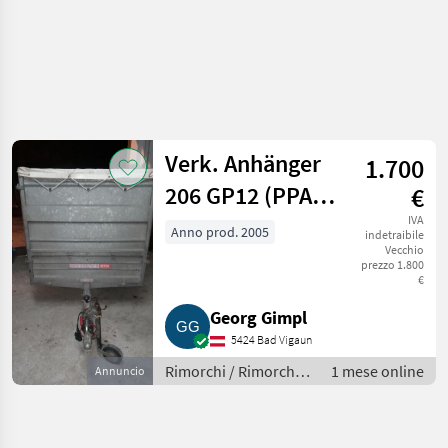
Verk. Anhänger
1.700
206 GP12 (PPA
€
206/12 G)
IVA
Anno prod. 2005
indetraibile
Vecchio
prezzo 1.800
€
Georg Gimpl
5424 Bad Vigaun
Rimorchi / Rimorchi
1 mese online
Annuncio
per auto