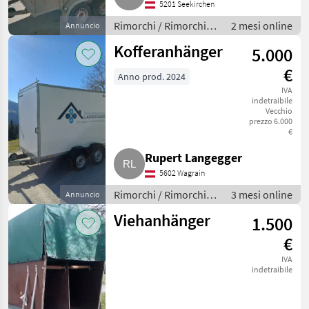
5201 Seekirchen
Rimorchi / Rimorchi
2 mesi online
Annuncio
per auto
Kofferanhänger
5.000
€
Anno prod. 2024
IVA
indetraibile
Vecchio
prezzo 6.000
€
Rupert Langegger
5602 Wagrain
Rimorchi / Rimorchi
3 mesi online
Annuncio
per auto
Viehanhänger
1.500
€
IVA
indetraibile