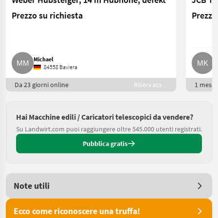
Prezzo su richiesta
Prezzo 
Michael
M
84558 Baviera
Da 23 giorni online
Riservato
1 mese 
Hai Macchine edili / Caricatori telescopici da vendere?
Su Landwirt.com puoi raggiungere oltre 545.000 utenti registrati.
Pubblica gratis
Note utili
Ecco come riconoscere una truffa!