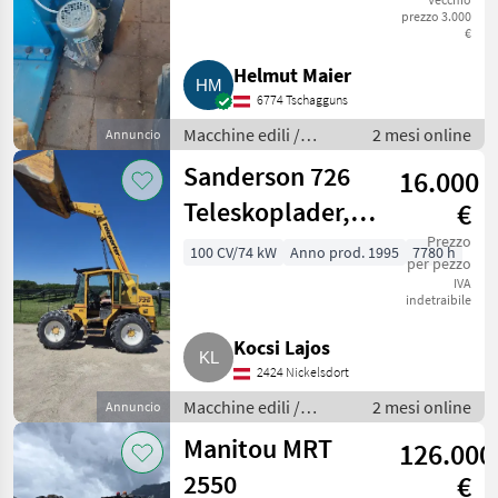
prezzo 3.000
€
Helmut Maier
6774 Tschagguns
Macchine edili /
2 mesi online
Annuncio
Caricatori telescopici
Sanderson 726
16.000
Teleskoplader,
€
kein JCB, Merlo,
Prezzo
100 CV/74 kW
Anno prod. 1995
7780 h
per pezzo
Manitou
IVA
indetraibile
Kocsi Lajos
2424 Nickelsdort
Macchine edili /
2 mesi online
Annuncio
Caricatori telescopici
Manitou MRT
126.000
2550
€