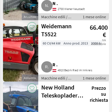
N .
2700 Wiener Neustadt
Macchine edili /
1 mese online
Annuncio
Caricatori telescopici
Weidemann
66.400
T5522
€
IVA
60 CV/44 kW
Anno prod. 2013
2000 h
indetraibile
R .
4910 Bezirk Ried im Innkreis
Macchine edili /
1 mese online
Annuncio
Caricatori telescopici
New Holland
Prezzo
su
Teleskoplader
richiesta
LM5040