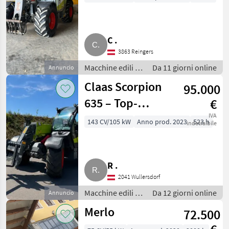
C .
3863 Reingers
Macchine edili /
Da 11 giorni online
Annuncio
Caricatori
Claas Scorpion
95.000
telescopici
635 – Top-
€
Zustand – nur
IVA
143 CV/105 kW
Anno prod. 2023
523 h
indetraibile
523 Bstd.
R .
2041 Wullersdorf
Macchine edili /
Da 12 giorni online
Annuncio
Caricatori
Merlo
72.500
telescopici