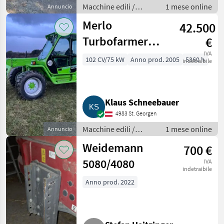
Macchine edili /
1 mese online
Annuncio
Caricatori telescopici
Merlo
42.500
Turbofarmer
€
P36.7
IVA
102 CV/75 kW
Anno prod. 2005
5360 h
indetraibile
Klaus Schneebauer
4983 St. Georgen
Macchine edili /
1 mese online
Annuncio
Caricatori telescopici
Weidemann
700 €
5080/4080
IVA
indetraibile
Anno prod. 2022