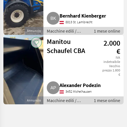
Bernhard Kienberger
8813 St. Lambrecht
Macchine edili /
1 mese online
Annuncio
Caricatori telescopici
Manitou
2.000
Schaufel CBA
€
IVA
indetraibile
Vecchio
prezzo 1.800
€
Alexander Podezin
3452 Michelhausen
Macchine edili /
1 mese online
Annuncio
Caricatori telescopici