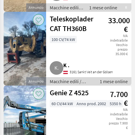
Macchine edili /
1 mese online
Annuncio
R
Caricatori
Teleskoplader
33.000
telescopici
CAT TH360B
€
IVA
100 CV/74 kW
indetraibile
Vecchio
prezzo
35.000 €
K .
3161 Sankt Veit an der Gölsen
Macchine edili /
1 mese online
Annuncio
Caricatori telescopici
Genie Z 4525
7.700
€
60 CV/44 kW
Anno prod. 2002
5350 h
IVA
indetraibile
Vecchio
prezzo 7.900
€