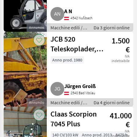
Merlo
9
A N
4542 Nußbach
Genie
4
Macchine edili /
Da 3 giorni online
Annuncio
JCB
4
Caricatori
JCB 520
1.500
telescopici
Manitou
4
Teleskoplader,
€
Getriebeschaden
IVA
Anno prod. 1980
New Holland
3
indetraibile
(JCB 520)
Mostra
tutti
14
Jürgen Groiß
2540 Bad Vöslau
MARKETPLACE
Macchine edili /
Da 4 giorni online
Annuncio
Offerte dei
Caricatori
Marketplace
Annunci
Claas Scorpion
rivenditori
41.000
telescopici
7045 Plus
€
IVA
140 CV/103 kW
Anno prod. 2013
8475 h
indetraibile