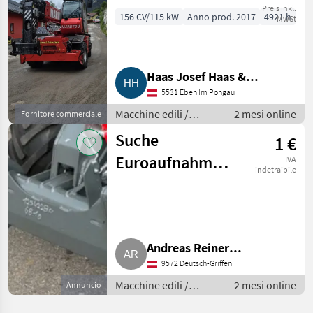
Preis inkl.
156 CV/115 kW
Anno prod. 2017
4921 h
MwSt
Haas Josef Haas &
5531 Eben Im Pongau
Schwaiger Gmbh.
Macchine edili /
2 mesi online
Fornitore commerciale
Caricatori telescopici
Suche
1 €
Euroaufnahme
IVA
indetraibile
für Weidemann
4512
Andreas Reiner
9572 Deutsch-Griffen
0664/1866120
Macchine edili /
2 mesi online
Annuncio
Caricatori telescopici