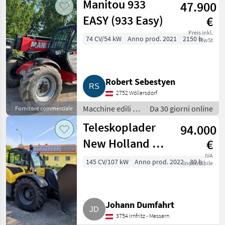
Manitou 933
47.900
telescopici
EASY (933 Easy)
€
Preis inkl.
74 CV/54 kW
Anno prod. 2021
2150 h
MwSt
Robert Sebestyen
2752 Wöllersdorf
Macchine edili /
Da 30 giorni online
Fornitore commerciale
Caricatori
Teleskoplader
94.000
telescopici
New Holland TH
€
7.37 ELITE
IVA
145 CV/107 kW
Anno prod. 2022
30 h
indetraibile
Johann Dumfahrt
3754 Irnfritz - Messern