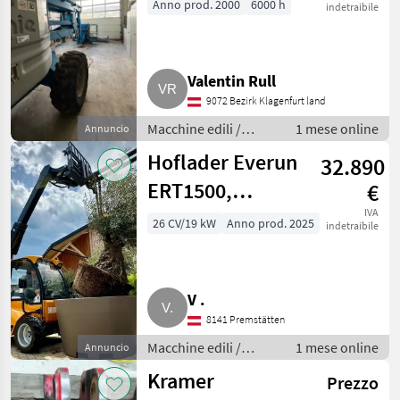
Anno prod. 2000
6000 h
indetraibile
Valentin Rull
9072 Bezirk Klagenfurt land
Macchine edili /
1 mese online
Annuncio
Caricatori telescopici
Hoflader Everun
32.890
ERT1500,
€
Perkins Motor,
IVA
26 CV/19 kW
Anno prod. 2025
indetraibile
sofort verfügbar
V .
8141 Premstätten
Macchine edili /
1 mese online
Annuncio
Caricatori telescopici
Kramer
Prezzo