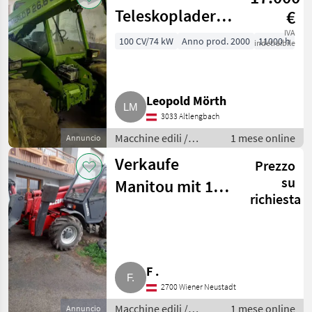
Teleskoplader
€
P26.6 SPT
IVA
100 CV/74 kW
Anno prod. 2000
11000 h
indetraibile
Leopold Mörth
3033 Altlengbach
Macchine edili /
1 mese online
Annuncio
Caricatori telescopici
Verkaufe
Prezzo
su
Manitou mit 12,5
richiesta
m Hubhöhe
F .
2700 Wiener Neustadt
Macchine edili /
1 mese online
Annuncio