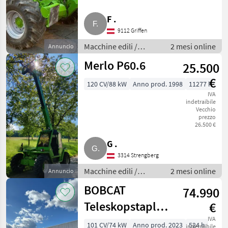
F .
9112 Griffen
Macchine edili /
2 mesi online
Annuncio
Caricatori telescopici
Merlo P60.6
25.500
€
120 CV/88 kW
Anno prod. 1998
11277 h
IVA
indetraibile
Vecchio
prezzo
26.500 €
G .
3314 Strengberg
Macchine edili /
2 mesi online
Annuncio
Caricatori telescopici
BOBCAT
74.990
Teleskopstapler
€
BOBCAT T40.180
IVA
101 CV/74 kW
Anno prod. 2023
524 h
indetraibile