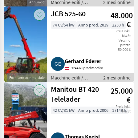
Macchine edili /
2 mesi online
Annuncio
Caricatori telescopici
JCB 525-60
48.000
€
74 CV/54 kW
Anno prod. 2019
2250 h
Preis inkl.
MwSt
Vecchio
prezzo
50.000 €
Gerhard Ederer
3244 Ruprechtshofen
Macchine edili /
2 mesi online
Fornitore commerciale
Caricatori telescopici
Manitou BT 420
25.000
Telelader
€
Preis inkl.
42 CV/31 kW
Anno prod. 2006
17148 h
MwSt
Thomas Kneisl