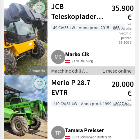
Caricatori telescopici
JCB
35.900
Teleskoplader
€
520-40 Agri
IVA
49 CV/36 kW
Anno prod. 2015
865 h
indetraibile
Vecchio
prezzo
39.500 €
Marko Cik
9150 Bleiburg
Macchine edili /
1 mese online
Annuncio
Caricatori telescopici
Merlo P 28.7
20.000
EVTR
€
IVA
110 CV/81 kW
Anno prod. 1999
8027 h
indetraibile
Tamara Preisser
3633 Schönbach Dorfstadt