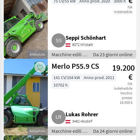
€
75 CV/55 kW
Anno prod. 2020
3000 h
IVA
indetraibile
Seppi Schönhart
9872 Millstatt
Macchine edili /
Da 23 giorni online
Annuncio
Caricatori
Merlo P55.9 CS
19.200
telescopici
€
141 CV/104 kW
Anno prod. 2011
IVA
10702 h
indetraibile
Vecchio
prezzo
16.000 €
Lukas Rohrer
3462 Absdorf
Macchine edili /
Da 24 giorni online
Annuncio
Caricatori