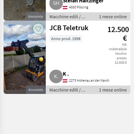
Stefan Haitzinger
4880 Pössing
Macchine edili /
1 mese online
Annuncio
Caricatori telescopici
JCB Teletruk
12.500
€
Anno prod. 1998
IVA
indetraibile
Vecchio
prezzo
12.600 €
K .
2273 Hohenau an der March
Macchine edili /
1 mese online
Annuncio
Caricatori telescopici