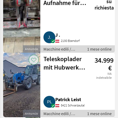
su
Aufnahme für
richiesta
Schäffer 9610T
J .
2130 Ebendorf
Macchine edili /
1 mese online
Annuncio
Caricatori telescopici
Teleskoplader
34.999
mit Hubwerk
€
Genie Agrilift 737
IVA
indetraibile
Patrick Leist
8421 Schwarzautal
Macchine edili /
1 mese online
Annuncio