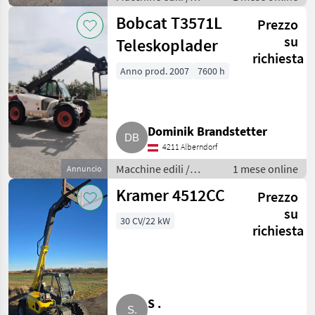
Caricatori telescopici
Bobcat T3571L
Prezzo
su
Teleskoplader
richiesta
Anno prod. 2007
7600 h
Dominik Brandstetter
4211 Alberndorf
Macchine edili /
1 mese online
Annuncio
Caricatori telescopici
Kramer 4512CC
Prezzo
su
30 CV/22 kW
richiesta
S .