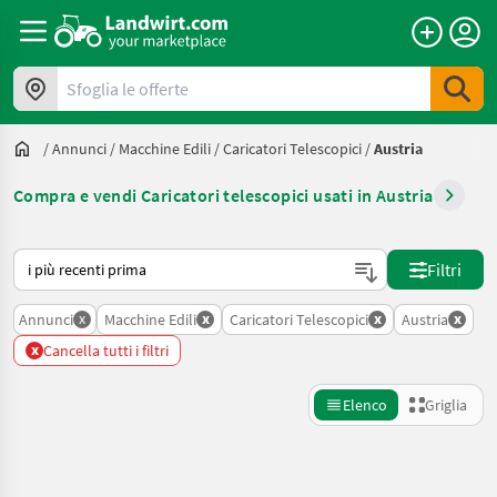
Sfoglia le offerte
/
Annunci
/
Macchine Edili
/
Caricatori Telescopici
/
Austria
Compra e vendi Caricatori telescopici usati in Austria
Ecco come viene ordinato su Landwirt.com
Filtri
x
x
x
x
Annunci
Macchine Edili
Caricatori Telescopici
Austria
x
Cancella tutti i filtri
Elenco
Griglia