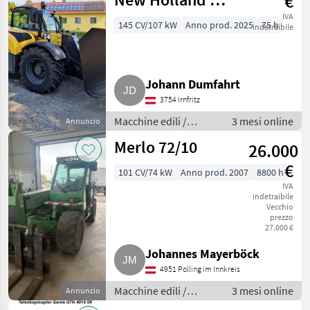
€
7.37 ELITE
IVA
145 CV/107 kW
Anno prod. 2025
75 h
indetraibile
Johann Dumfahrt
3754 Irnfritz
Macchine edili /
3 mesi online
Annuncio
Caricatori telescopici
Merlo 72/10
26.000
€
101 CV/74 kW
Anno prod. 2007
8800 h
IVA
indetraibile
Vecchio
prezzo
27.000 €
Johannes Mayerböck
4951 Polling im Innkreis
Macchine edili /
3 mesi online
Annuncio
Caricatori telescopici