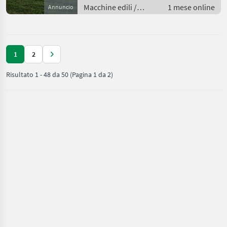
Macchine edili /
1 mese online
Annuncio
Caricatori telescopici
1
2
Risultato
1
-
48
da
50
(Pagina 1 da 2)