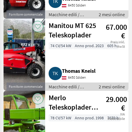
6450 Sölden
Macchine edili /
2 mesi online
Fornitore commerciale
Caricatori telescopici
Manitou MT 625
67.000
Teleskoplader
€
Preis inkl.
74 CV/54 kW
Anno prod. 2023
605 h
MwSt
Thomas Kneisl
6450 Sölden
Macchine edili /
2 mesi online
Fornitore commerciale
Caricatori telescopici
Merlo
29.000
Teleskoplader
€
P35.13EVS
IVA
78 CV/57 kW
Anno prod. 1998
7670 h
indetraibile
restauriert