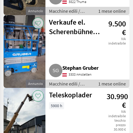
3822 Thuma
Macchine edili /
1 mese online
Annuncio
Caricatori telescopici
Verkaufe el.
9.500
Scherenbühne
€
Genie GS-1932m
IVA
indetraibile
Stephan Gruber
3300 Amstetten
Macchine edili /
1 mese online
Annuncio
Caricatori telescopici
Teleskoplader
30.990
€
5900 h
IVA
indetraibile
Vecchio
prezzo
30.900 €