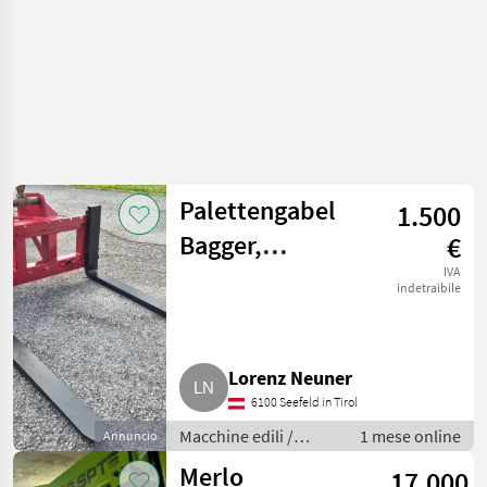
Palettengabel
1.500
Bagger,
€
Baggergabel
IVA
indetraibile
Lorenz Neuner
6100 Seefeld in Tirol
Macchine edili /
1 mese online
Annuncio
Caricatori telescopici
Merlo
17.000