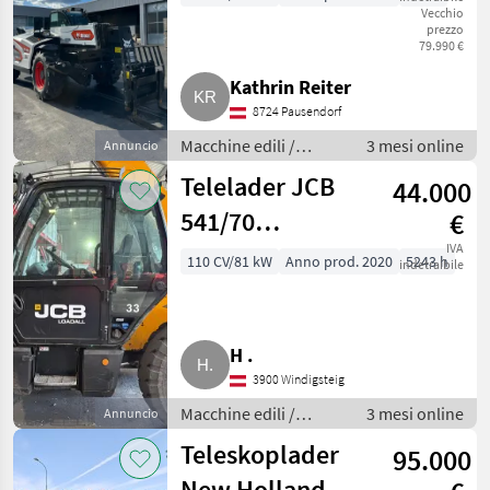
Vecchio
SLP 100 V R-
prezzo
79.990 €
Serie
Kathrin Reiter
8724 Pausendorf
Macchine edili /
3 mesi online
Annuncio
Caricatori telescopici
Telelader JCB
44.000
541/70
€
Wastemaster
IVA
110 CV/81 kW
Anno prod. 2020
5243 h
indetraibile
H .
3900 Windigsteig
Macchine edili /
3 mesi online
Annuncio
Caricatori telescopici
Teleskoplader
95.000
New Holland TH