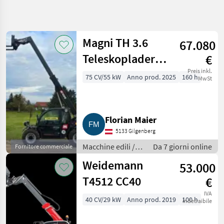
Affina
la
ricerca
Magni TH 3.6
67.080
Teleskoplader
€
Categoria
Paese
Filtri
4
1
mit Gabel und
Preis inkl.
75 CV/55 kW
Anno prod. 2025
160 h
MwSt
Mostra
Schaufel
PERCORSO
Reimposta
50
ATTUALE
risultati
Macchine
Florian Maier
edili
5133 Gilgenberg
Macchine
Edili
Macchine edili /
Da 7 giorni online
Fornitore commerciale
Caricatori
Caricatori
Weidemann
Telescopici
53.000
telescopici
T4512 CC40
€
SCEGLI
CATEGORIA
IVA
40 CV/29 kW
Anno prod. 2019
100 h
indetraibile
Sonstige
15