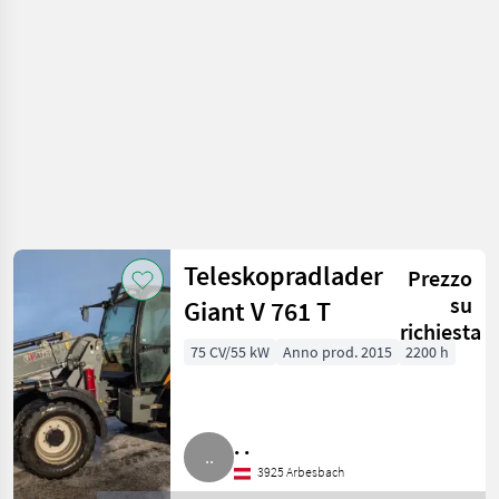
Teleskopradlader
Prezzo
su
Giant V 761 T
richiesta
75 CV/55 kW
Anno prod. 2015
2200 h
. .
3925 Arbesbach