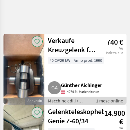
Verkaufe
740 €
Kreuzgelenk für
IVA
indetraibile
Kramer Lader
40 CV/29 kW
Anno prod. 1990
312 LE/SL
Günther Aichinger
4076 St. Marienkirchen
Macchine edili /
1 mese online
Annuncio
Caricatori telescopici
Gelenkteleskophebebühne
14.900
Genie Z-60/34
€
IVA