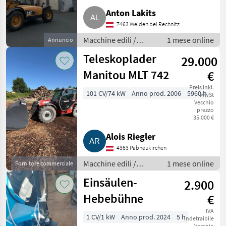
Anton Lakits
7463 Weiden bei Rechnitz
Macchine edili /
1 mese online
Annuncio
Caricatori telescopici
Teleskoplader
29.000
Manitou MLT 742
€
Preis inkl.
101 CV/74 kW
Anno prod. 2006
5960 h
MwSt
Vecchio
prezzo
35.000 €
Alois Riegler
4363 Pabneukirchen
Macchine edili /
1 mese online
Fornitore commerciale
Caricatori telescopici
Einsäulen-
2.900
Hebebühne
€
IVA
1 CV/1 kW
Anno prod. 2024
5 h
indetraibile
Vecchio