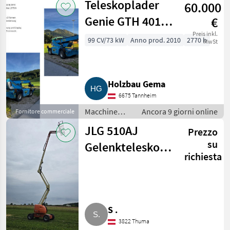
Teleskoplader
60.000
Genie GTH 4016
€
SR
Preis inkl.
99 CV/73 kW
Anno prod. 2010
2770 h
MwSt
Holzbau Gema
6675 Tannheim
Macchine
Ancora 9 giorni online
Fornitore commerciale
edili /
JLG 510AJ
Prezzo
Caricatori
telescopici
su
Gelenkteleskopbühne
richiesta
18 m 4x4
S .
3822 Thuma