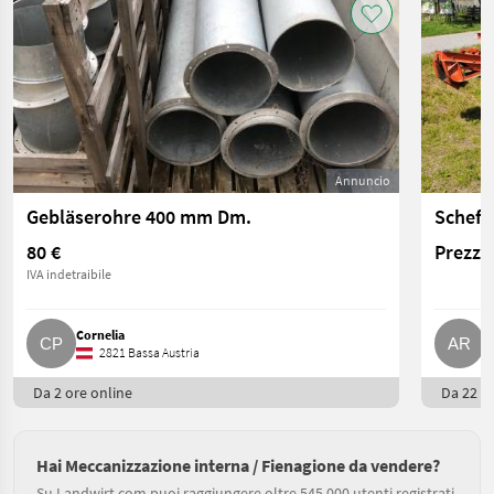
Annuncio
Gebläserohre 400 mm Dm.
Scheff
80 €
Prezzo 
IVA indetraibile
Cornelia
A
2821 Bassa Austria
Da 2 ore online
Da 22 or
Hai Meccanizzazione interna / Fienagione da vendere?
Su Landwirt.com puoi raggiungere oltre 545.000 utenti registrati.