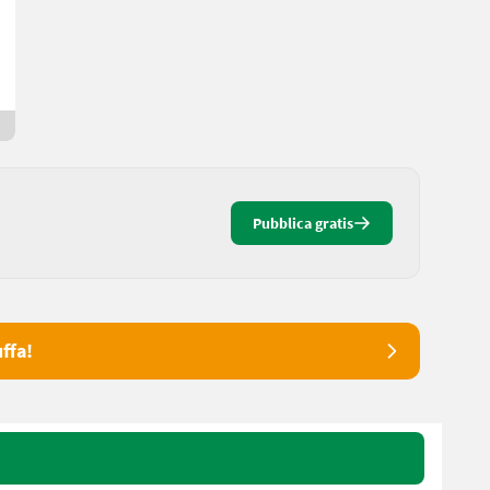
Pius
8504 Stiria
Da 9 ore online
Pubblica gratis
ffa!