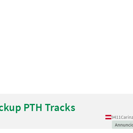
ickup PTH Tracks
9411
Carin
Annunci