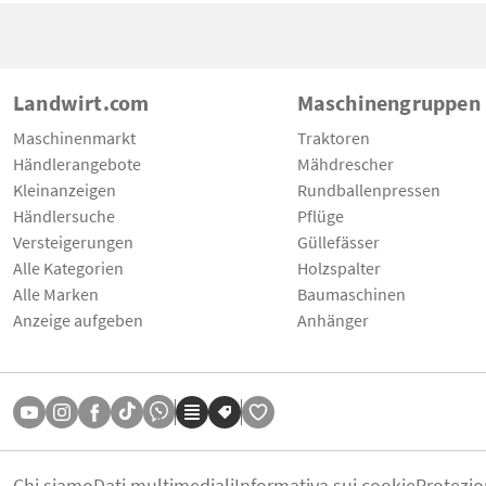
Landwirt.com
Maschinengruppen
Maschinenmarkt
Traktoren
Händlerangebote
Mähdrescher
Kleinanzeigen
Rundballenpressen
Händlersuche
Pflüge
Versteigerungen
Güllefässer
Alle Kategorien
Holzspalter
Alle Marken
Baumaschinen
Anzeige aufgeben
Anhänger
Chi siamo
Dati multimediali
Informativa sui cookie
Protezio