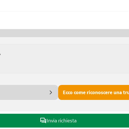
?
Ecco come riconoscere una tru
Invia richiesta