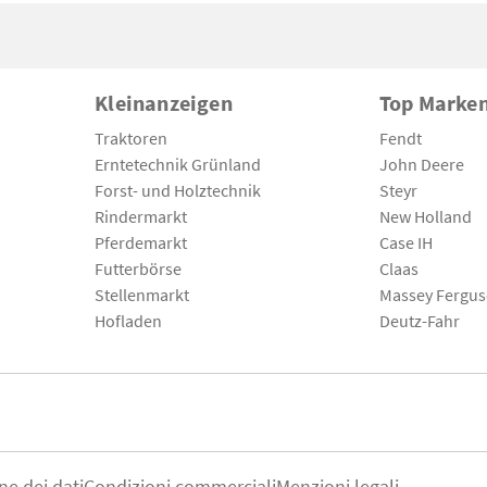
Kleinanzeigen
Top Marke
Traktoren
Fendt
Erntetechnik Grünland
John Deere
Forst- und Holztechnik
Steyr
Rindermarkt
New Holland
Pferdemarkt
Case IH
Futterbörse
Claas
Stellenmarkt
Massey Fergu
Hofladen
Deutz-Fahr
ne dei dati
Condizioni commerciali
Menzioni legali