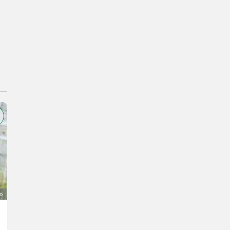
o
VW Caddy Unfallfahrzeug
1.500 €
IVA indetraibile