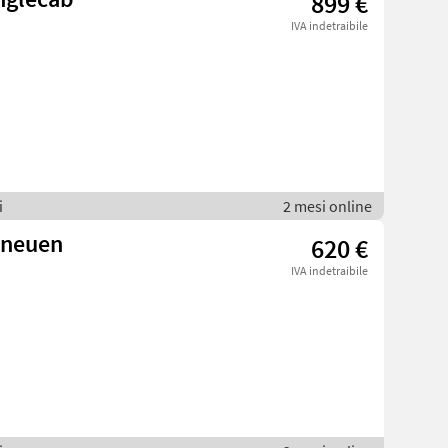
899 €
IVA indetraibile
i
2 mesi online
elneuen
620 €
IVA indetraibile