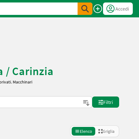
Accedi
 / Carinzia
privati. Macchinari
Filtri
Elenco
Griglia