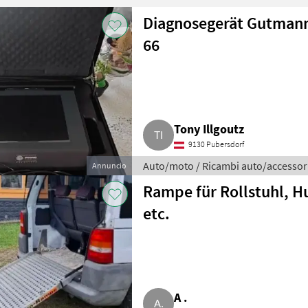
Diagnosegerät Gutmann
66
Tony Illgoutz
9130 Pubersdorf
Auto/moto / Ricambi auto/accessor
Annuncio
Rampe für Rollstuhl, 
etc.
A .