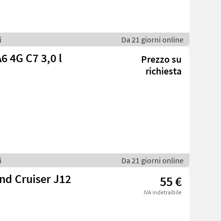
i
Da 21 giorni online
6 4G C7 3,0 l
Prezzo su
richiesta
i
Da 21 giorni online
nd Cruiser J12
55 €
IVA indetraibile