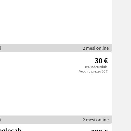
i
2 mesi online
30 €
IVA indetraibile
Vecchio prezzo 50 €
i
2 mesi online
nglecab