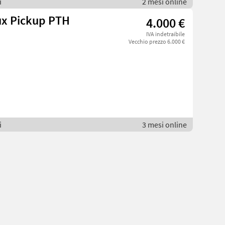
i
2 mesi online
ux Pickup PTH
4.000 €
IVA indetraibile
Vecchio prezzo 6.000 €
i
3 mesi online