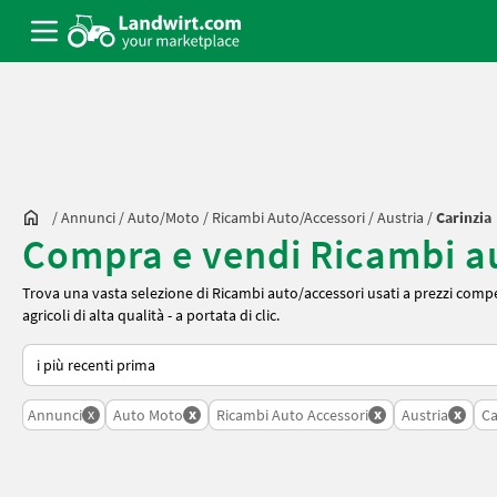
/
Annunci
/
Auto/moto
/
Ricambi Auto/accessori
/
Austria
/
Carinzia
Compra e vendi Ricambi aut
Trova una vasta selezione di Ricambi auto/accessori usati a prezzi competi
agricoli di alta qualità - a portata di clic.
Ecco come viene ordinato su Landwirt.com
x
x
x
x
Annunci
Auto Moto
Ricambi Auto Accessori
Austria
Ca