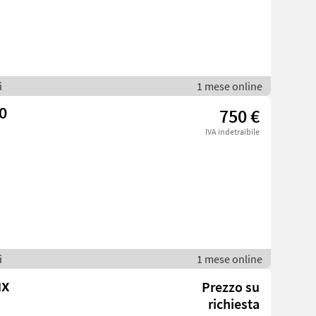
i
1 mese online
0
750 €
IVA indetraibile
i
1 mese online
ux
Prezzo su
richiesta