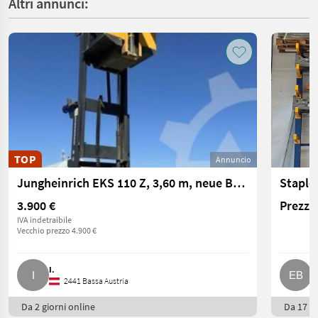
Altri annunci:
TOP
Annuncio
Jungheinrich EKS 110 Z, 3,60 m, neue Batterie 2024, EKS 110 Z 280 ZZ
Staple
3.900 €
Prezzo 
IVA indetraibile
Vecchio prezzo 4.900 €
I.
E
2441 Bassa Austria
Da 2 giorni online
Da 17 gi