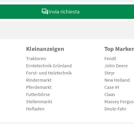
Invia richiesta
Kleinanzeigen
Top Marke
Traktoren
Fendt
Erntetechnik Grünland
John Deere
Forst- und Holztechnik
Steyr
Rindermarkt
New Holland
Pferdemarkt
Case IH
Futterbörse
Claas
Stellenmarkt
Massey Fergu
Hofladen
Deutz-Fahr