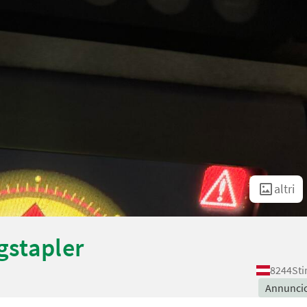
altri
gstapler
8244
Sti
Annunci