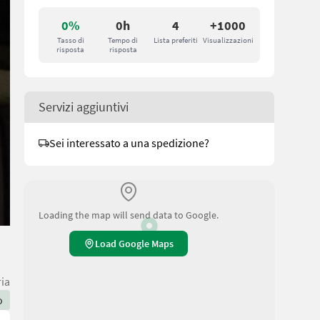
0%
0h
4
+1000
Tasso di
Tempo di
Lista preferiti
Visualizzazioni
risposta
risposta
Servizi aggiuntivi
Sei interessato a una spedizione?
Loading the map will send data to Google.
Load Google Maps
ria
o