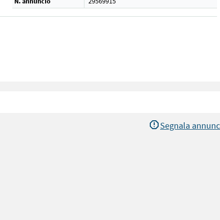
N. annuncio
29569915
Segnala annunc