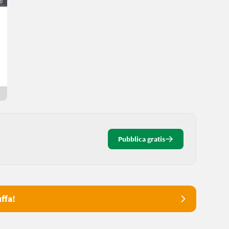
o
Manitou M18G Gasstapler MI 18 G
9.000 €
IVA indetraibile
Ismet
3304 Bassa Austria
Da 5 ore online
Pubblica gratis
ffa!