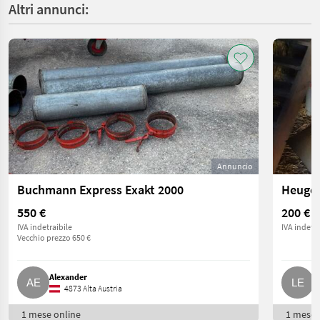
Altri annunci:
Annuncio
Buchmann Express Exakt 2000
Heugeb
550 €
200 €
IVA indetraibile
IVA indetra
Vecchio prezzo 650 €
Alexander
L
4873 Alta Austria
1 mese online
1 mese 