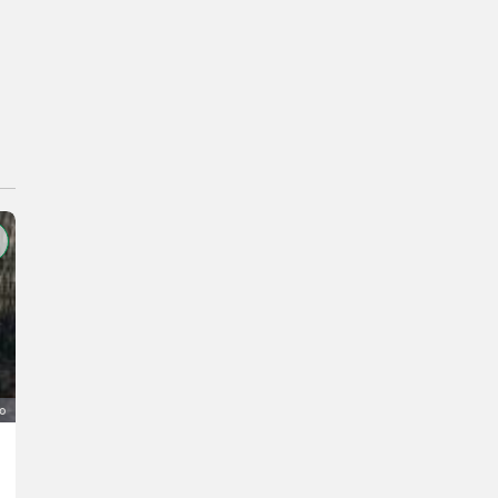
o
Moped KTM Motor
150 €
IVA indetraibile