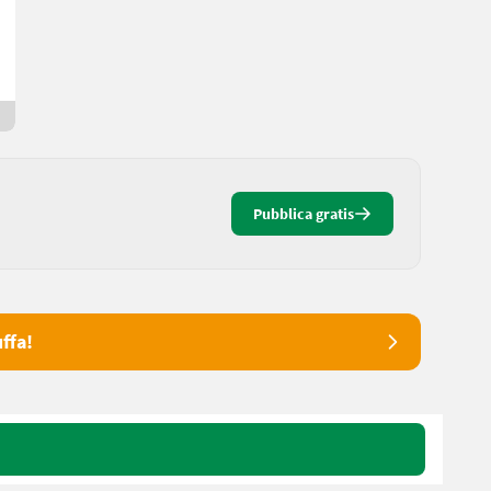
Christian
8654
Da ieri
Pubblica gratis
ffa!