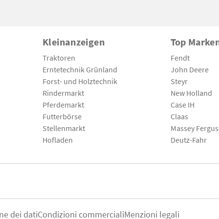
Kleinanzeigen
Top Marke
Traktoren
Fendt
Erntetechnik Grünland
John Deere
Forst- und Holztechnik
Steyr
Rindermarkt
New Holland
Pferdemarkt
Case IH
Futterbörse
Claas
Stellenmarkt
Massey Fergu
Hofladen
Deutz-Fahr
ne dei dati
Condizioni commerciali
Menzioni legali