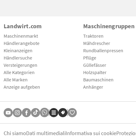
Landwirt.com
Maschinengruppen
Maschinenmarkt
Traktoren
Händlerangebote
Mähdrescher
Kleinanzeigen
Rundballenpressen
Händlersuche
Pflüge
Versteigerungen
Güllefässer
Alle Kategorien
Holzspalter
Alle Marken
Baumaschinen
Anzeige aufgeben
Anhänger
Chi siamo
Dati multimediali
Informativa sui cookie
Protezio