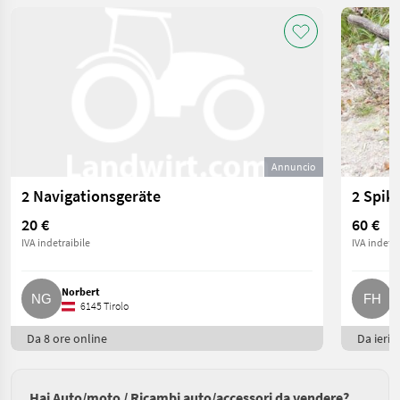
Annuncio
2 Navigationsgeräte
2 Spike
20 €
60 €
IVA indetraibile
IVA indetra
Norbert
F
6145 Tirolo
Da 8 ore online
Da ieri
Hai Auto/moto / Ricambi auto/accessori da vendere?