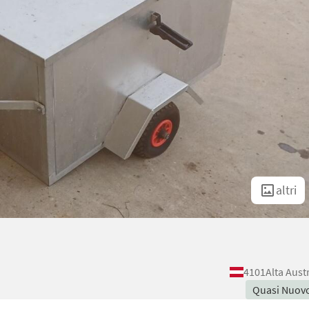
altri
4101
Alta Aust
Quasi Nuov