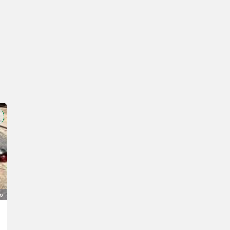
o
Hütte auf Anhänger
7.000 €
IVA indetraibile