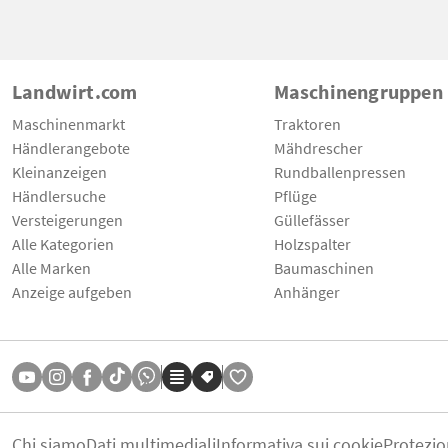
Landwirt.com
Maschinengruppen
Maschinenmarkt
Traktoren
Händlerangebote
Mähdrescher
Kleinanzeigen
Rundballenpressen
Händlersuche
Pflüge
Versteigerungen
Güllefässer
Alle Kategorien
Holzspalter
Alle Marken
Baumaschinen
Anzeige aufgeben
Anhänger
Chi siamo
Dati multimediali
Informativa sui cookie
Protezio