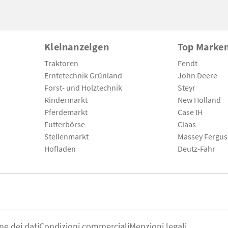
Kleinanzeigen
Top Marke
Traktoren
Fendt
Erntetechnik Grünland
John Deere
Forst- und Holztechnik
Steyr
Rindermarkt
New Holland
Pferdemarkt
Case IH
Futterbörse
Claas
Stellenmarkt
Massey Fergu
Hofladen
Deutz-Fahr
ne dei dati
Condizioni commerciali
Menzioni legali