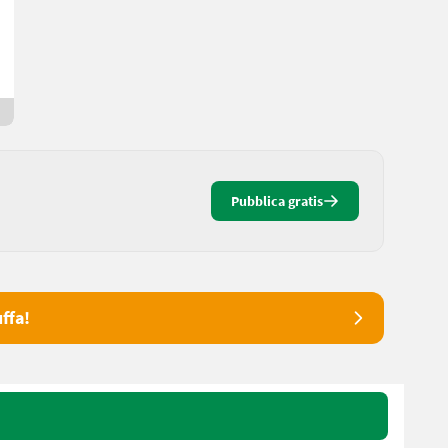
Marco
6233 Tirolo
1 mese online
Pubblica gratis
ffa!