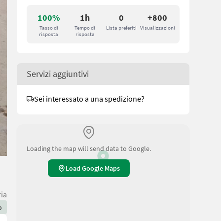
100%
1h
0
+800
Tasso di
Tempo di
Lista preferiti
Visualizzazioni
risposta
risposta
Servizi aggiuntivi
Sei interessato a una spedizione?
Loading the map will send data to Google.
Load Google Maps
ria
o