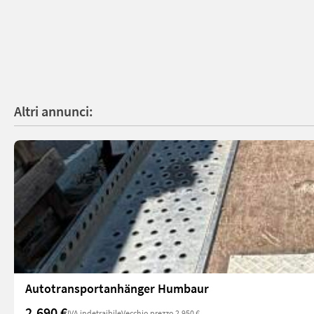
Altri annunci:
Autotransportanhänger Humbaur
2.690 €
IVA indetraibile
Vecchio prezzo 2.950 €