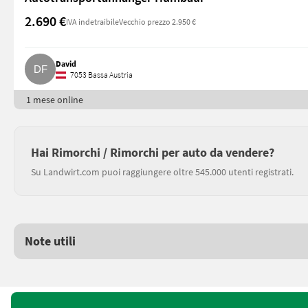
2.690 €
IVA indetraibile
Vecchio prezzo 2.950 €
David
7053 Bassa Austria
1 mese online
Hai Rimorchi / Rimorchi per auto da vendere?
Su Landwirt.com puoi raggiungere oltre 545.000 utenti registrati.
Note utili