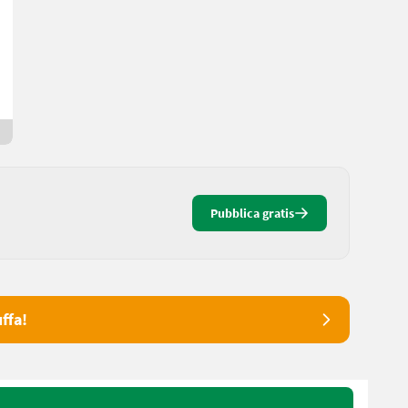
7.000 €
IVA indetraibile
Marco
6233 Tirolo
1 mese online
Pubblica gratis
ffa!