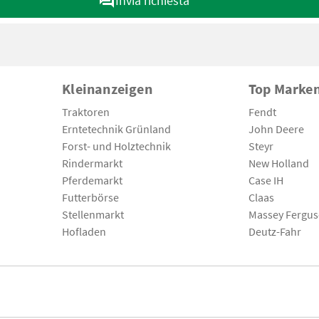
Invia richiesta
Kleinanzeigen
Top Marke
Traktoren
Fendt
Erntetechnik Grünland
John Deere
Forst- und Holztechnik
Steyr
Rindermarkt
New Holland
Pferdemarkt
Case IH
Futterbörse
Claas
Stellenmarkt
Massey Fergu
Hofladen
Deutz-Fahr