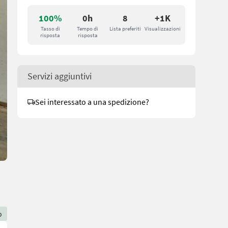
100%
0h
8
+1K
Tasso di
Tempo di
Lista preferiti
Visualizzazioni
risposta
risposta
Servizi aggiuntivi
Sei interessato a una spedizione?
o