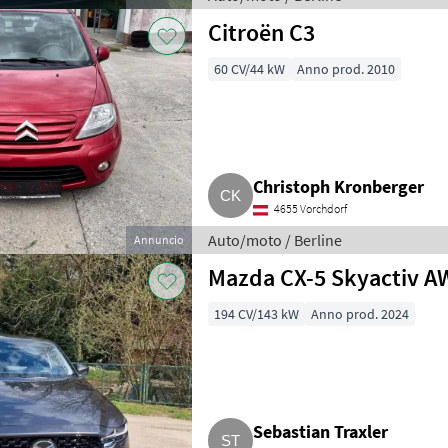
Citroën C3
60 CV/44 kW
Anno prod. 2010
Christoph Kronberger
4655 Vorchdorf
Auto/moto / Berline
Annuncio
Mazda CX-5 Skyactiv A
194 CV/143 kW
Anno prod. 2024
Sebastian Traxler