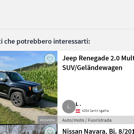
ati che potrebbero interessarti:
Jeep Renegade 2.0 Mult
SUV/Geländewagen
L .
4084 Sankt Agatha
Auto/moto / Fuoristrada
Annuncio
Nissan Navara, Bj. 8/20