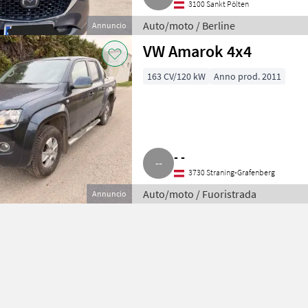
3100 Sankt Pölten
Auto/moto / Berline
Annuncio
VW Amarok 4x4
163 CV/120 kW
Anno prod. 2011
- -
3730 Straning-Grafenberg
Auto/moto / Fuoristrada
Annuncio