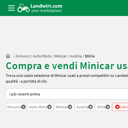
/
Annunci
/
Auto/moto
/
Minicar
/
Austria
/
Stiria
Compra e vendi Minicar usat
Trova una vasta selezione di Minicar usati a prezzi competitivi su Landwirt
qualità - a portata di clic.
Ecco come viene ordinato su Landwirt.com
x
x
x
x
x
x
Annunci
Auto Moto
Minicar
Austria
Stiria
Cance