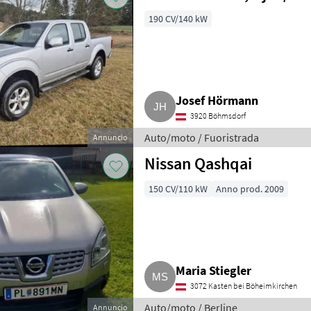
190 CV/140 kW
Josef Hörmann
3920 Böhmsdorf
Auto/moto / Fuoristrada
Annuncio
Nissan Qashqai
150 CV/110 kW
Anno prod. 2009
Maria Stiegler
3072 Kasten bei Böheimkirchen
Auto/moto / Berline
Annuncio