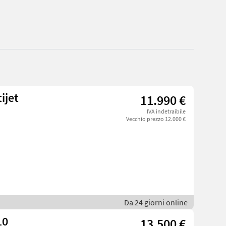
ijet
11.990 €
IVA indetraibile
Vecchio prezzo 12.000 €
Da 24 giorni online
10
13.500 €