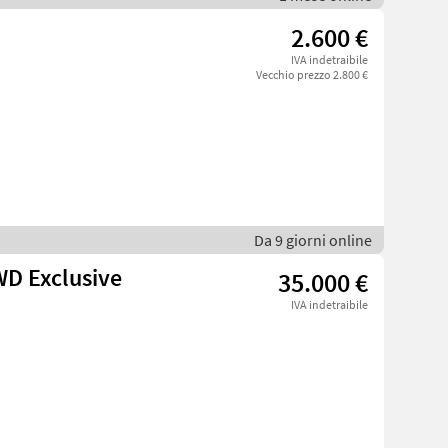
2.600 €
IVA indetraibile
Vecchio prezzo 2.800 €
Da 9 giorni online
WD Exclusive
35.000 €
IVA indetraibile