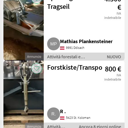
forestali
Tragseil
€
IVA
indetraibile
Mathias Plankensteiner
9991 Dölsach
Attività forestali e
NUOVO
Annuncio
lavorazione del legno /
Forstkiste/Transportkiste
800 €
Impianti a fune per esbosco
IVA
indetraibile
R .
5423 St. Koloman
Attività
Ancora 8 giorni online
Annuncio