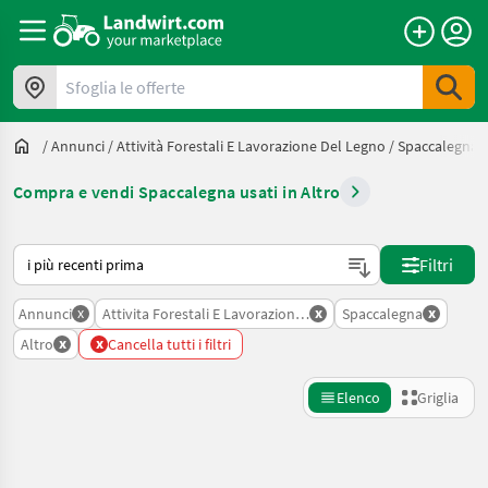
Sfoglia le offerte
/
Annunci
/
Attività Forestali E Lavorazione Del Legno
/
Spaccalegna
Compra e vendi Spaccalegna usati in Altro
Ecco come viene ordinato su Landwirt.com
Filtri
x
x
x
Annunci
Attivita Forestali E Lavorazione Del Legno
Spaccalegna
x
x
Altro
Cancella tutti i filtri
Elenco
Griglia