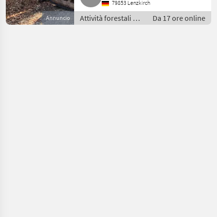
79853 Lenzkirch
Attività forestali e
Da 17 ore online
Annuncio
lavorazione del
legno / Altre
macchine forestali
e per il legno