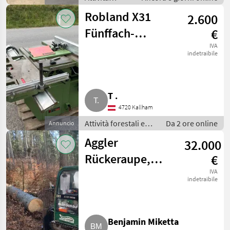
forestali e
Robland X31
2.600
lavorazione
del legno /
Fünffach-
€
Accessori
Holzkombi
IVA
forestali
indetraibile
Kreissäge,
Hobel, Fräse
T .
4720 Kallham
Attività forestali e
Da 2 ore online
Annuncio
lavorazione del
Aggler
32.000
legno / Piallatrici
Rückeraupe,
€
Vorlieferraupe
IVA
indetraibile
Benjamin Miketta