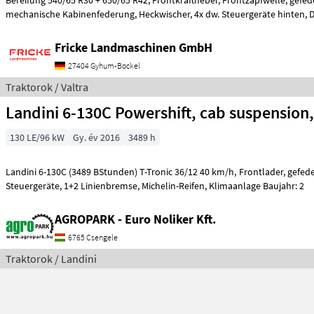
Bereifung 540/65 R30 + 650/65 R42, Frontkraftheber, Frontzapfwelle, gefederte Vorderachse,
mechanische Kabine
Fricke Landmaschinen GmbH
27404 Gyhum-Bockel
Traktorok / Valtra
Landini 6-130C Powershift, cab suspension,
130 LE/96 kW
Gy. év 2016
3489 h
Landini 6-130C (3489 BStunden) T-Tronic 36/12 40 km/h, Frontlader, gefederte Kabine, 5 Paare
Steuergeräte, 1+2 Linienbremse, Michelin-Reifen, Klimaanlage Baujahr: 2
AGROPARK - Euro Noliker Kft.
6765 Csengele
Traktorok / Landini