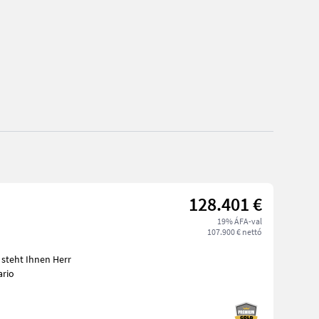
128.401 €
19% ÁFA-val
107.900 € nettó
steht Ihnen Herr
ario