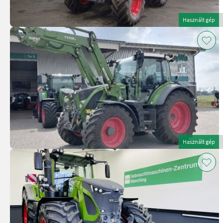
Használt gép
Használt gép