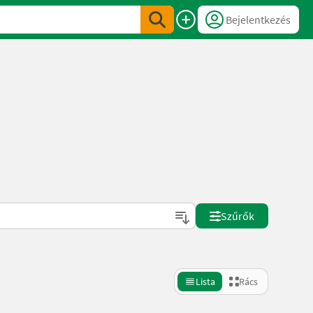
Bejelentkezés
Szűrők
Lista
Rács