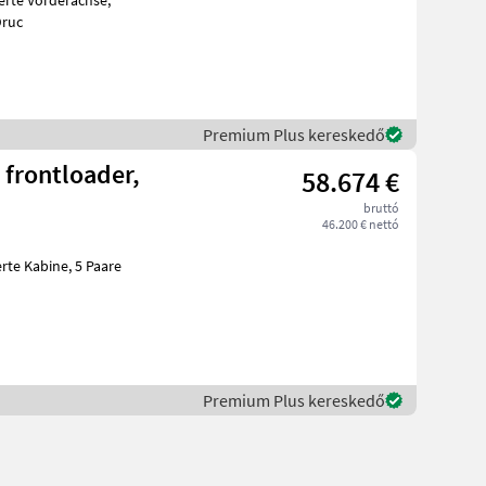
nfederung, Heckwischer, 4x dw. Steuergeräte hinten, Druc
Premium Plus kereskedő
 frontloader,
58.674 €
bruttó
46.200 € nettó
Premium Plus kereskedő