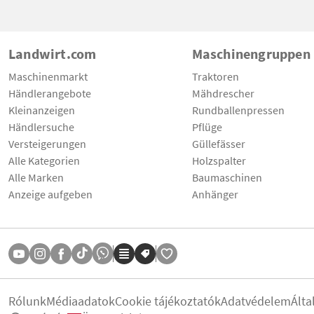
Landwirt.com
Maschinengruppen
Maschinenmarkt
Traktoren
Händlerangebote
Mähdrescher
Kleinanzeigen
Rundballenpressen
Händlersuche
Pflüge
Versteigerungen
Güllefässer
Alle Kategorien
Holzspalter
Alle Marken
Baumaschinen
Anzeige aufgeben
Anhänger
Rólunk
Médiaadatok
Cookie tájékoztatók
Adatvédelem
Álta