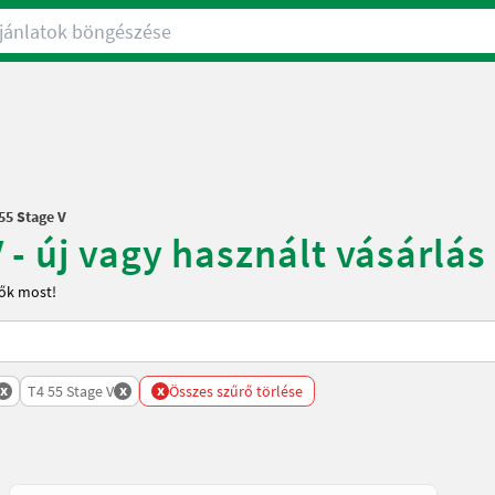
nlatok böngészése
55 Stage V
- új vagy használt vásárlás
tők most!
x
x
x
T4 55 Stage V
Összes szűrő törlése