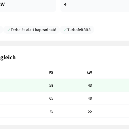
 kW
4
Terhelés alatt kapcsolható
Turbofeltőltő
rgleich
PS
kW
58
43
65
48
75
55