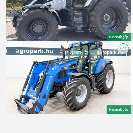
Használt gép
Használt gép