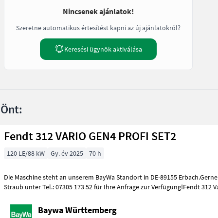
Nincsenek ajánlatok!
Szeretne automatikus értesítést kapni az új ajánlatokról?
Keresési ügynök aktiválása
 Önt:
Fendt 312 VARIO GEN4 PROFI SET2
120 LE/88 kW
Gy. év 2025
70 h
Die Maschine steht an unserem BayWa Standort in DE-89155 Erbach.Gerne 
Straub unter Tel.: 07305 173 52 für Ihre Anfrage zur Verfügung!Fendt 312 V
Baywa Württemberg