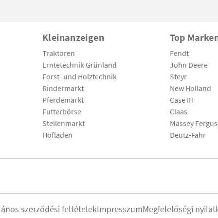
Kleinanzeigen
Top Marke
Traktoren
Fendt
Erntetechnik Grünland
John Deere
Forst- und Holztechnik
Steyr
Rindermarkt
New Holland
Pferdemarkt
Case IH
Futterbörse
Claas
Stellenmarkt
Massey Fergu
Hofladen
Deutz-Fahr
lános szerződési feltételek
Impresszum
Megfelelőségi nyilat