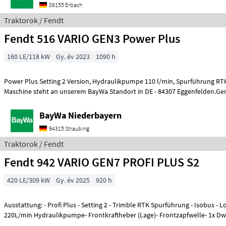
89155 Erbach
Traktorok / Fendt
Fendt 516 VARIO GEN3 Power Plus
160 LE/118 kW
Gy. év 2023
1090 h
Power Plus Setting 2 Version, Hydraulikpumpe 110 l/min, Spurführung RTK Novatel, Diese
Maschine steht an unserem BayWa Standort in DE - 84307 Eggenfelden.Ger
BayWa Niederbayern
94315 Straubing
Traktorok / Fendt
Fendt 942 VARIO GEN7 PROFI PLUS S2
420 LE/309 kW
Gy. év 2025
920 h
Ausstattung: - Profi Plus - Setting 2 - Trimble RTK Spurführung - Isobus - L
220L/min Hydraulikpumpe- Frontkraftheber (Lage)- Frontzapfwelle- 1x Dw