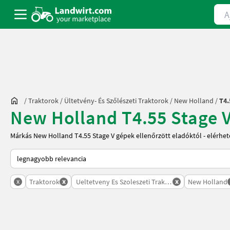
Ajá
/
Traktorok
/
Ültetvény- És Szőlészeti Traktorok
/
New Holland
/
T4.
New Holland T4.55 Stage V 
Márkás New Holland T4.55 Stage V gépek ellenőrzött eladóktól - elérhe
Így van sorba rendezve a Landwirt.com-on
x
x
x
Traktorok
Ueltetveny Es Szoleszeti Traktorok
New Holland