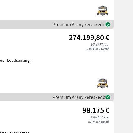
Premium Arany kereskedő
274.199,80 €
19% ÁFA-val
230.420 € nettó
bus - Loadsensing -
Premium Arany kereskedő
98.175 €
19% ÁFA-val
82.500 € nettó