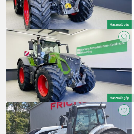
Használt gép
Használt gép